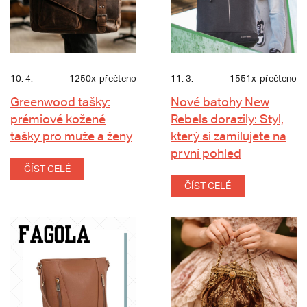
10. 4.
1250x
přečteno
11. 3.
1551x
přečteno
Greenwood tašky:
Nové batohy New
prémiové kožené
Rebels dorazily: Styl,
tašky pro muže a ženy
který si zamilujete na
první pohled
ČÍST CELÉ
ČÍST CELÉ