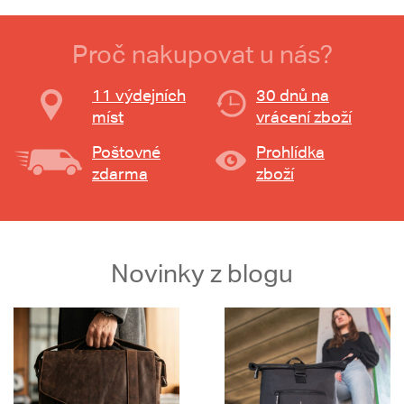
Proč nakupovat u nás?
11 výdejních
30 dnů na
míst
vrácení zboží
Poštovné
Prohlídka
zdarma
zboží
Novinky z blogu