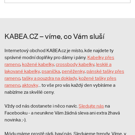
KABEA.CZ – víme, co Vám sluší
Internetový obchod KABEA.cz je místo, kde najdete ty
správné modní doplňky pro dámy i pány.
Kabelky přes
rameno
,
kožené kabelky
,
crossbody kabelky
,
lesklé a
lakované kabelky
,
psaníčka
,
peněženky
,
pánské tašky přes
rameno
,
tašky a pouzdra na doklady
,
kožené tašky přes
rameno
,
aktovky
... to vše pro vás každý den vybíráme a
nabízíme za skvělé ceny.
Vždy od nás dostanete i něco navíc.
S
ledujte nás
na
Facebooku - a neunikne Vám žádná sleva ani extra žhavá
novinka ;-).
Módu máme prostě rádi, baví nás. Sledujeme trendy. Víme, v