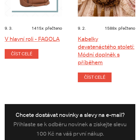
9. 3.
1415x
přečteno
9. 2.
1588x
přečteno
V hlavní roli - FAGOLA
Kabelky
devatenáctého století:
ČÍST CELÉ
Módní doplněk s
příběhem
ČÍST CELÉ
Chcete dostávat novinky a slevy na e-mail?
Přihlaste se k odběru novinek a získejte slevu
100 Kč na váš první nákup.