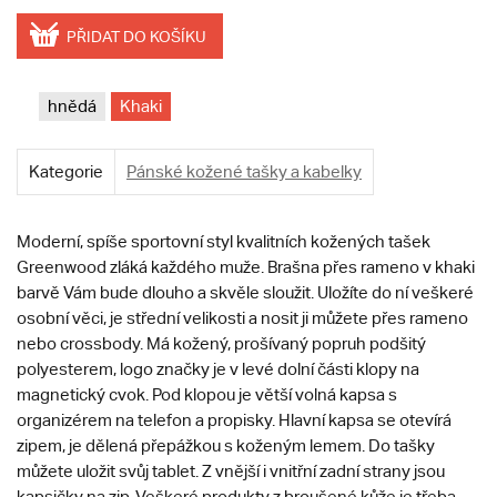
PŘIDAT DO KOŠÍKU
hnědá
Khaki
Kategorie
Pánské kožené tašky a kabelky
Moderní, spíše sportovní styl kvalitních kožených tašek
Greenwood zláká každého muže. Brašna přes rameno v khaki
barvě Vám bude dlouho a skvěle sloužit. Uložíte do ní veškeré
osobní věci, je střední velikosti a nosit ji můžete přes rameno
nebo crossbody. Má kožený, prošívaný popruh podšitý
polyesterem, logo značky je v levé dolní části klopy na
magnetický cvok. Pod klopou je větší volná kapsa s
organizérem na telefon a propisky. Hlavní kapsa se otevírá
zipem, je dělená přepážkou s koženým lemem. Do tašky
můžete uložit svůj tablet. Z vnější i vnitřní zadní strany jsou
kapsičky na zip. Veškeré produkty z broušené kůže je třeba