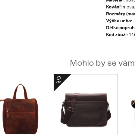
Kování:
mosa
Rozměry (max
Výška ucha:
-
Délka popruh
Kód zboží:
11
Mohlo by se vám t