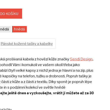
 DO KOŠÍKU
hnědá
hnědá
Pánské kožené tašky a kabelky
nská prošívaná kabela z hovězí kůže značky
Sendi Design
,
pohodlí Vám i komukoli ve vašem okolí třeba jako
bízí čtyři velké kapsy z nichž jedna je hlavní a na zip, plus
 kapsičky na telefon, tužku a drobnosti. Popruh tašky je
 části z kůže a z části z textilu. Díky sponě je popruh lépe
e in s podzimní kolekcí ve světle hnědé
ejte ještě dnes a vyzkoušejte, vrátit ji můžete až za 30
zí kůže