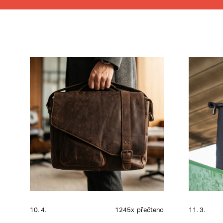
10. 4.
1245x
přečteno
11. 3.