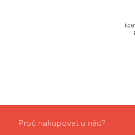
kosm
Proč nakupovat u nás?