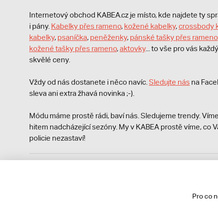
Internetový obchod KABEA.cz je místo, kde najdete ty s
i pány.
Kabelky přes rameno
,
kožené kabelky
,
crossbody 
kabelky
,
psaníčka
,
peněženky
,
pánské tašky přes rameno
kožené tašky přes rameno
,
aktovky
... to vše pro vás kaž
skvělé ceny.
Vždy od nás dostanete i něco navíc.
S
ledujte nás
na Face
sleva ani extra žhavá novinka ;-).
Módu máme prostě rádi, baví nás. Sledujeme trendy. Víme
hitem nadcházející sezóny. My v KABEA prostě víme, co V
policie nezastaví!
Podle zákona o evidenci tržeb je prodávající povinen vyst
Zároveň je povinen zaevidovat přijatou tržbu u správce da
technického výpadku pak nejpozději do 48 hodin.
Pro co 