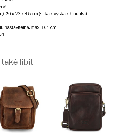
zné
.):
20 x 23 x 4,5 cm (šířka x výška x hloubka)
u:
nastavitelná, max. 161 cm
01
aké líbit