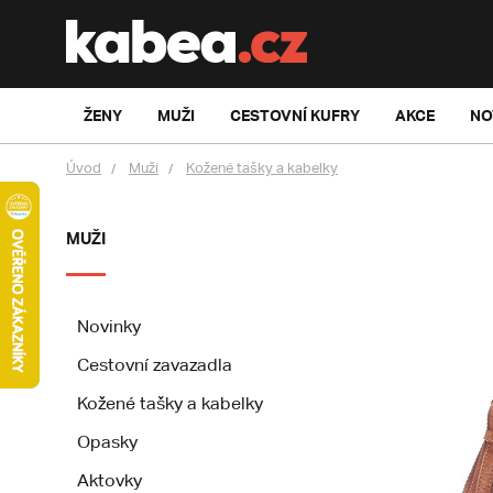
ŽENY
MUŽI
CESTOVNÍ KUFRY
AKCE
NO
Úvod
Muži
Kožené tašky a kabelky
MUŽI
Novinky
Cestovní zavazadla
Kožené tašky a kabelky
Opasky
Aktovky