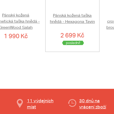
Pánský kožená
Pánská kožená taška
etická taška hnědá -
cro
hnědá - Hexagona Tavin
GreenWood Salah
brou
2 699 Kč
1 990 Kč
poslední!
11 výdejních
30 dnů na
míst
vrácení zboží