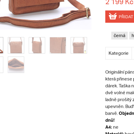
2 199 Kč
PŘIDAT
černá
Kategorie
Originální pá
která přinese 
dárek. Taška na
dvě volné malé
ladně prošitý z
upevněn. Buďt
O
bjedn
barvě.
dnů!
A4:
ne
Materiál:
hově