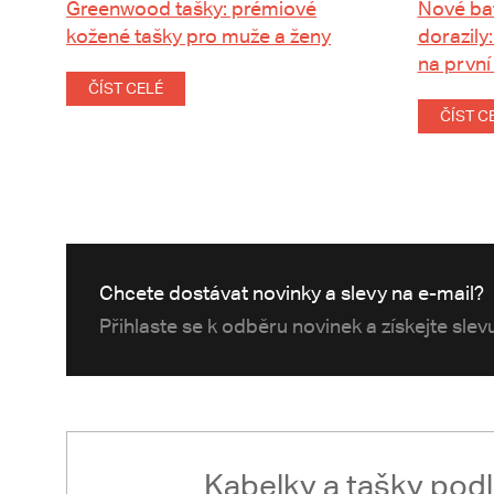
Greenwood tašky: prémiové
Nové ba
kožené tašky pro muže a ženy
dorazily:
na první
ČÍST CELÉ
ČÍST C
Chcete dostávat novinky a slevy na e-mail?
Přihlaste se k odběru novinek a získejte sle
Kabelky a tašky pod