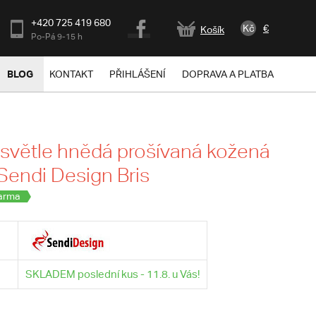
+420 725 419 680
Kč
€
Košík
Po-Pá 9-15 h
BLOG
KONTAKT
PŘIHLÁŠENÍ
DOPRAVA A PLATBA
světle hnědá prošívaná kožená
 Sendi Design Bris
arma
SKLADEM poslední kus - 11.8. u Vás!