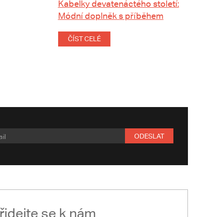
Kabelky devatenáctého století:
Módní doplněk s příběhem
ČÍST CELÉ
ODESLAT
řidejte se k nám