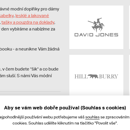
právné modní doplňky pro dámy
kabelky
,
lesklé a lakované
,
tašky a pouzdra na doklady
,
dý den vybíráme a nabízíme za
booku - a neunikne Vám žádná
, v čem budete "šik" a co bude
ám sluší. S námi Vás módní
avit kupujícímu účtenku.
ně online; v případě
Aby se vám web dobře používal (Souhlas s cookies)
nejpohodlnější používání webu potřebujeme váš
souhlas
se zpracováním
cookies. Souhlas udělíte kliknutím na tlačítko "Povolit vše".