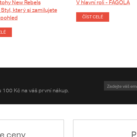
tohy New Rebels
V hlavní roli - FAGOLA
 Styl, který si zamilujete
 pohled
ČÍST CELÉ
ELÉ
vu 100 Kč na váš první nákup.
le ceny
P