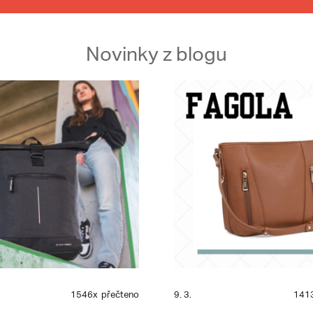
Novinky z blogu
1546x
přečteno
9. 3.
141