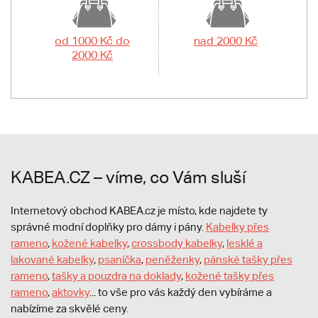
od 1000 Kč do
nad 2000 Kč
2000 Kč
KABEA.CZ – víme, co Vám sluší
Internetový obchod KABEA.cz je místo, kde najdete ty
správné modní doplňky pro dámy i pány.
Kabelky přes
rameno
,
kožené kabelky
,
crossbody kabelky
,
lesklé a
lakované kabelky
,
psaníčka
,
peněženky
,
pánské tašky přes
rameno
,
tašky a pouzdra na doklady
,
kožené tašky přes
rameno
,
aktovky
... to vše pro vás každý den vybíráme a
nabízíme za skvělé ceny.