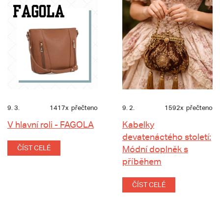
9. 3.
1417x
přečteno
9. 2.
1592x
přečteno
V hlavní roli - FAGOLA
Kabelky
devatenáctého století:
ČÍST CELÉ
Módní doplněk s
příběhem
ČÍST CELÉ