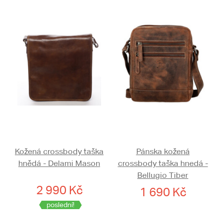
Kožená crossbody taška
Pánska kožená
hnědá - Delami Mason
crossbody taška hnedá -
Bellugio Tiber
2 990 Kč
1 690 Kč
poslední!