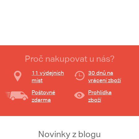
Proč nakupovat u nás?
11 výdejních
30 dnů na
míst
vrácení zboží
Poštovné
Prohlídka
zdarma
zboží
Novinky z blogu