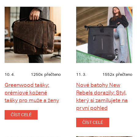
10. 4.
1250x
přečteno
11. 3.
1552x
přečteno
Greenwood tašky:
Nové batohy New
prémiové kožené
Rebels dorazily: Styl,
tašky pro muže a ženy
který si zamilujete na
první pohled
ČÍST CELÉ
ČÍST CELÉ