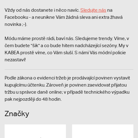
Vždy od nás dostanete i něco navíc.
S
ledujte nás
na
Facebooku - a neunikne Vám žádná sleva ani extra žhavá
novinka ;-).
Módu máme prostě rádi, baví nás. Sledujeme trendy. Víme, v
čem budete "šik" a co bude hitem nadcházející sezóny. My v
KABEA prostě víme, co Vám sluší. S námi Vás módní policie
nezastaví!
Podle zákona o evidenci tržeb je prodávající povinen vystavit
kupujícímu účtenku. Zároveň je povinen zaevidovat přijatou
tržbu u správce daně online; v případě technického výpadku
pak nejpozději do 48 hodin.
Značky