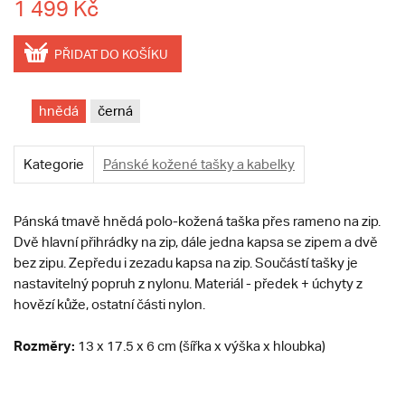
1 499 Kč
PŘIDAT DO KOŠÍKU
hnědá
černá
Kategorie
Pánské kožené tašky a kabelky
Pánská tmavě hnědá polo-kožená taška přes rameno na zip.
Dvě hlavní přihrádky na zip, dále jedna kapsa se zipem a dvě
bez zipu. Zepředu i zezadu kapsa na zip. Součástí tašky je
nastavitelný popruh z nylonu. Materiál - předek + úchyty z
hovězí kůže, ostatní části nylon.
Rozměry:
13 x 17.5 x 6 cm (šířka x výška x hloubka)