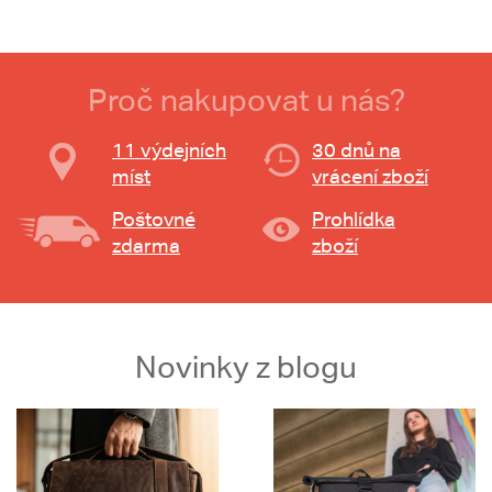
Proč nakupovat u nás?
11 výdejních
30 dnů na
míst
vrácení zboží
Poštovné
Prohlídka
zdarma
zboží
Novinky z blogu