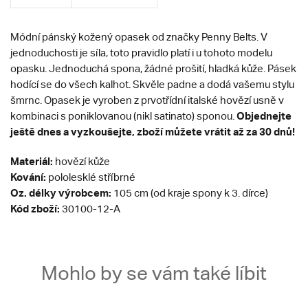
Módní pánský kožený opasek od značky Penny Belts. V
jednoduchosti je síla, toto pravidlo platí i u tohoto modelu
opasku. Jednoduchá spona, žádné prošití, hladká kůže. Pásek
hodící se do všech kalhot. Skvěle padne a dodá vašemu stylu
šmrnc. Opasek je vyroben z prvotřídní italské hovězí usně v
Objednejte
kombinaci s poniklovanou (nikl satinato) sponou.
ještě dnes a vyzkoušejte, zboží můžete vrátit až za 30 dnů!
Materiál:
hovězí kůže
Kování:
pololesklé stříbrné
Oz. délky výrobcem:
105 cm (od kraje spony k 3. dírce)
Kód zboží:
30100-12-A
Mohlo by se vám také líbit