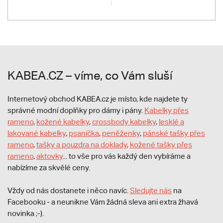
KABEA.CZ – víme, co Vám sluší
Internetový obchod KABEA.cz je místo, kde najdete ty
správné modní doplňky pro dámy i pány.
Kabelky přes
rameno
,
kožené kabelky
,
crossbody kabelky
,
lesklé a
lakované kabelky
,
psaníčka
,
peněženky
,
pánské tašky přes
rameno
,
tašky a pouzdra na doklady
,
kožené tašky přes
rameno
,
aktovky
... to vše pro vás každý den vybíráme a
nabízíme za skvělé ceny.
Vždy od nás dostanete i něco navíc.
S
ledujte nás
na
Facebooku - a neunikne Vám žádná sleva ani extra žhavá
novinka ;-).