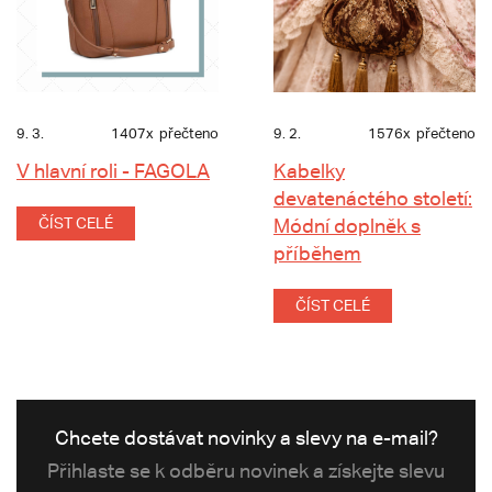
9. 3.
1407x
přečteno
9. 2.
1576x
přečteno
V hlavní roli - FAGOLA
Kabelky
devatenáctého století:
ČÍST CELÉ
Módní doplněk s
příběhem
ČÍST CELÉ
Chcete dostávat novinky a slevy na e-mail?
Přihlaste se k odběru novinek a získejte slevu