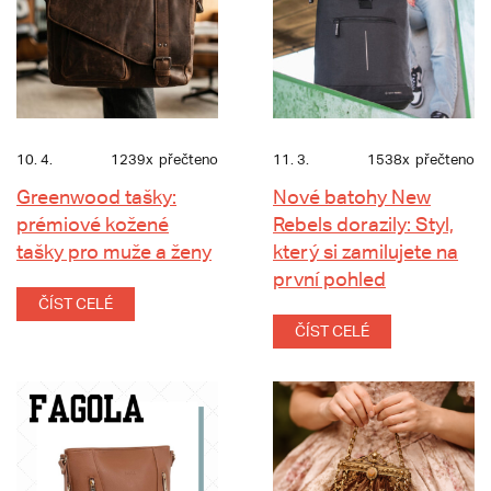
10. 4.
1239x
přečteno
11. 3.
1538x
přečteno
Greenwood tašky:
Nové batohy New
prémiové kožené
Rebels dorazily: Styl,
tašky pro muže a ženy
který si zamilujete na
první pohled
ČÍST CELÉ
ČÍST CELÉ