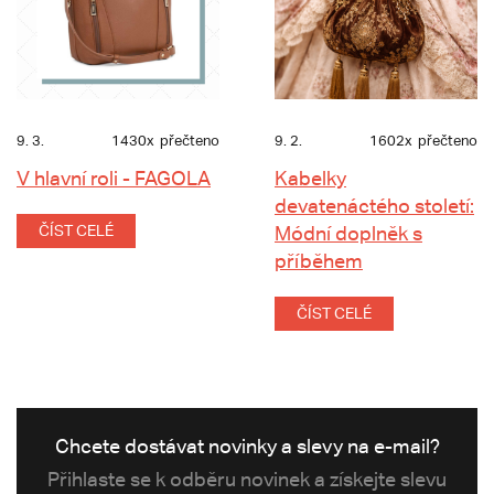
9. 3.
1430x
přečteno
9. 2.
1602x
přečteno
V hlavní roli - FAGOLA
Kabelky
devatenáctého století:
ČÍST CELÉ
Módní doplněk s
příběhem
ČÍST CELÉ
Chcete dostávat novinky a slevy na e-mail?
Přihlaste se k odběru novinek a získejte slevu