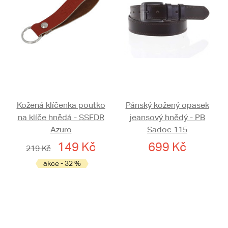
Kožená klíčenka poutko
Pánský kožený opasek
na klíče hnědá - SSFDR
jeansový hnědý - PB
Azuro
Sadoc 115
149 Kč
699 Kč
219 Kč
akce - 32 %