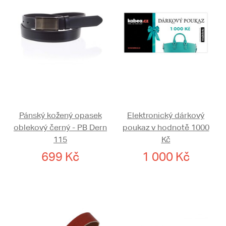
Pánský kožený opasek
Elektronický dárkový
oblekový černý - PB Dern
poukaz v hodnotě 1000
115
Kč
699 Kč
1 000 Kč