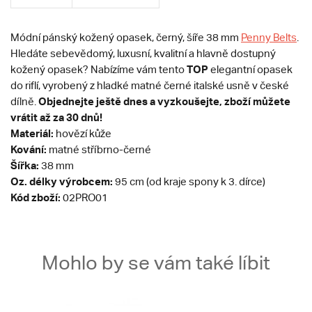
Módní pánský kožený opasek, černý, šíře 38 mm
Penny Belts
.
Hledáte sebevědomý, luxusní, kvalitní a hlavně dostupný
TOP
kožený opasek? Nabízíme vám tento
elegantní opasek
do riflí, vyrobený z hladké matné černé italské usně v české
Objednejte ještě dnes a vyzkoušejte, zboží můžete
dílně.
vrátit až za 30 dnů!
Materiál:
hovězí kůže
Kování:
matné stříbrno-černé
Šířka:
38 mm
Oz. délky výrobcem:
95 cm (od kraje spony k 3. dírce)
Kód zboží:
02PRO01
Mohlo by se vám také líbit