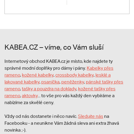
KABEA.CZ – víme, co Vám sluší
Internetový obchod KABEA.cz je místo, kde najdete ty
správné modní doplňky pro dámy i pány.
Kabelky přes
rameno
,
kožené kabelky
,
crossbody kabelky
,
lesklé a
lakované kabelky
,
psaníčka
,
peněženky
,
pánské tašky přes
rameno
,
tašky a pouzdra na doklady
,
kožené tašky přes
rameno
,
aktovky
... to vše pro vás každý den vybíráme a
nabízíme za skvělé ceny.
Vždy od nás dostanete i něco navíc.
S
ledujte nás
na
Facebooku - a neunikne Vám žádná sleva ani extra žhavá
novinka ;-).