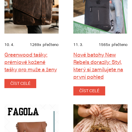
10. 4.
1269x
přečteno
11. 3.
1565x
přečteno
Greenwood tašky:
Nové batohy New
prémiové kožené
Rebels dorazily: Styl,
tašky pro muže a ženy
který si zamilujete na
první pohled
ČÍST CELÉ
ČÍST CELÉ