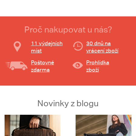
Proč nakupovat u nás?
11 výdejních
30 dnů na
míst
vrácení zboží
Poštovné
Prohlídka
zdarma
zboží
Novinky z blogu