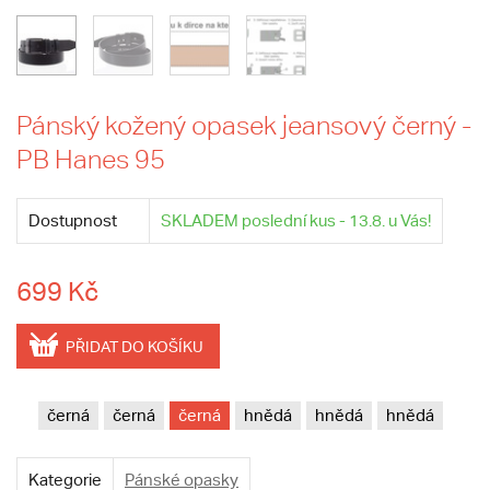
Pánský kožený opasek jeansový černý -
PB Hanes 95
Dostupnost
SKLADEM poslední kus - 13.8. u Vás!
699 Kč
PŘIDAT DO KOŠÍKU
černá
černá
černá
hnědá
hnědá
hnědá
Kategorie
Pánské opasky