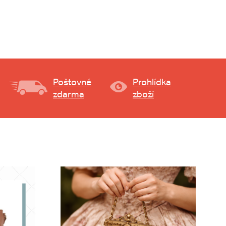
Poštovné
Prohlídka
zdarma
zboží