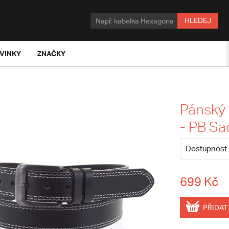
HLEDEJ
VINKY
ZNAČKY
Pánský 
- PB S
Dostupnost
699 Kč
PŘIDAT