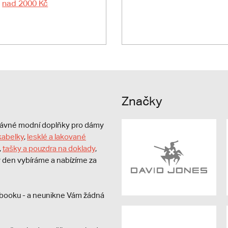
nad 2000 Kč
Značky
právné modní doplňky pro dámy
kabelky
,
lesklé a lakované
,
tašky a pouzdra na doklady
,
dý den vybíráme a nabízíme za
booku - a neunikne Vám žádná