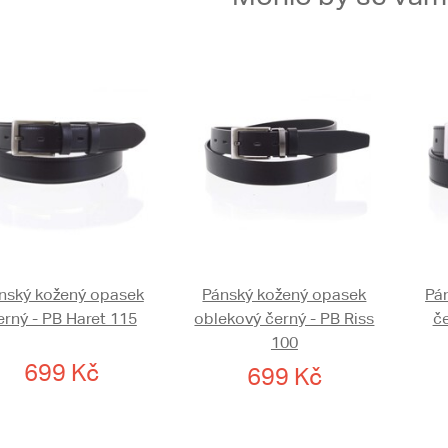
nský kožený opasek
Pánský kožený opasek
Pá
erný - PB Haret 115
oblekový černý - PB Riss
č
100
699 Kč
699 Kč