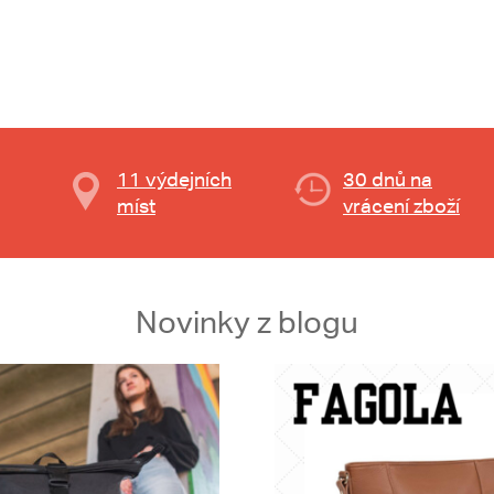
11 výdejních
30 dnů na
míst
vrácení zboží
Novinky z blogu