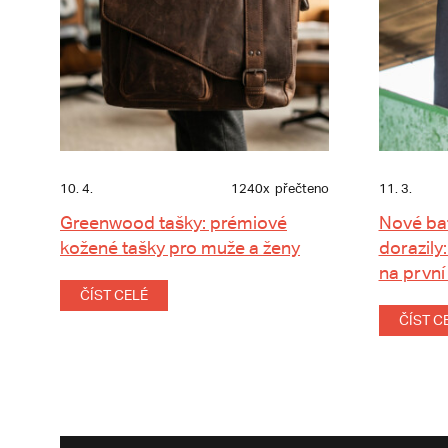
10. 4.
1240x
přečteno
11. 3.
Greenwood tašky: prémiové
Nové ba
kožené tašky pro muže a ženy
dorazily:
na první
ČÍST CELÉ
ČÍST C