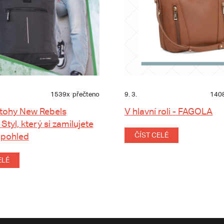
1539x
přečteno
9. 3.
140
tohy New Rebels
V hlavní roli - FAGOLA
 Styl, který si zamilujete
 pohled
ČÍST CELÉ
ELÉ