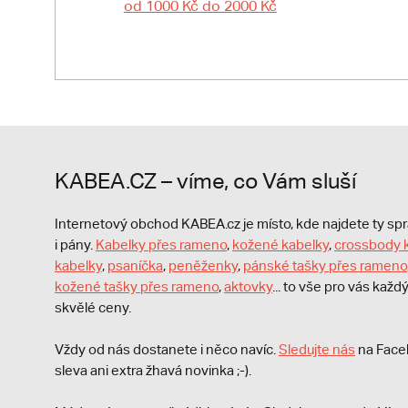
od 1000 Kč do 2000 Kč
KABEA.CZ – víme, co Vám sluší
Internetový obchod KABEA.cz je místo, kde najdete ty s
i pány.
Kabelky přes rameno
,
kožené kabelky
,
crossbody 
kabelky
,
psaníčka
,
peněženky
,
pánské tašky přes rameno
kožené tašky přes rameno
,
aktovky
... to vše pro vás kaž
skvělé ceny.
Vždy od nás dostanete i něco navíc.
S
ledujte nás
na Face
sleva ani extra žhavá novinka ;-).