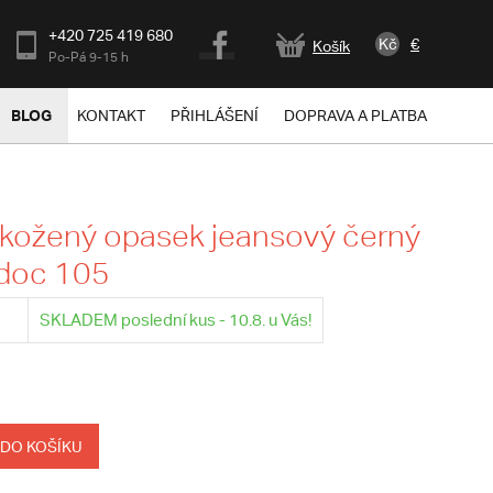
+420 725 419 680
Kč
€
Košík
Po-Pá 9-15 h
BLOG
KONTAKT
PŘIHLÁŠENÍ
DOPRAVA A PLATBA
kožený opasek jeansový černý
adoc 105
SKLADEM poslední kus - 10.8. u Vás!
 DO KOŠÍKU