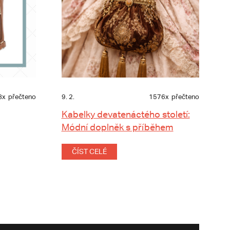
8x
přečteno
9. 2.
1576x
přečteno
Kabelky devatenáctého století:
Módní doplněk s příběhem
ČÍST CELÉ