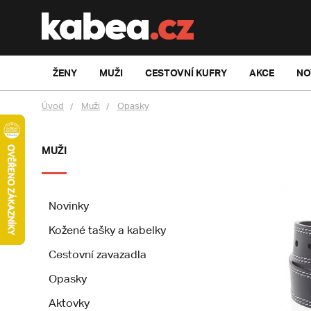
ŽENY
MUŽI
CESTOVNÍ KUFRY
AKCE
NO
Úvod
Muži
Opasky
MUŽI
Novinky
Kožené tašky a kabelky
Cestovní zavazadla
Opasky
Aktovky