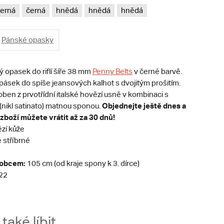
erná
černá
hnědá
hnědá
hnědá
Pánské opasky
 opasek do riflí šíře 38 mm
Penny Belts
v černé barvě.
pásek do spíše jeansových kalhot s dvojitým prošitím.
ben z prvotřídní italské hovězí usně v kombinaci s
Objednejte ještě dnes a
(nikl satinato) matnou sponou.
zboží můžete vrátit až za 30 dnů!
zí kůže
 stříbrné
robcem:
105 cm (od kraje spony k 3. dírce)
22
aké líbit