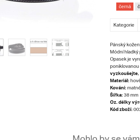
černá
č
Kategorie
Pánský kožený
Módní hladký 
Opasek je vyro
poniklovanou 
vyzkoušejte, 
Materiál:
hově
Kování:
matné
Šířka:
38 mm
Oz. délky vý
Kód zboží:
00
Mohlo by se vám t