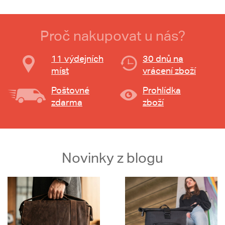
Proč nakupovat u nás?
11 výdejních
30 dnů na
míst
vrácení zboží
Poštovné
Prohlídka
zdarma
zboží
Novinky z blogu