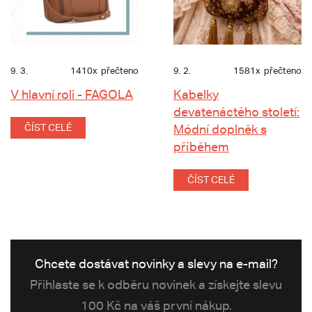
9. 3.
1410x
přečteno
9. 2.
1581x
přečteno
V hlavní roli - FAGOLA
Kabelky
devatenáctého století:
ČÍST CELÉ
Módní doplněk s
příběhem
ČÍST CELÉ
Chcete dostávat novinky a slevy na e-mail?
Přihlaste se k odběru novinek a získejte slevu
100 Kč na váš první nákup.