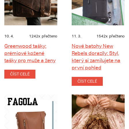
10. 4.
1242x
přečteno
11. 3.
1542x
přečteno
Greenwood tašky:
Nové batohy New
prémiové kožené
Rebels dorazily: Styl,
tašky pro muže a ženy
který si zamilujete na
první pohled
ČÍST CELÉ
ČÍST CELÉ