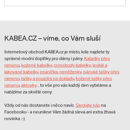
KABEA.CZ – víme, co Vám sluší
Internetový obchod KABEA.cz je místo, kde najdete ty
správné modní doplňky pro dámy i pány.
Kabelky přes
rameno
,
kožené kabelky
,
crossbody kabelky
,
lesklé a
lakované kabelky
,
psaníčka
,
peněženky
,
pánské tašky přes
rameno
,
tašky a pouzdra na doklady
,
kožené tašky přes
rameno
,
aktovky
... to vše pro vás každý den vybíráme a
nabízíme za skvělé ceny.
Vždy od nás dostanete i něco navíc.
S
ledujte nás
na
Facebooku - a neunikne Vám žádná sleva ani extra žhavá
novinka ;-).