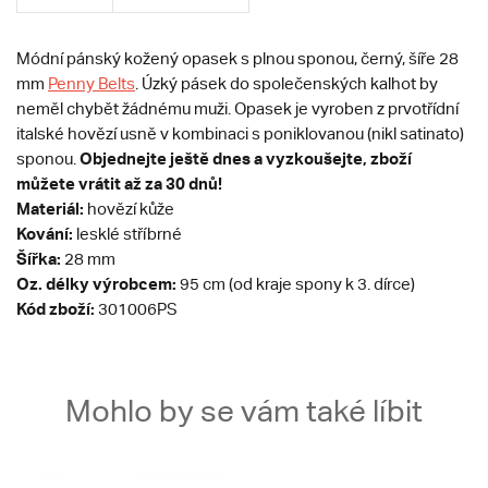
Módní pánský kožený opasek s plnou sponou, černý, šíře 28
mm
Penny Belts
. Úzký pásek do společenských kalhot by
neměl chybět žádnému muži. Opasek je vyroben z prvotřídní
italské hovězí usně v kombinaci s poniklovanou (nikl satinato)
Objednejte ještě dnes a vyzkoušejte, zboží
sponou.
můžete vrátit až za 30 dnů!
Materiál:
hovězí kůže
Kování:
lesklé stříbrné
Šířka:
28 mm
Oz. délky výrobcem:
95 cm (od kraje spony k 3. dírce)
Kód zboží:
301006PS
Mohlo by se vám také líbit