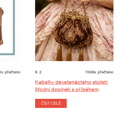
6x
přečteno
9. 2.
1598x
přečteno
Kabelky devatenáctého století:
Módní doplněk s příběhem
ČÍST CELÉ