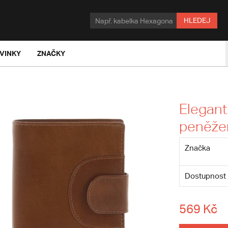
HLEDEJ
VINKY
ZNAČKY
Elegant
peněže
Značka
Dostupnost
569 Kč