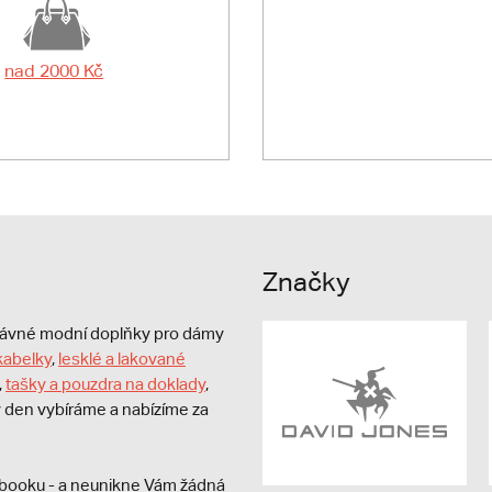
nad 2000 Kč
Značky
právné modní doplňky pro dámy
kabelky
,
lesklé a lakované
,
tašky a pouzdra na doklady
,
dý den vybíráme a nabízíme za
booku - a neunikne Vám žádná