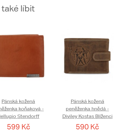
aké líbit
Pánská kožená
Pánská kožená
něženka koňaková -
peněženka hnědá -
ellugio Stendorff
Diviley Kostas Blíženci
599 Kč
590 Kč