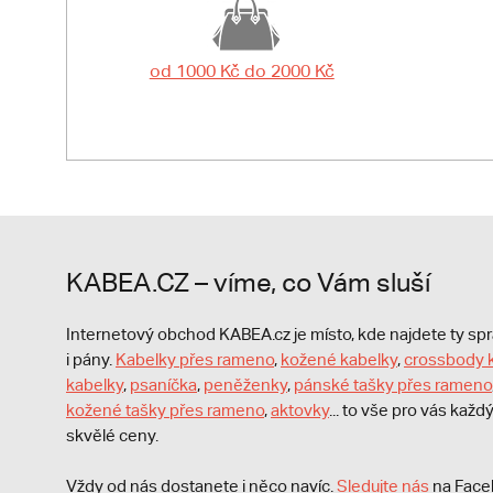
od 1000 Kč do 2000 Kč
KABEA.CZ – víme, co Vám sluší
Internetový obchod KABEA.cz je místo, kde najdete ty s
i pány.
Kabelky přes rameno
,
kožené kabelky
,
crossbody 
kabelky
,
psaníčka
,
peněženky
,
pánské tašky přes rameno
kožené tašky přes rameno
,
aktovky
... to vše pro vás kaž
skvělé ceny.
Vždy od nás dostanete i něco navíc.
S
ledujte nás
na Face