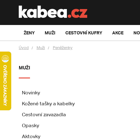
ŽENY
MUŽI
CESTOVNÍ KUFRY
AKCE
NO
Úvod
Muži
Peněženky
MUŽI
Novinky
Kožené tašky a kabelky
Cestovní zavazadla
Opasky
Aktovky