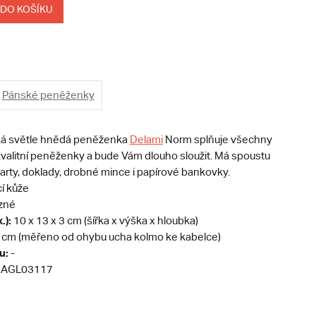
 DO KOŠÍKU
Pánské peněženky
á světle hnědá peněženka
Delami
Norm splňuje všechny
valitní peněženky a bude Vám dlouho sloužit. Má spoustu
arty, doklady, drobné mince i papírové bankovky.
cí kůže
zné
.):
10 x 13 x 3 cm (šířka x výška x hloubka)
 cm (měřeno od ohybu ucha kolmo ke kabelce)
u:
-
AGL03117