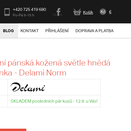
+420 725 419 680
Kč
€
Košík
Po-Pá 9-15 h
BLOG
KONTAKT
PŘIHLÁŠENÍ
DOPRAVA A PLATBA
ní pánská kožená světle hnědá
nka - Delami Norm
SKLADEM posledních pár kusů - 12.8. u Vás!