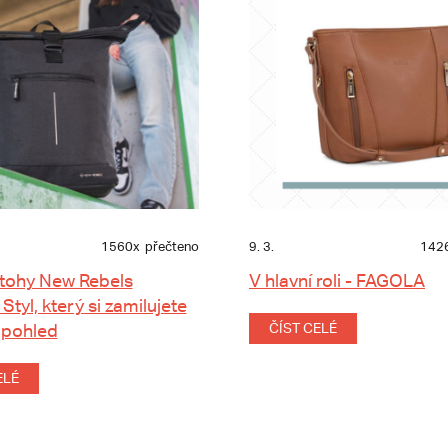
1560x
přečteno
9. 3.
142
tohy New Rebels
V hlavní roli - FAGOLA
 Styl, který si zamilujete
 pohled
ČÍST CELÉ
ELÉ