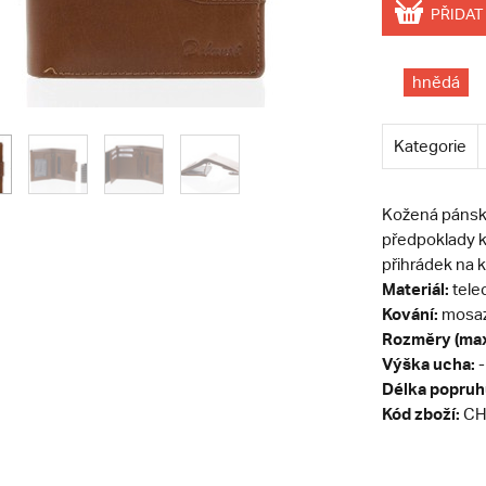
PŘIDAT
hnědá
Kategorie
Kožená pánsk
předpoklady k
přihrádek na k
Materiál:
tele
Kování:
mosa
Rozměry (max
Výška ucha:
-
Délka popruh
Kód zboží:
CH