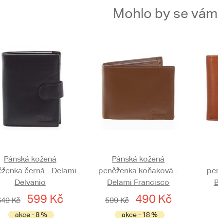
Mohlo by se vám t
Pánská kožená
Pánská kožená
ženka černá - Delami
peněženka koňaková -
pe
Delvanio
Delami Francisco
B
599 Kč
490 Kč
649 Kč
599 Kč
akce - 8 %
akce - 18 %