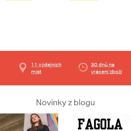
11 výdejních
30 dnů na
míst
vrácení zboží
Novinky z blogu