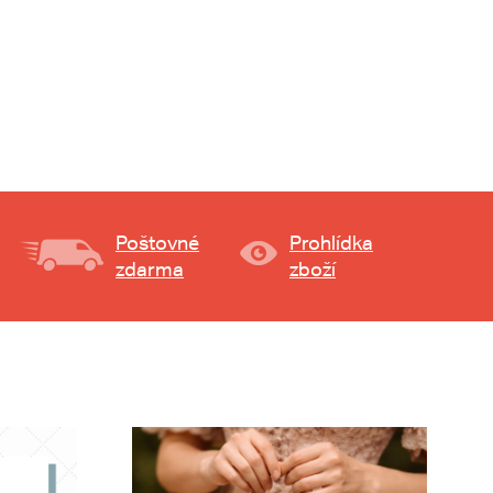
Poštovné
Prohlídka
zdarma
zboží