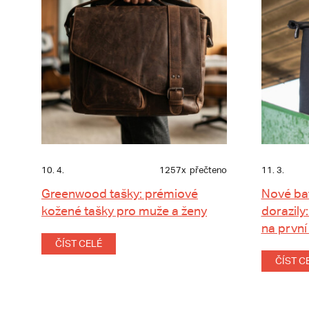
10. 4.
1257x
přečteno
11. 3.
Greenwood tašky: prémiové
Nové ba
kožené tašky pro muže a ženy
dorazily:
na první
ČÍST CELÉ
ČÍST C