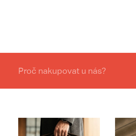
Proč nakupovat u nás?