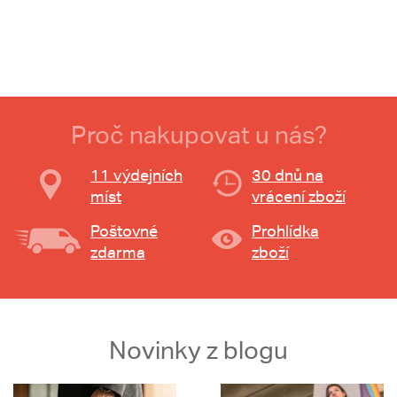
Proč nakupovat u nás?
11 výdejních
30 dnů na
míst
vrácení zboží
Poštovné
Prohlídka
zdarma
zboží
Novinky z blogu