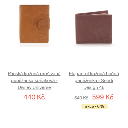
Pánská kožená prošívaná
Elegantní kožená hnědá
peněženka koňaková -
peněženka - Sendi
Diviley Universe
Design 46
440 Kč
599 Kč
640 Kč
akce - 6 %