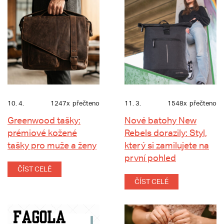
10. 4.
1247x
přečteno
11. 3.
1548x
přečteno
Greenwood tašky:
Nové batohy New
prémiové kožené
Rebels dorazily: Styl,
tašky pro muže a ženy
který si zamilujete na
první pohled
ČÍST CELÉ
ČÍST CELÉ