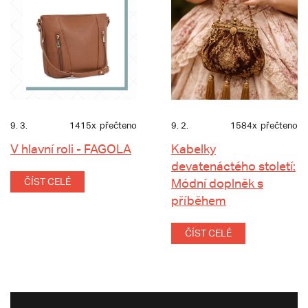
9. 3.
1415x
přečteno
9. 2.
1584x
přečteno
V hlavní roli - FAGOLA
Kabelky
devatenáctého století:
ČÍST CELÉ
Módní doplněk s
příběhem
ČÍST CELÉ