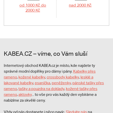
od 1000 Kč do
nad 2000 Kč
2000 Kč
KABEA.CZ – víme, co Vám sluší
Internetový obchod KABEA.cz je místo, kde najdete ty
správné modní doplňky pro dámy i pány.
Kabelky přes
rameno
,
kožené kabelky
,
crossbody kabelky
,
lesklé a
lakované kabelky
,
psaníčka
,
peněženky
,
pánské tašky přes
rameno
,
tašky a pouzdra na doklady
,
kožené tašky přes
rameno
,
aktovky
... to vše pro vás každý den vybíráme a
nabízíme za skvělé ceny.
Vždy od nás dostanete i něco navíc.
S
ledujte nás
na