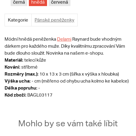
černá
hnědá
červená
Kategorie
Pánské peněženky
Módní hnědá peněženka
Delami
Raynard bude vhodným
dárkem pro každého muže. Díky kvalitnímu zpracování Vám
bude dlouho sloužit. Novinka na našem e-shopu.
Materiál:
telecí kůže
Kování:
stříbrné
Rozměry (max.):
10 x 13 x 3 cm (šířka x výška x hloubka)
Výška ucha:
- cm (měřeno od ohybu ucha kolmo ke kabelce)
Délka popruhu:
-
Kód zboží:
BAGL03117
Mohlo by se vám také líbit