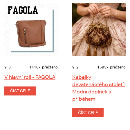
9. 3.
1418x
přečteno
9. 2.
1593x
přečteno
V hlavní roli - FAGOLA
Kabelky
devatenáctého století:
ČÍST CELÉ
Módní doplněk s
příběhem
ČÍST CELÉ