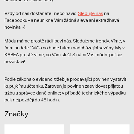
Vždy od nás dostanete i něco navíc.
S
ledujte nás
na
Facebooku - a neunikne Vám žádná sleva ani extra žhavá
novinka ;-).
Módu máme prostě rádi, baví nás. Sledujeme trendy. Víme, v
čem budete "šik" a co bude hitem nadcházející sezóny. My v
KABEA prostě víme, co Vám sluší. S námi Vás módní policie
nezastaví!
Podle zákona o evidenci tržeb je prodávající povinen vystavit
kupujícímu účtenku. Zároveň je povinen zaevidovat přijatou
tržbu u správce daně online; v případě technického výpadku
pak nejpozději do 48 hodin.
Značky