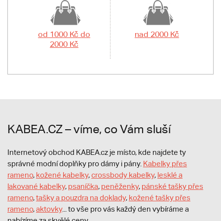
od 1000 Kč do
nad 2000 Kč
2000 Kč
KABEA.CZ – víme, co Vám sluší
Internetový obchod KABEA.cz je místo, kde najdete ty
správné modní doplňky pro dámy i pány.
Kabelky přes
rameno
,
kožené kabelky
,
crossbody kabelky
,
lesklé a
lakované kabelky
,
psaníčka
,
peněženky
,
pánské tašky přes
rameno
,
tašky a pouzdra na doklady
,
kožené tašky přes
rameno
,
aktovky
... to vše pro vás každý den vybíráme a
nabízíme za skvělé ceny.