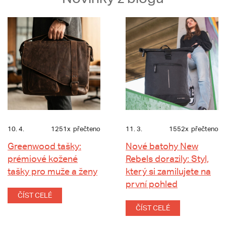
10. 4.
1251x
přečteno
11. 3.
1552x
přečteno
Greenwood tašky:
Nové batohy New
prémiové kožené
Rebels dorazily: Styl,
tašky pro muže a ženy
který si zamilujete na
první pohled
ČÍST CELÉ
ČÍST CELÉ