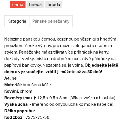
černá
hnědá
hnědá
Kategorie
Pánské peněženky
Nabízíme pánskou, černou, koženou peněženku s hnědým
proužkem, české výroby, pro muže s elegancí a osobním
stylem. Peněženka má až třikrát více přihrádek na karty,
doklady i vizitky, místo na drobné mince a dvě přihrádky na
Objednejte ještě
papírové bankovky. Nezapíná se, je volná.
dnes a vyzkoušejte, vrátit ji můžete až za 30 dnů!
A4:
ne
Materiál:
broušená kůže
Kování:
chrom
Rozměry (max.):
12,5 x 9,5 x 3 cm (šířka x výška x hloubka)
Výška ucha:
- (měřeno od ohybu ucha kolmo ke kabelce)
Délka popruhu:
-
Kód zboží:
7272-75-56