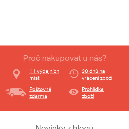
Proč nakupovat u nás?
11 výdejních
30 dnů na
míst
vrácení zboží
Poštovné
Prohlídka
zdarma
zboží
Novinky z blogu