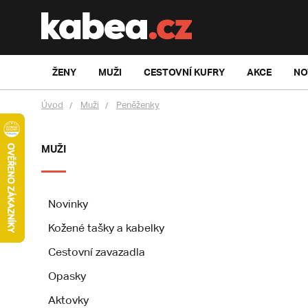
ŽENY
MUŽI
CESTOVNÍ KUFRY
AKCE
NO
Úvod
Muži
Peněženky
MUŽI
Novinky
Kožené tašky a kabelky
Cestovní zavazadla
Opasky
Aktovky