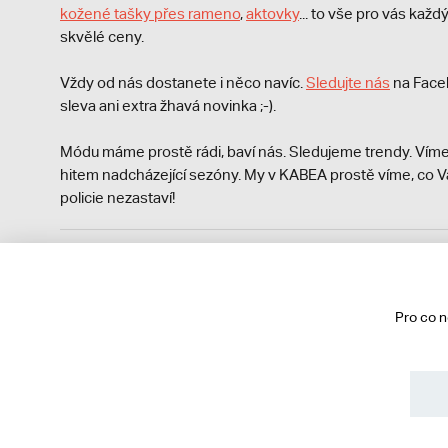
kožené tašky přes rameno
,
aktovky
... to vše pro vás kaž
skvělé ceny.
Vždy od nás dostanete i něco navíc.
S
ledujte nás
na Face
sleva ani extra žhavá novinka ;-).
Módu máme prostě rádi, baví nás. Sledujeme trendy. Víme
hitem nadcházející sezóny. My v KABEA prostě víme, co V
policie nezastaví!
Podle zákona o evidenci tržeb je prodávající povinen vyst
Zároveň je povinen zaevidovat přijatou tržbu u správce da
technického výpadku pak nejpozději do 48 hodin.
Pro co 
© 2013 - 2026 kabea.cz
Obchodní podmínky
Ochrana osobních údajů
Cookies