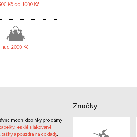
500 Kč do 1000 Kč
nad 2000 Kč
Značky
právné modní doplňky pro dámy
kabelky
,
lesklé a lakované
,
tašky a pouzdra na doklady
,