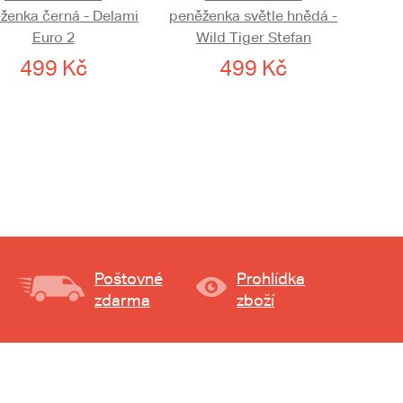
ženka černá - Delami
peněženka světle hnědá -
Euro 2
Wild Tiger Stefan
499 Kč
499 Kč
Poštovné
Prohlídka
zdarma
zboží