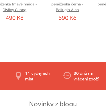
ěženka tmavě hnědá -
peněženka černá -
peně
Diviley Cuong
Bellugio Alec
490 Kč
590 Kč
11 výdejních
30 dnů na
míst
vrácení zboží
Novinky z blogu