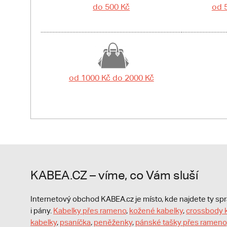
do 500 Kč
od 
od 1000 Kč do 2000 Kč
KABEA.CZ – víme, co Vám sluší
Internetový obchod KABEA.cz je místo, kde najdete ty s
i pány.
Kabelky přes rameno
,
kožené kabelky
,
crossbody 
kabelky
,
psaníčka
,
peněženky
,
pánské tašky přes rameno