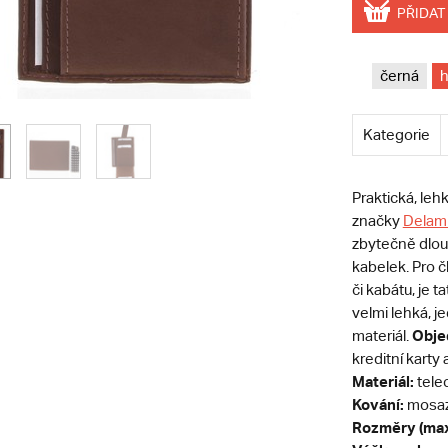
PŘIDAT
černá
Kategorie
Praktická, le
značky
Delam
zbytečně dlouh
kabelek. Pro č
či kabátu, je 
velmi lehká, 
Obje
materiál.
kreditní karty
Materiál:
tele
Kování:
mosa
Rozměry (max