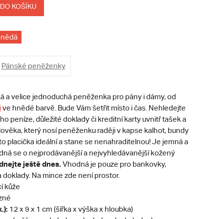
 DO KOŠÍKU
hnědá
Pánské peněženky
hká a velice jednoduchá peněženka pro pány i dámy, od
i
ve hnědé barvě. Bude Vám šetřit místo i čas. Nehledejte
o peníze, důležité doklady či kreditní karty uvnitř tašek a
lověka, který nosí peněženku raději v kapse kalhot, bundy
tato placička ideální a stane se nenahraditelnou! Je jemná a
jedná se o nejprodávanější a nejvyhledávanější kožený
dnejte ještě dnes.
Vhodná je pouze pro bankovky,
 a doklady. Na mince zde není prostor.
cí kůže
zné
.):
12 x 9 x 1 cm (šířka x výška x hloubka)