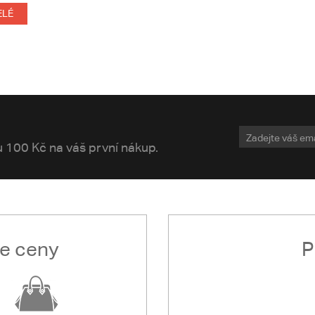
ELÉ
vu 100 Kč na váš první nákup.
le ceny
P