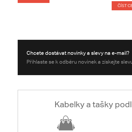
ČÍST C
Chcete dostávat novinky a slevy na e-mail?
Přihlaste se k odběru novinek a získejte sle
Kabelky a tašky pod