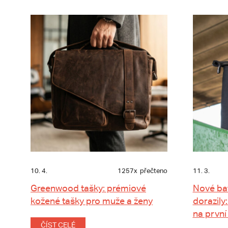
10. 4.
1257x
přečteno
11. 3.
Greenwood tašky: prémiové
Nové ba
kožené tašky pro muže a ženy
dorazily:
na první
ČÍST CELÉ