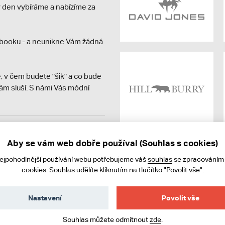
dý den vybíráme a nabízíme za
booku - a neunikne Vám žádná
, v čem budete "šik" a co bude
ám sluší. S námi Vás módní
avit kupujícímu účtenku.
ně online; v případě
Aby se vám web dobře používal (Souhlas s cookies)
nejpohodlnější používání webu potřebujeme váš
souhlas
se zpracováním
cookies. Souhlas udělíte kliknutím na tlačítko "Povolit vše".
Nastavení
Povolit vše
Souhlas můžete odmítnout
zde
.