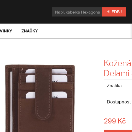
HLEDEJ
VINKY
ZNAČKY
Kožená
Delami
Značka
Dostupnost
299 Kč