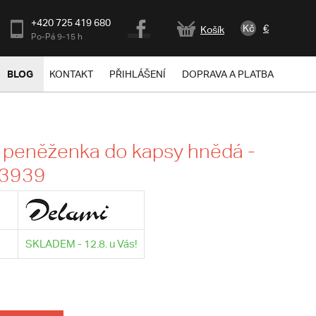
+420 725 419 680
Kč
€
Košík
Po-Pá 9-15 h
BLOG
KONTAKT
PŘIHLÁŠENÍ
DOPRAVA A PLATBA
 peněženka do kapsy hnědá -
 3939
SKLADEM - 12.8. u Vás!