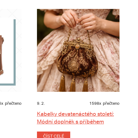
6x
přečteno
9. 2.
1598x
přečteno
Kabelky devatenáctého století:
Módní doplněk s příběhem
ČÍST CELÉ