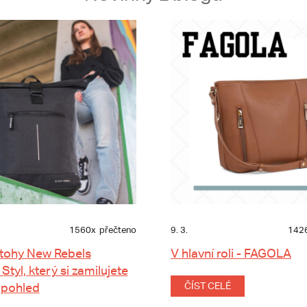
1560x
přečteno
9. 3.
142
tohy New Rebels
V hlavní roli - FAGOLA
 Styl, který si zamilujete
 pohled
ČÍST CELÉ