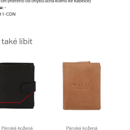
 cm (měřeno od ohybu ucha kolmo ke kabelce)
u:
-
11-CDN
aké líbit
Pánská kožená
Pánská kožená