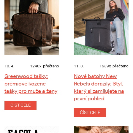
10. 4.
1240x
přečteno
11. 3.
1539x
přečteno
Greenwood tašky:
Nové batohy New
prémiové kožené
Rebels dorazily: Styl,
tašky pro muže a ženy
který si zamilujete na
první pohled
ČÍST CELÉ
ČÍST CELÉ