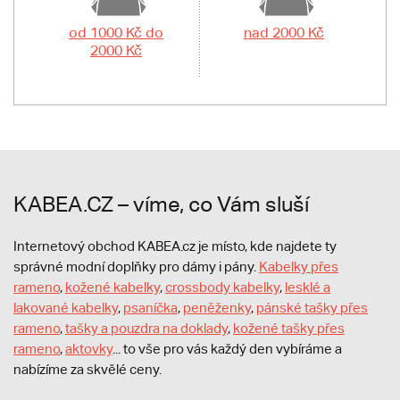
od 1000 Kč do
nad 2000 Kč
2000 Kč
KABEA.CZ – víme, co Vám sluší
Internetový obchod KABEA.cz je místo, kde najdete ty
správné modní doplňky pro dámy i pány.
Kabelky přes
rameno
,
kožené kabelky
,
crossbody kabelky
,
lesklé a
lakované kabelky
,
psaníčka
,
peněženky
,
pánské tašky přes
rameno
,
tašky a pouzdra na doklady
,
kožené tašky přes
rameno
,
aktovky
... to vše pro vás každý den vybíráme a
nabízíme za skvělé ceny.