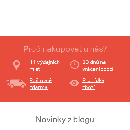
Proč nakupovat u nás?
11 výdejních
30 dnů na
míst
vrácení zboží
Poštovné
Prohlídka
zdarma
zboží
Novinky z blogu