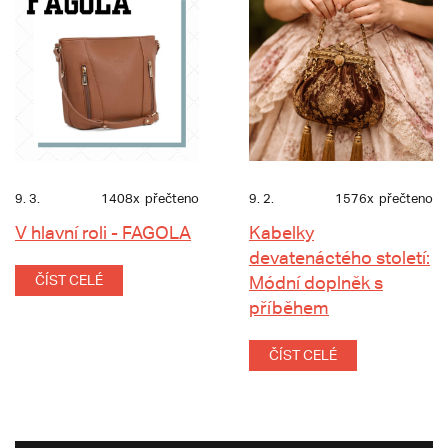
9. 3.
1408x
přečteno
9. 2.
1576x
přečteno
V hlavní roli - FAGOLA
Kabelky
devatenáctého století:
ČÍST CELÉ
Módní doplněk s
příběhem
ČÍST CELÉ