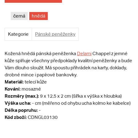
černá
hnědá
Kategorie
Pánské peněženky
Kožená hnědá pánská peněženka
Delami
Chappel z jemné
kůže splňuje všechny předpoklady kvalitní peněženky a bude
Vám dlouho sloužit. Má spoustu přihrádek na karty, doklady,
drobné mince i papírové bankovky.
Materiál:
telecí kůže
Kování:
mosazné
Rozměry (max.):
9 x 12,5 x 2 cm (šířka x výška x hloubka)
Výška ucha:
- cm (měřeno od ohybu ucha kolmo ke kabelce)
Délka popruhu:
-
Kód zboží:
CDNGL03130