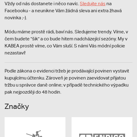
Vždy od nás dostanete i něco navíc.
S
ledujte nás
na
Facebooku - a neunikne Vám žádná sleva ani extra žhavá
novinka ;-).
Módu máme prostě rádi, baví nás. Sledujeme trendy. Víme, v
čem budete "šik" a co bude hitem nadcházející sezóny. My v
KABEA prostě víme, co Vám sluší. S námi Vás módní policie
nezastaví!
Podle zákona o evidenci tržeb je prodávající povinen vystavit
kupujícímu účtenku. Zároveň je povinen zaevidovat přijatou
tržbu u správce daně online; v případě technického výpadku
pak nejpozději do 48 hodin.
Značky