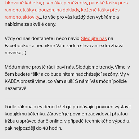
lakované kabelky
,
psaníčka
,
peněženky
,
pánské tašky přes
rameno
,
tašky a pouzdra na doklady
,
kožené tašky přes
rameno
,
aktovky
... to vše pro vás každý den vybíráme a
nabízíme za skvělé ceny.
Vždy od nás dostanete i něco navíc.
S
ledujte nás
na
Facebooku - a neunikne Vám žádná sleva ani extra žhavá
novinka ;-).
Módu máme prostě rádi, baví nás. Sledujeme trendy. Víme, v
čem budete "šik" a co bude hitem nadcházející sezóny. My v
KABEA prostě víme, co Vám sluší. S námi Vás módní policie
nezastaví!
Podle zákona o evidenci tržeb je prodávající povinen vystavit
kupujícímu účtenku. Zároveň je povinen zaevidovat přijatou
tržbu u správce daně online; v případě technického výpadku
pak nejpozději do 48 hodin.