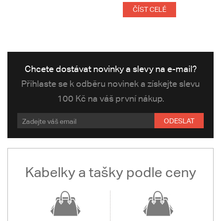
ČÍST CELÉ
Chcete dostávat novinky a slevy na e-mail?
Přihlaste se k odběru novinek a získejte slevu
100 Kč na váš první nákup.
ODESLAT
Kabelky a tašky podle ceny