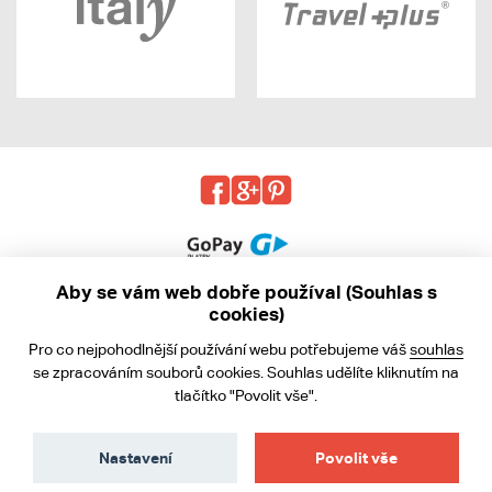
Aby se vám web dobře používal (Souhlas s
cookies)
© 2013 - 2026 kabea.cz
Pro co nejpohodlnější používání webu potřebujeme váš
souhlas
Obchodní podmínky
se zpracováním souborů cookies. Souhlas udělíte kliknutím na
tlačítko "Povolit vše".
Ochrana osobních údajů
Cookies
Nastavení
Povolit vše