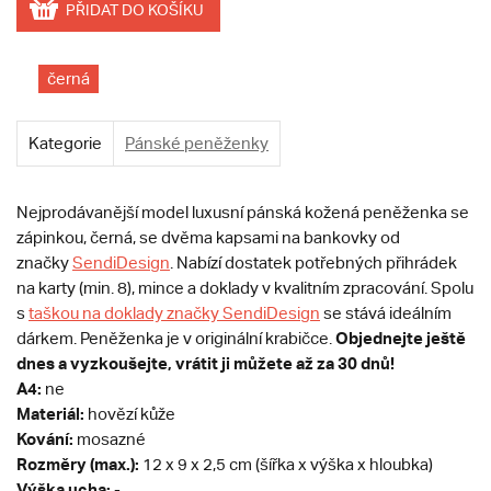
PŘIDAT DO KOŠÍKU
černá
Kategorie
Pánské peněženky
Nejprodávanější model luxusní pánská kožená peněženka se
zápinkou, černá, se dvěma kapsami na bankovky od
značky
SendiDesign
. Nabízí dostatek potřebných přihrádek
na karty (min. 8), mince a doklady v kvalitním zpracování. Spolu
s
taškou na doklady značky SendiDesign
se stává ideálním
Objednejte ještě
dárkem. Peněženka je v originální krabičce.
dnes a vyzkoušejte, vrátit ji můžete až za 30 dnů!
A4:
ne
Materiál:
hovězí kůže
Kování:
mosazné
Rozměry (max.):
12 x 9 x 2,5 cm (šířka x výška x hloubka)
Výška ucha:
-