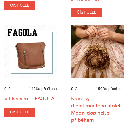
ČÍST CELÉ
ČÍST CELÉ
9. 3.
1426x
přečteno
9. 2.
1598x
přečteno
V hlavní roli - FAGOLA
Kabelky
devatenáctého století:
ČÍST CELÉ
Módní doplněk s
příběhem