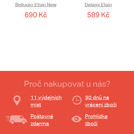
Bellugio Etien New
Delami Elain
690 Kč
589 Kč
Proč nakupovat u nás?
11 výdejních
30 dnů na
míst
vrácení zboží
Poštovné
Prohlídka
zdarma
zboží