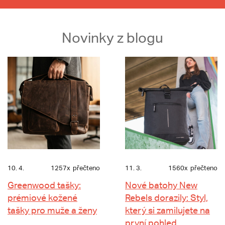
Novinky z blogu
10. 4.
1257x
přečteno
11. 3.
1560x
přečteno
Greenwood tašky:
Nové batohy New
prémiové kožené
Rebels dorazily: Styl,
tašky pro muže a ženy
který si zamilujete na
první pohled