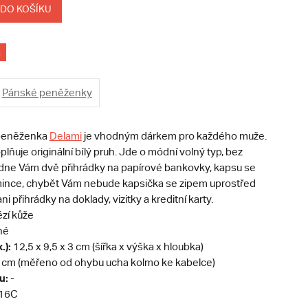
 DO KOŠÍKU
á
Pánské peněženky
peněženka
Delami
je vhodným dárkem pro každého muže.
ňuje originální bílý pruh. Jde o módní volný typ, bez
ídne Vám dvě přihrádky na papírové bankovky, kapsu se
ince, chybět Vám nebude kapsička se zipem uprostřed
i přihrádky na doklady, vizitky a kreditní karty.
zí kůže
né
.):
12,5 x 9,5 x 3 cm (šířka x výška x hloubka)
 cm (měřeno od ohybu ucha kolmo ke kabelce)
u:
-
16C