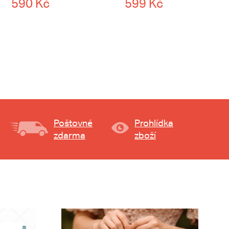
590 Kč
599 Kč
Poštovné
Prohlídka
zdarma
zboží