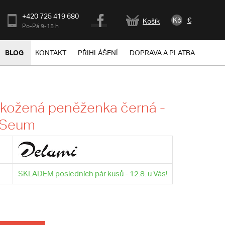
+420 725 419 680
Kč
€
Košík
Po-Pá 9-15 h
BLOG
KONTAKT
PŘIHLÁŠENÍ
DOPRAVA A PLATBA
kožená peněženka černá -
 Seum
SKLADEM posledních pár kusů - 12.8. u Vás!