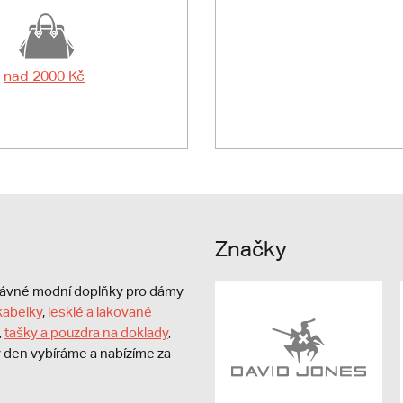
nad 2000 Kč
Značky
právné modní doplňky pro dámy
kabelky
,
lesklé a lakované
,
tašky a pouzdra na doklady
,
dý den vybíráme a nabízíme za