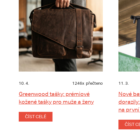
10. 4.
1246x
přečteno
11. 3.
Greenwood tašky: prémiové
Nové ba
kožené tašky pro muže a ženy
dorazily:
na první
ČÍST CELÉ
ČÍST C