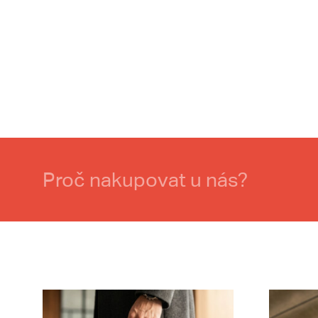
Proč nakupovat u nás?