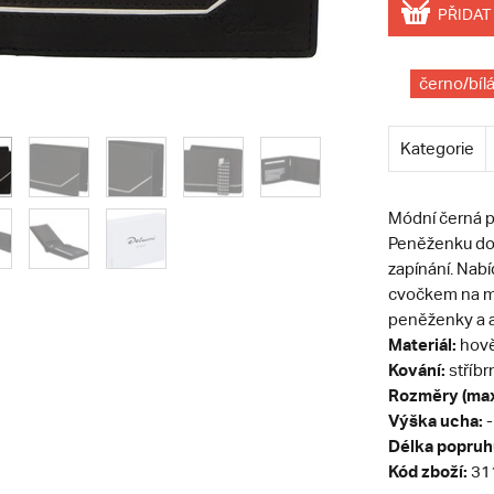
PŘIDAT
černo/bíl
Kategorie
Módní černá 
Peněženku dopl
zapínání. Nab
cvočkem na m
peněženky a an
Materiál:
hově
Kování:
stříbr
Rozměry (max
Výška ucha:
-
Délka popruh
Kód zboží:
31