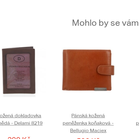
Mohlo by se vám t
ožená dokladovka
Pánská kožená
nědá - Delami 8219
peněženka koňaková -
p
Bellugio Maciex