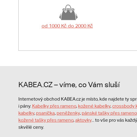
od 1000 Kč do 2000 Kč
KABEA.CZ – víme, co Vám sluší
Internetový obchod KABEA.cz je místo, kde najdete ty s
i pány.
Kabelky přes rameno
,
kožené kabelky
,
crossbody 
kabelky
,
psaníčka
,
peněženky
,
pánské tašky přes rameno
kožené tašky přes rameno
,
aktovky
... to vše pro vás kaž
skvělé ceny.