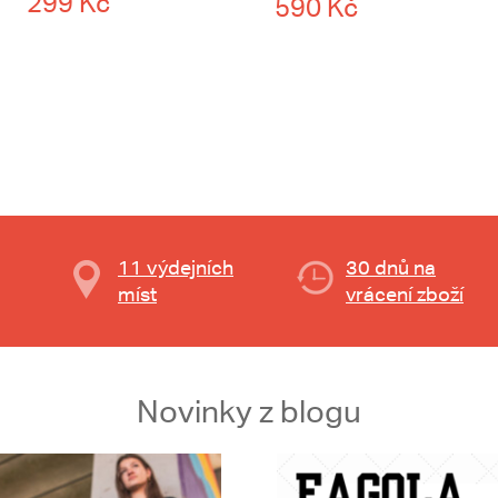
299 Kč
590 Kč
11 výdejních
30 dnů na
míst
vrácení zboží
Novinky z blogu