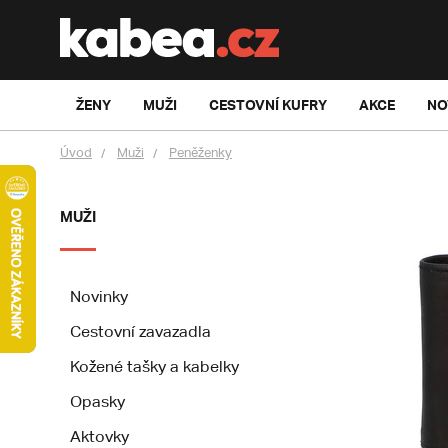
ŽENY
MUŽI
CESTOVNÍ KUFRY
AKCE
NO
Úvod
Muži
Peněženky
MUŽI
Novinky
Cestovní zavazadla
Kožené tašky a kabelky
Opasky
Aktovky