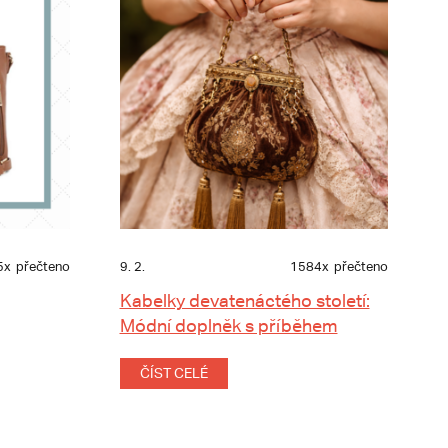
5x
přečteno
9. 2.
1584x
přečteno
Kabelky devatenáctého století:
Módní doplněk s příběhem
ČÍST CELÉ