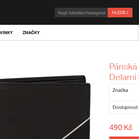
HLEDEJ
VINKY
ZNAČKY
Pánská 
Delami
Značka
Dostupnost
490 Kč