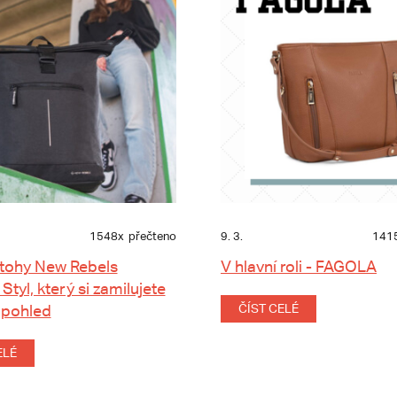
1548x
přečteno
9. 3.
141
tohy New Rebels
V hlavní roli - FAGOLA
 Styl, který si zamilujete
 pohled
ČÍST CELÉ
ELÉ