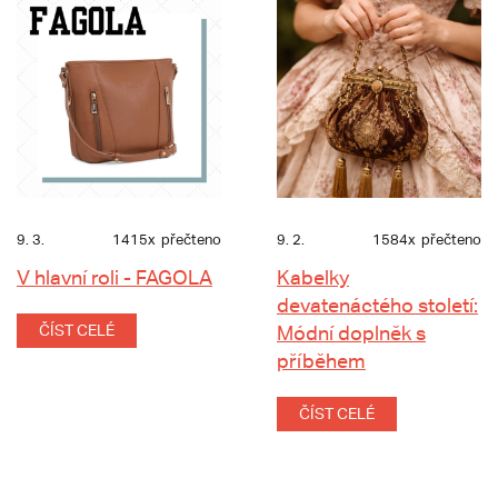
9. 3.
1415x
přečteno
9. 2.
1584x
přečteno
V hlavní roli - FAGOLA
Kabelky
devatenáctého století:
ČÍST CELÉ
Módní doplněk s
příběhem
ČÍST CELÉ