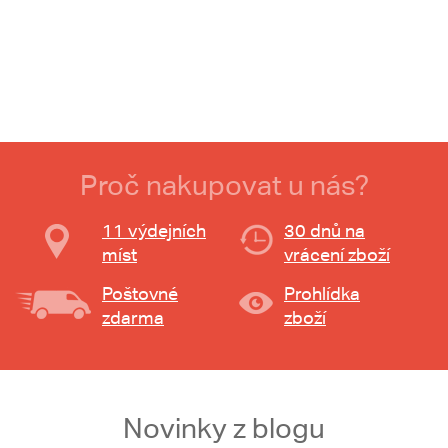
Proč nakupovat u nás?
11 výdejních
30 dnů na
míst
vrácení zboží
Poštovné
Prohlídka
zdarma
zboží
Novinky z blogu