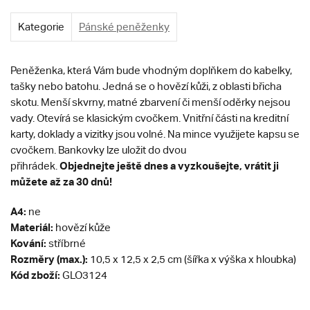
Kategorie
Pánské peněženky
Peněženka, která Vám bude vhodným doplňkem do kabelky,
tašky nebo batohu. Jedná se o hovězí kůži, z oblasti břicha
skotu. Menší skvrny, matné zbarvení či menší oděrky nejsou
vady. Otevírá se klasickým cvočkem. Vnitřní části na kreditní
karty, doklady a vizitky jsou volné. Na mince využijete kapsu se
cvočkem. Bankovky lze uložit do dvou
Objednejte ještě dnes a vyzkoušejte, vrátit ji
přihrádek.
můžete až za 30 dnů!
A4:
ne
Materiál:
hovězí kůže
Kování:
stříbrné
Rozměry (max.):
10,5 x 12,5 x 2,5 cm (šířka x výška x hloubka)
Kód zboží:
GLO3124