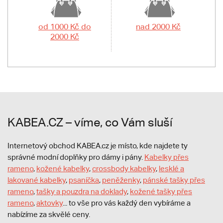
od 1000 Kč do
nad 2000 Kč
2000 Kč
KABEA.CZ – víme, co Vám sluší
Internetový obchod KABEA.cz je místo, kde najdete ty
správné modní doplňky pro dámy i pány.
Kabelky přes
rameno
,
kožené kabelky
,
crossbody kabelky
,
lesklé a
lakované kabelky
,
psaníčka
,
peněženky
,
pánské tašky přes
rameno
,
tašky a pouzdra na doklady
,
kožené tašky přes
rameno
,
aktovky
... to vše pro vás každý den vybíráme a
nabízíme za skvělé ceny.