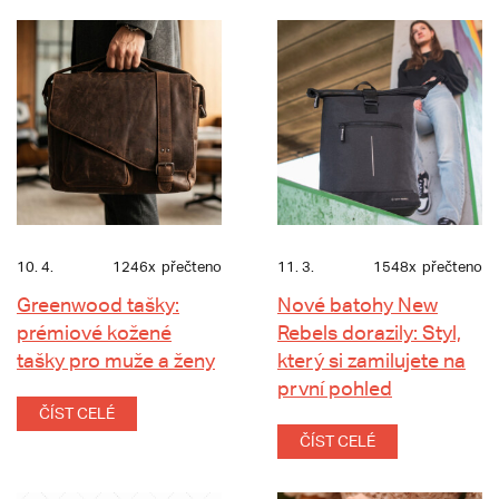
10. 4.
1246x
přečteno
11. 3.
1548x
přečteno
Greenwood tašky:
Nové batohy New
prémiové kožené
Rebels dorazily: Styl,
tašky pro muže a ženy
který si zamilujete na
první pohled
ČÍST CELÉ
ČÍST CELÉ