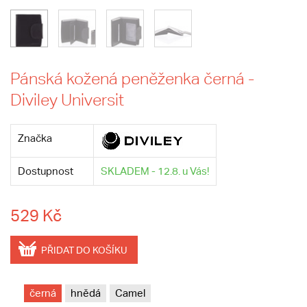
Pánská kožená peněženka černá -
Diviley Universit
Značka
Dostupnost
SKLADEM - 12.8. u Vás!
529 Kč
PŘIDAT DO KOŠÍKU
černá
hnědá
Camel