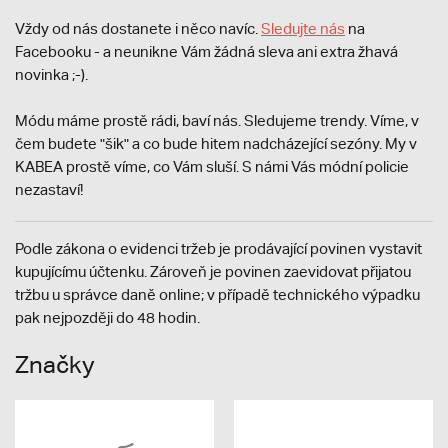
Vždy od nás dostanete i něco navíc.
S
ledujte nás
na
Facebooku - a neunikne Vám žádná sleva ani extra žhavá
novinka ;-).
Módu máme prostě rádi, baví nás. Sledujeme trendy. Víme, v
čem budete "šik" a co bude hitem nadcházející sezóny. My v
KABEA prostě víme, co Vám sluší. S námi Vás módní policie
nezastaví!
Podle zákona o evidenci tržeb je prodávající povinen vystavit
kupujícímu účtenku. Zároveň je povinen zaevidovat přijatou
tržbu u správce daně online; v případě technického výpadku
pak nejpozději do 48 hodin.
Značky