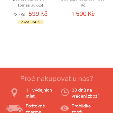
Tomas Jukkol
Kč
599 Kč
1 500 Kč
789 Kč
akce - 24 %
Proč nakupovat u nás?
11 výdejních
30 dnů na
míst
vrácení zboží
Poštovné
Prohlídka
zdarma
zboží