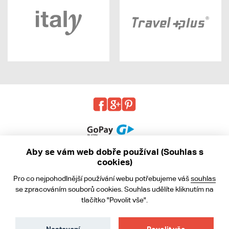
Aby se vám web dobře používal (Souhlas s
cookies)
© 2013 - 2026 kabea.cz
Pro co nejpohodlnější používání webu potřebujeme váš
souhlas
Obchodní podmínky
se zpracováním souborů cookies. Souhlas udělíte kliknutím na
tlačítko "Povolit vše".
Ochrana osobních údajů
Cookies
Nastavení
Povolit vše