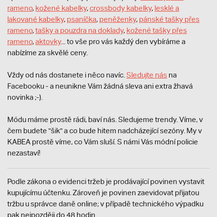
rameno
,
kožené kabelky
,
crossbody kabelky
,
lesklé a
lakované kabelky
,
psaníčka
,
peněženky
,
pánské tašky přes
rameno
,
tašky a pouzdra na doklady
,
kožené tašky přes
rameno
,
aktovky
... to vše pro vás každý den vybíráme a
nabízíme za skvělé ceny.
Vždy od nás dostanete i něco navíc.
S
ledujte nás
na
Facebooku - a neunikne Vám žádná sleva ani extra žhavá
novinka ;-).
Módu máme prostě rádi, baví nás. Sledujeme trendy. Víme, v
čem budete "šik" a co bude hitem nadcházející sezóny. My v
KABEA prostě víme, co Vám sluší. S námi Vás módní policie
nezastaví!
Podle zákona o evidenci tržeb je prodávající povinen vystavit
kupujícímu účtenku. Zároveň je povinen zaevidovat přijatou
tržbu u správce daně online; v případě technického výpadku
pak nejpozději do 48 hodin.