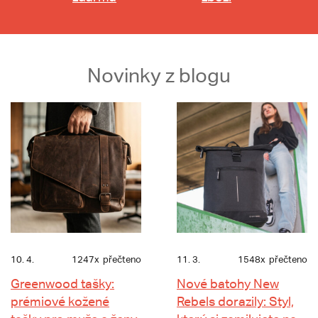
Novinky z blogu
10. 4.
1247x
přečteno
11. 3.
1548x
přečteno
Greenwood tašky:
Nové batohy New
prémiové kožené
Rebels dorazily: Styl,