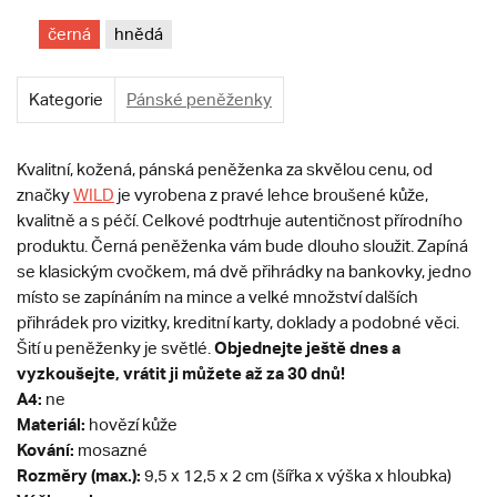
černá
hnědá
Kategorie
Pánské peněženky
Kvalitní, kožená, pánská peněženka za skvělou cenu, od
značky
WILD
je vyrobena z pravé lehce broušené kůže,
kvalitně a s péčí. Celkové podtrhuje autentičnost přírodního
produktu. Černá peněženka vám bude dlouho sloužit. Zapíná
se klasickým cvočkem, má dvě přihrádky na bankovky, jedno
místo se zapínáním na mince a velké množství dalších
přihrádek pro vizitky, kreditní karty, doklady a podobné věci.
Objednejte ještě dnes a
Šití u peněženky je světlé.
vyzkoušejte, vrátit ji můžete až za 30 dnů!
A4:
ne
Materiál:
hovězí kůže
Kování:
mosazné
Rozměry (max.):
9,5 x 12,5 x 2 cm (šířka x výška x hloubka)