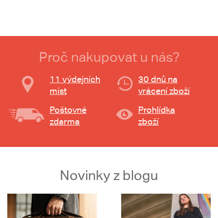
Proč nakupovat u nás?
11 výdejních
30 dnů na
míst
vrácení zboží
Poštovné
Prohlídka
zdarma
zboží
Novinky z blogu