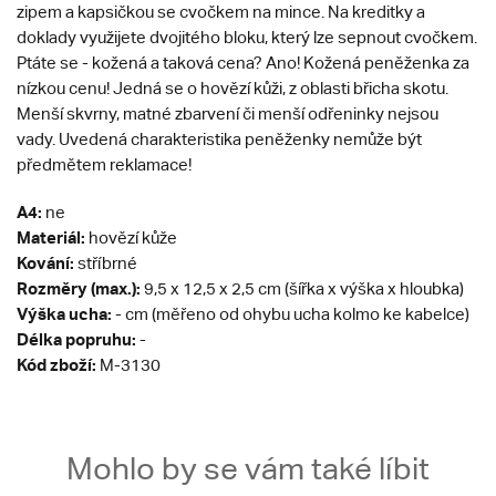
zipem a kapsičkou se cvočkem na mince. Na kreditky a
doklady využijete dvojitého bloku, který lze sepnout cvočkem.
Ptáte se - kožená a taková cena? Ano! Kožená peněženka za
nízkou cenu! Jedná se o hovězí kůži, z oblasti břicha skotu.
Menší skvrny, matné zbarvení či menší odřeninky nejsou
vady. Uvedená charakteristika peněženky nemůže být
předmětem reklamace!
A4:
ne
Materiál:
hovězí kůže
Kování:
stříbrné
Rozměry (max.):
9,5 x 12,5 x 2,5 cm (šířka x výška x hloubka)
Výška ucha:
- cm (měřeno od ohybu ucha kolmo ke kabelce)
Délka popruhu:
-
Kód zboží:
M-3130
Mohlo by se vám také líbit