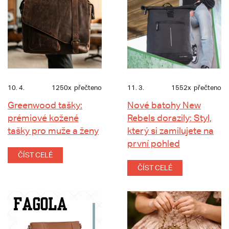
10. 4.
1250x
přečteno
11. 3.
1552x
přečteno
Greenwood tašky:
Nové batohy New
prémiové kožené
Rebels dorazily: Styl,
tašky pro muže a ženy
který si zamilujete na
první pohled
ČÍST CELÉ
ČÍST CELÉ