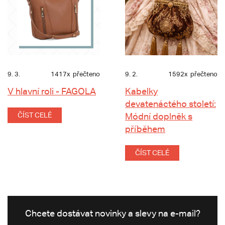
9. 3.
1417x
přečteno
9. 2.
1592x
přečteno
V hlavní roli - FAGOLA
Kabelky
devatenáctého století:
ČÍST CELÉ
Módní doplněk s
příběhem
ČÍST CELÉ
Chcete dostávat novinky a slevy na e-mail?