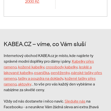
2000 Kč
KABEA.CZ – víme, co Vám sluší
Internetový obchod KABEA.cz je místo, kde najdete ty
správné modní doplňky pro dámy i pány.
Kabelky přes
rameno
,
kožené kabelky
,
crossbody kabelky
,
lesklé a
lakované kabelky
,
psaníčka
,
peněženky
,
pánské tašky přes
rameno
,
tašky a pouzdra na doklady
,
kožené tašky přes
rameno
,
aktovky
... to vše pro vás každý den vybíráme a
nabízíme za skvělé ceny.
Vždy od nás dostanete i něco navíc.
S
ledujte nás
na
Facebooku - a neunikne Vám žádná sleva ani extra žhavá