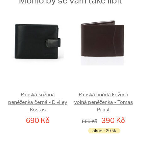
Mohlo by se vám také líbit
Pánská kožená
Pánská hnědá kožená
peněženka černá - Diviley
volná peněženka - Tomas
Kostas
Paast
690 Kč
390 Kč
550 Kč
akce - 29 %