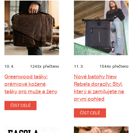
10. 4.
1243x
přečteno
11. 3.
1544x
přečteno
Greenwood tašky:
Nové batohy New
prémiové kožené
Rebels dorazily: Styl,
tašky pro muže a ženy
který si zamilujete na
první pohled
ČÍST CELÉ
ČÍST CELÉ