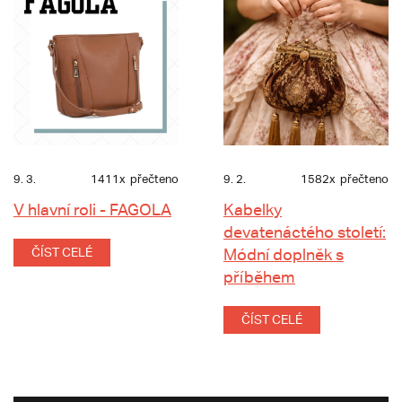
9. 3.
1411x
přečteno
9. 2.
1582x
přečteno
V hlavní roli - FAGOLA
Kabelky
devatenáctého století:
ČÍST CELÉ
Módní doplněk s
příběhem
ČÍST CELÉ