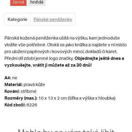
černá
hnědá
Kategorie
Pánské peněženky
Pánská kožená peněženka ušitá na výšku, kam jednoduše
vložíte vše potřebné. Otvírá se jako knížka a najdete v ní místo
pro uložení papírových i kovových mincí, dokladů či karet.
Objednejte ještě dnes a
Přední díl zdobí jemné logo značky.
vyzkoušejte, vrátit ji můžete až za 30 dnů!
A4:
ne
Materiál:
pravá kůže
Kování:
stříbrné
Rozměry (max.):
10 x 13 x 2 cm (šířka x výška x hloubka)
Kód zboží:
8226