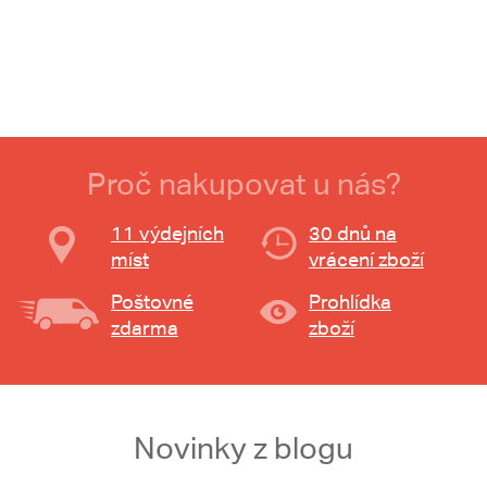
Proč nakupovat u nás?
11 výdejních
30 dnů na
míst
vrácení zboží
Poštovné
Prohlídka
zdarma
zboží
Novinky z blogu