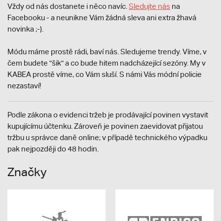
Vždy od nás dostanete i něco navíc.
S
ledujte nás
na
Facebooku - a neunikne Vám žádná sleva ani extra žhavá
novinka ;-).
Módu máme prostě rádi, baví nás. Sledujeme trendy. Víme, v
čem budete "šik" a co bude hitem nadcházející sezóny. My v
KABEA prostě víme, co Vám sluší. S námi Vás módní policie
nezastaví!
Podle zákona o evidenci tržeb je prodávající povinen vystavit
kupujícímu účtenku. Zároveň je povinen zaevidovat přijatou
tržbu u správce daně online; v případě technického výpadku
pak nejpozději do 48 hodin.
Značky