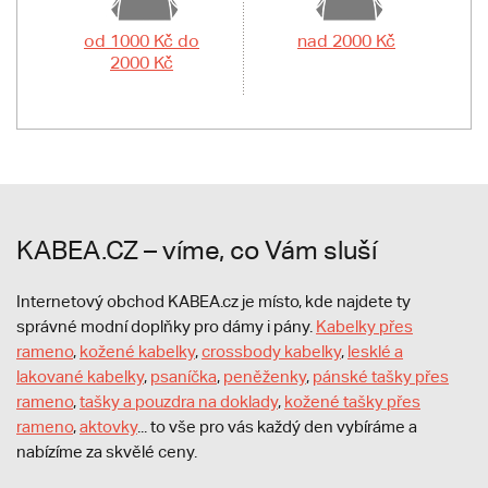
od 1000 Kč do
nad 2000 Kč
2000 Kč
KABEA.CZ – víme, co Vám sluší
Internetový obchod KABEA.cz je místo, kde najdete ty
správné modní doplňky pro dámy i pány.
Kabelky přes
rameno
,
kožené kabelky
,
crossbody kabelky
,
lesklé a
lakované kabelky
,
psaníčka
,
peněženky
,
pánské tašky přes
rameno
,
tašky a pouzdra na doklady
,
kožené tašky přes
rameno
,
aktovky
... to vše pro vás každý den vybíráme a
nabízíme za skvělé ceny.