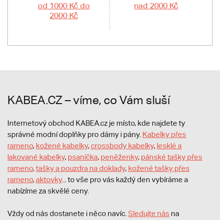
od 1000 Kč do
nad 2000 Kč
2000 Kč
KABEA.CZ – víme, co Vám sluší
Internetový obchod KABEA.cz je místo, kde najdete ty
správné modní doplňky pro dámy i pány.
Kabelky přes
rameno
,
kožené kabelky
,
crossbody kabelky
,
lesklé a
lakované kabelky
,
psaníčka
,
peněženky
,
pánské tašky přes
rameno
,
tašky a pouzdra na doklady
,
kožené tašky přes
rameno
,
aktovky
... to vše pro vás každý den vybíráme a
nabízíme za skvělé ceny.
Vždy od nás dostanete i něco navíc.
S
ledujte nás
na