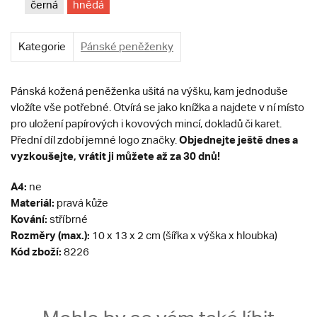
černá
hnědá
Kategorie
Pánské peněženky
Pánská kožená peněženka ušitá na výšku, kam jednoduše
vložíte vše potřebné. Otvírá se jako knížka a najdete v ní místo
pro uložení papírových i kovových mincí, dokladů či karet.
Objednejte ještě dnes a
Přední díl zdobí jemné logo značky.
vyzkoušejte, vrátit ji můžete až za 30 dnů!
A4:
ne
Materiál:
pravá kůže
Kování:
stříbrné
Rozměry (max.):
10 x 13 x 2 cm (šířka x výška x hloubka)
Kód zboží:
8226