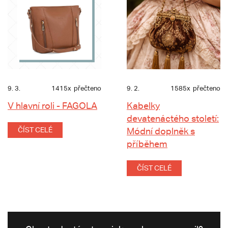
9. 3.
1415x
přečteno
9. 2.
1585x
přečteno
V hlavní roli - FAGOLA
Kabelky
devatenáctého století:
ČÍST CELÉ
Módní doplněk s
příběhem
ČÍST CELÉ