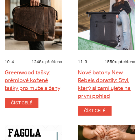
10. 4.
1248x
přečteno
11. 3.
1550x
přečteno
Greenwood tašky:
Nové batohy New
prémiové kožené
Rebels dorazily: Styl,
tašky pro muže a ženy
který si zamilujete na
první pohled
ČÍST CELÉ
ČÍST CELÉ