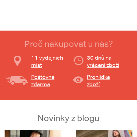
Proč nakupovat u nás?
11 výdejních
30 dnů na
míst
vrácení zboží
Poštovné
Prohlídka
zdarma
zboží
Novinky z blogu