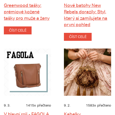
Greenwood tašky:
Nové batohy New
prémiové kožené
Rebels dorazily: Styl,
tašky pro muže a ženy
který si zamilujete na
první pohled
ČÍST CELÉ
ČÍST CELÉ
9. 3.
1415x
přečteno
9. 2.
1583x
přečteno
V hlavní roli - FAGOLA
Kabelky