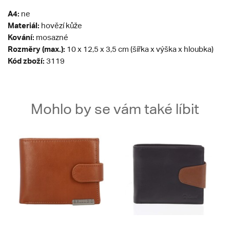
A4:
ne
Materiál:
hovězí kůže
Kování:
mosazné
Rozměry (max.):
10 x 12,5 x 3,5 cm (šířka x výška x hloubka)
Kód zboží:
3119
Mohlo by se vám také líbit