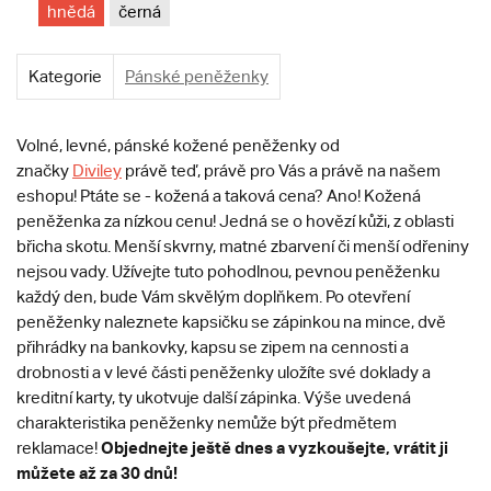
hnědá
černá
Kategorie
Pánské peněženky
Volné, levné, pánské kožené peněženky od
značky
Diviley
právě teď, právě pro Vás a právě na našem
eshopu! Ptáte se - kožená a taková cena? Ano! Kožená
peněženka za nízkou cenu! Jedná se o hovězí kůži, z oblasti
břicha skotu. Menší skvrny, matné zbarvení či menší odřeniny
nejsou vady. Užívejte tuto pohodlnou, pevnou peněženku
každý den, bude Vám skvělým doplňkem.
Po otevření
peněženky naleznete kapsičku se zápinkou na mince, dvě
přihrádky na bankovky, kapsu se zipem na cennosti a
drobnosti a v levé části peněženky uložíte své doklady a
kreditní karty, ty ukotvuje další zápinka. Výše uvedená
charakteristika peněženky nemůže být předmětem
Objednejte ještě dnes a vyzkoušejte, vrátit ji
reklamace!
můžete až za 30 dnů!