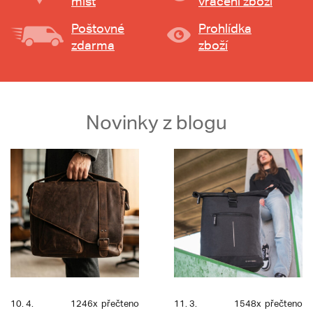
míst
vrácení zboží
Poštovné
Prohlídka
zdarma
zboží
Novinky z blogu
10. 4.
1246x
přečteno
11. 3.
1548x
přečteno