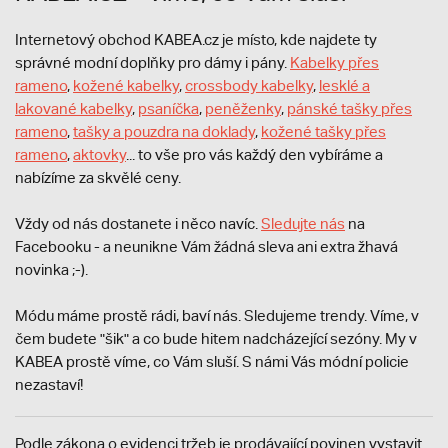
Internetový obchod KABEA.cz je místo, kde najdete ty
správné modní doplňky pro dámy i pány.
Kabelky přes
rameno
,
kožené kabelky
,
crossbody kabelky
,
lesklé a
lakované kabelky
,
psaníčka
,
peněženky
,
pánské tašky přes
rameno
,
tašky a pouzdra na doklady
,
kožené tašky přes
rameno
,
aktovky
... to vše pro vás každý den vybíráme a
nabízíme za skvělé ceny.
Vždy od nás dostanete i něco navíc.
S
ledujte nás
na
Facebooku - a neunikne Vám žádná sleva ani extra žhavá
novinka ;-).
Módu máme prostě rádi, baví nás. Sledujeme trendy. Víme, v
čem budete "šik" a co bude hitem nadcházející sezóny. My v
KABEA prostě víme, co Vám sluší. S námi Vás módní policie
nezastaví!
Podle zákona o evidenci tržeb je prodávající povinen vystavit