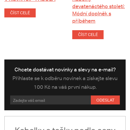
devatenáctého století:
ČÍST CELÉ
Módní doplněk s
příběhem
ČÍST CELÉ
Chcete dostávat novinky a slevy na e-mail?
Přihlaste se k odběru novinek a získejte slevu
100 Kč na váš první nákup.
ODESLAT