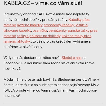
KABEA.CZ – víme, co Vám sluší
Internetový obchod KABEA.cz je místo, kde najdete ty
správné modní doplňky pro dámy i pány.
Kabelky přes
rameno
,
kožené kabelky
,
crossbody kabelky
,
lesklé a
lakované kabelky
,
psaníčka
,
peněženky
,
pánské tašky přes
rameno
,
tašky a pouzdra na doklady
,
kožené tašky přes
rameno
,
aktovky
... to vše pro vás každý den vybíráme a
nabízíme za skvělé ceny.
Vždy od nás dostanete i něco navíc.
S
ledujte nás
na
Facebooku - a neunikne Vám žádná sleva ani extra žhavá
novinka ;-).
Módu máme prostě rádi, baví nás. Sledujeme trendy. Víme, v
čem budete "šik" a co bude hitem nadcházející sezóny. My v
KABEA prostě víme, co Vám sluší. S námi Vás módní policie
nezastaví!