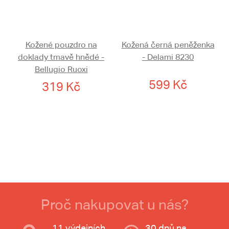
Kožené pouzdro na
Kožená černá peněženka
doklady tmavě hnědé -
- Delami 8230
Bellugio Ruoxi
599 Kč
319 Kč
Proč nakupovat u nás?
11 výdejních
30 dnů na