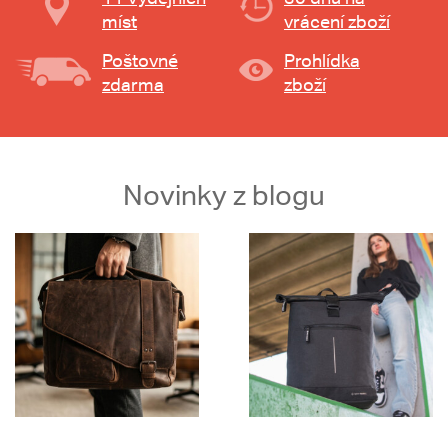
míst
vrácení zboží
Poštovné
Prohlídka
zdarma
zboží
Novinky z blogu