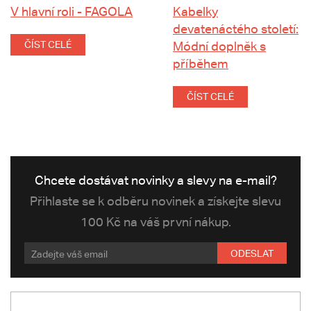
V hlavní roli - FAGOLA
Kabelky
devatenáctého století:
ČÍST CELÉ
Módní doplněk s
příběhem
ČÍST CELÉ
Chcete dostávat novinky a slevy na e-mail?
Přihlaste se k odběru novinek a získejte slevu
100 Kč na váš první nákup.
ODESLAT