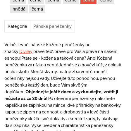
hnědá
černá
Kategorie
Pánské peněženky
Volné, levné, pánské kožené peněženky od
značky
Diviley
právě teď, právě pro Vás a právě na našem
eshopu! Ptáte se - kožená a taková cena? Ano! Kožená
peněženka za nízkou cenu! Jedná se o hovězí kůži, z oblasti
břicha skotu. Menší skvrny, matné zbarvení či menší
odřeninky nejsou vady. Užívejte tuto pohodlnou, pevnou
peněženku každý den, bude Vám skvělým
Objednejte ještě dnes a vyzkoušejte, vrátit ji
doplňkem.
můžete až za 30 dnů!
Po otevření peněženky naleznete
kapsičku se zápinkou na mince, dvě přihrádky na bankovky,
kapsu se zipem na cennosti a drobnosti a v levé části
peněženky uložíte své doklady a kreditní karty, ty ukotvuje
další zápinka. Výše uvedená charakteristika peněženky