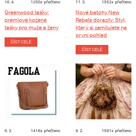
10. 4.
1250x
přečteno
11. 3.
1552x
přečteno
Greenwood tašky:
Nové batohy New
prémiové kožené
Rebels dorazily: Styl,
tašky pro muže a ženy
který si zamilujete na
první pohled
ČÍST CELÉ
ČÍST CELÉ
9. 3.
1416x
přečteno
9. 2.
1591x
přečteno