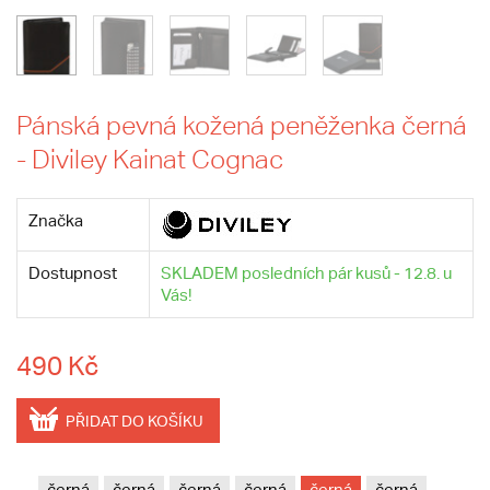
Pánská pevná kožená peněženka černá
- Diviley Kainat Cognac
Značka
Dostupnost
SKLADEM posledních pár kusů - 12.8. u
Vás!
490 Kč
PŘIDAT DO KOŠÍKU
černá
černá
černá
černá
černá
černá