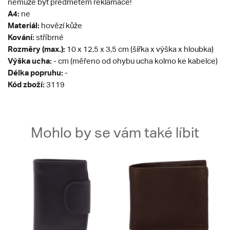
nemůže být předmětem reklamace!
A4:
ne
Materiál:
hovězí kůže
Kování:
stříbrné
Rozměry (max.):
10 x 12,5 x 3,5 cm (šířka x výška x hloubka)
Výška ucha:
- cm (měřeno od ohybu ucha kolmo ke kabelce)
Délka popruhu:
-
Kód zboží:
3119
Mohlo by se vám také líbit