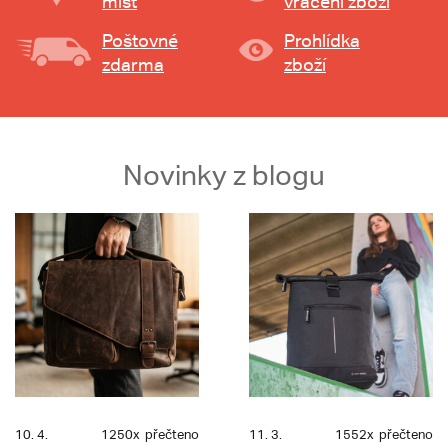
míst
vrácení zboží
Poštovné
Prohlídka
zdarma
zboží
Novinky z blogu
10. 4.
1250x
přečteno
11. 3.
1552x
přečteno