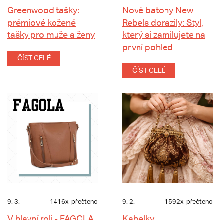
Greenwood tašky:
Nové batohy New
prémiové kožené
Rebels dorazily: Styl,
tašky pro muže a ženy
který si zamilujete na
první pohled
ČÍST CELÉ
ČÍST CELÉ
9. 3.
1416x
přečteno
9. 2.
1592x
přečteno
V hlavní roli - FAGOLA
Kabelky