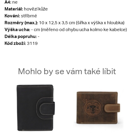
A4:
ne
Materiál:
hovězí kůže
Kování:
stříbrné
Rozměry (max.):
10 x 12,5 x 3,5 cm (šířka x výška x hloubka)
Výška ucha:
- cm (měřeno od ohybu ucha kolmo ke kabelce)
Délka popruhu:
-
Kód zboží:
3119
Mohlo by se vám také líbit