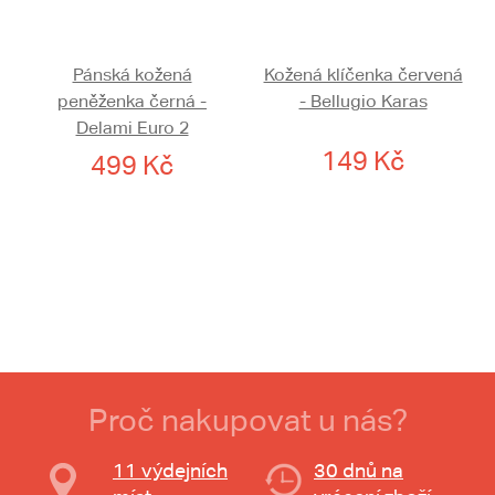
Pánská kožená
Kožená klíčenka červená
peněženka černá -
- Bellugio Karas
Delami Euro 2
149 Kč
499 Kč
Proč nakupovat u nás?
11 výdejních
30 dnů na