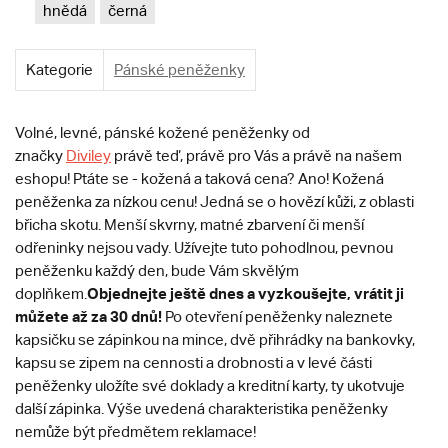
hnědá
černá
Kategorie
Pánské peněženky
Volné, levné, pánské kožené peněženky od
značky
Diviley
právě teď, právě pro Vás a právě na našem
eshopu! Ptáte se - kožená a taková cena? Ano! Kožená
peněženka za nízkou cenu! Jedná se o hovězí kůži, z oblasti
břicha skotu. Menší skvrny, matné zbarvení či menší
odřeninky nejsou vady. Užívejte tuto pohodlnou, pevnou
peněženku každý den, bude Vám skvělým
Objednejte ještě dnes a vyzkoušejte, vrátit ji
doplňkem.
můžete až za 30 dnů!
Po otevření peněženky naleznete
kapsičku se zápinkou na mince, dvě přihrádky na bankovky,
kapsu se zipem na cennosti a drobnosti a v levé části
peněženky uložíte své doklady a kreditní karty, ty ukotvuje
další zápinka. Výše uvedená charakteristika peněženky
nemůže být předmětem reklamace!