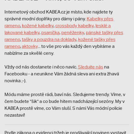
Internetový obchod KABEA.cz je místo, kde najdete ty
správné modní doplňky pro dámy i pány.
Kabelky přes
rameno
,
kožené kabelky
,
crossbody kabelky
,
lesklé a
lakované kabelky
,
psaníčka
,
peněženky
,
pánské tašky přes
rameno
,
tašky a pouzdra na doklady
,
kožené tašky přes
rameno
,
aktovky
... to vše pro vás každý den vybíráme a
nabízíme za skvělé ceny.
Vždy od nás dostanete i něco navíc.
S
ledujte nás
na
Facebooku - a neunikne Vám žádná sleva ani extra žhavá
novinka ;-).
Módu máme prostě rádi, baví nás. Sledujeme trendy. Víme, v
čem budete "šik" a co bude hitem nadcházející sezóny. My v
KABEA prostě víme, co Vám sluší. S námi Vás módní policie
nezastaví!
Podle zákona o evidenci tržeb je prodávající povinen vystavit