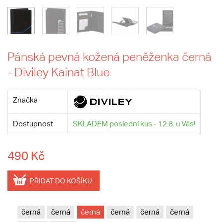
Pánská pevná kožená peněženka černá
- Diviley Kainat Blue
Značka
Dostupnost
SKLADEM poslední kus - 12.8. u Vás!
490 Kč
PŘIDAT DO KOŠÍKU
černá
černá
černá
černá
černá
černá