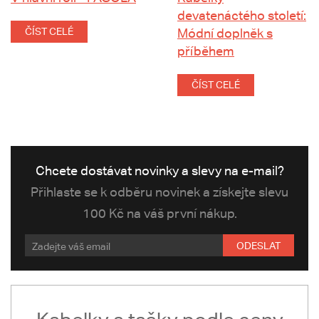
devatenáctého století:
ČÍST CELÉ
Módní doplněk s
příběhem
ČÍST CELÉ
Chcete dostávat novinky a slevy na e-mail?
Přihlaste se k odběru novinek a získejte slevu
100 Kč na váš první nákup.
ODESLAT