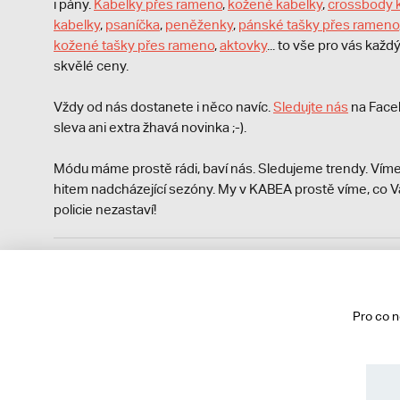
i pány.
Kabelky přes rameno
,
kožené kabelky
,
crossbody 
kabelky
,
psaníčka
,
peněženky
,
pánské tašky přes rameno
kožené tašky přes rameno
,
aktovky
... to vše pro vás kaž
skvělé ceny.
Vždy od nás dostanete i něco navíc.
S
ledujte nás
na Face
sleva ani extra žhavá novinka ;-).
Módu máme prostě rádi, baví nás. Sledujeme trendy. Víme
hitem nadcházející sezóny. My v KABEA prostě víme, co V
policie nezastaví!
Podle zákona o evidenci tržeb je prodávající povinen vyst
Zároveň je povinen zaevidovat přijatou tržbu u správce da
technického výpadku pak nejpozději do 48 hodin.
Pro co 
© 2013 - 2026 kabea.cz