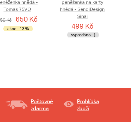
eněženka hnědá -
peněženka na karty
Tomas 75VO
hnědá - SendiDesign
Sinai
650 Kč
50 Kč
499 Kč
akce - 13 %
vyprodáno :-(
Poštovné
Prohlídka
zdarma
zboží