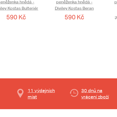
peněženka hnědá -
peněženka hnědá -
p
iley Kostas Bulteriér
Diviley Kostas Beran
590 Kč
590 Kč
7
11 výdejních
30 dnů na
míst
vrácení zboží