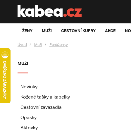
ŽENY
MUŽI
CESTOVNÍ KUFRY
AKCE
NO
Úvod
Muži
Peněženky
MUŽI
Novinky
Kožené tašky a kabelky
Cestovní zavazadla
Opasky
Aktovky