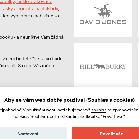
kabelky
,
lesklé a lakované
,
tašky a pouzdra na doklady
,
dý den vybíráme a nabízíme za
booku - a neunikne Vám žádná
, v čem budete "šik" a co bude
ám sluší. S námi Vás módní
avit kupujícímu účtenku.
ně online; v případě
Aby se vám web dobře používal (Souhlas s cookies)
nejpohodlnější používání webu potřebujeme váš
souhlas
se zpracováním
cookies. Souhlas udělíte kliknutím na tlačítko "Povolit vše".
Nastavení
Povolit vše