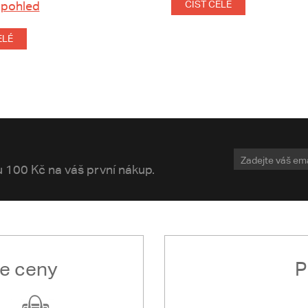
 pohled
ČÍST CELÉ
ELÉ
vu 100 Kč na váš první nákup.
le ceny
P