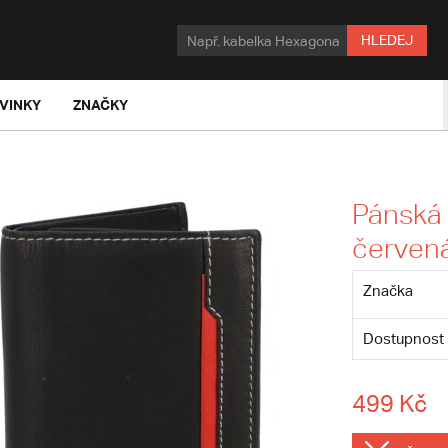
HLEDEJ
VINKY
ZNAČKY
Pánská
červená
Značka
Dostupnost
499 Kč