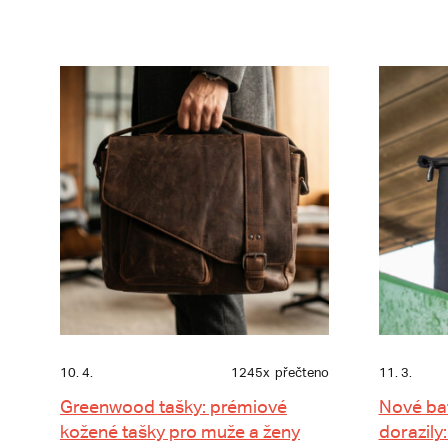
10. 4.
1245x
přečteno
11. 3.
Greenwood tašky: prémiové
Nové ba
kožené tašky pro muže a ženy
dorazily: