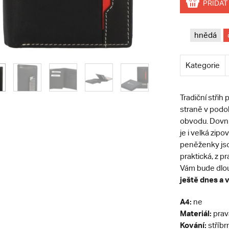
PŘIDAT
hnědá
Kategorie
Tradiční stři
straně v podo
obvodu. Dovnit
je i velká zipo
peněženky jso
praktická, z p
Vám bude dlou
ještě dnes a 
A4:
ne
Materiál:
prav
Kování:
stříbr