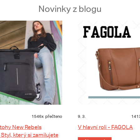
Novinky z blogu
1546x
přečteno
9. 3.
141
tohy New Rebels
V hlavní roli - FAGOLA
 Styl, který si zamilujete