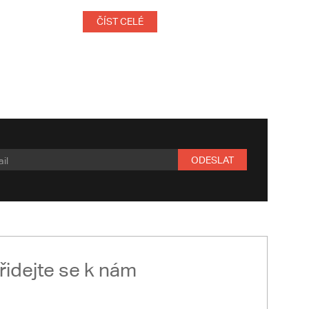
ČÍST CELÉ
ODESLAT
řidejte se k nám