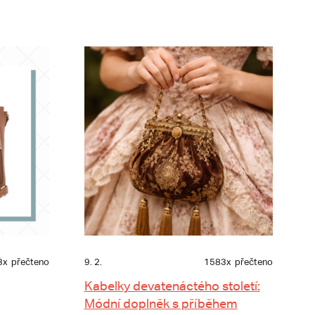
3x
přečteno
9. 2.
1583x
přečteno
Kabelky devatenáctého století:
Módní doplněk s příběhem