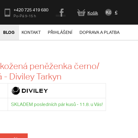
+420 725 419 680
Kč
€
Košík
Po-Pá 9-15 h
BLOG
KONTAKT
PŘIHLÁŠENÍ
DOPRAVA A PLATBA
 kožená peněženka černo/
 - Diviley Tarkyn
SKLADEM posledních pár kusů - 11.8. u Vás!