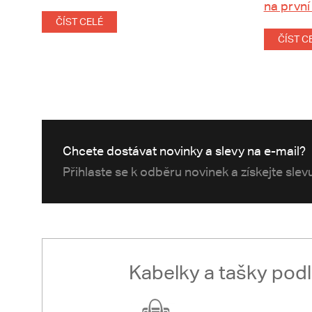
na první
ČÍST CELÉ
ČÍST C
Chcete dostávat novinky a slevy na e-mail?
Přihlaste se k odběru novinek a získejte sle
Kabelky a tašky pod