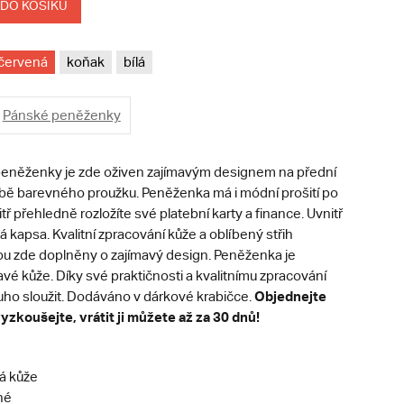
 DO KOŠÍKU
červená
koňak
bílá
Pánské peněženky
h peněženky je zde oživen zajímavým designem na přední
bě barevného proužku. Peněženka má i módní prošití po
ř přehledně rozložíte své platební karty a finance. Uvnitř
vá kapsa. Kvalitní zpracování kůže a oblíbený střih
u zde doplněny o zajímavý design. Peněženka je
ravé kůže. Díky své praktičnosti a kvalitnímu zpracování
Objednejte
ho sloužit. Dodáváno v dárkové krabičce.
vyzkoušejte, vrátit ji můžete až za 30 dnů!
á kůže
né