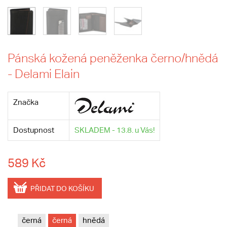
Pánská kožená peněženka černo/hnědá
- Delami Elain
Značka
Dostupnost
SKLADEM - 13.8. u Vás!
589 Kč
PŘIDAT DO KOŠÍKU
černá
černá
hnědá