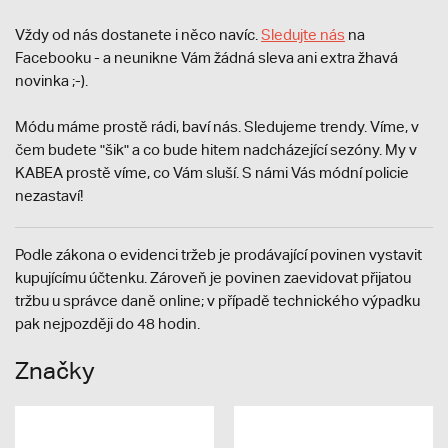
Vždy od nás dostanete i něco navíc.
S
ledujte nás
na
Facebooku - a neunikne Vám žádná sleva ani extra žhavá
novinka ;-).
Módu máme prostě rádi, baví nás. Sledujeme trendy. Víme, v
čem budete "šik" a co bude hitem nadcházející sezóny. My v
KABEA prostě víme, co Vám sluší. S námi Vás módní policie
nezastaví!
Podle zákona o evidenci tržeb je prodávající povinen vystavit
kupujícímu účtenku. Zároveň je povinen zaevidovat přijatou
tržbu u správce daně online; v případě technického výpadku
pak nejpozději do 48 hodin.
Značky