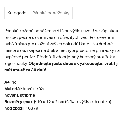
Kategorie
Pánské peněženky
Pánská kožená peněženka šitá na výšku, uvnitř se zápinkou,
pro bezpečné uložení vašich důležitých věcí. Po rozevření
nabízí místo pro uložení vašich dokladů i karet. Na drobné
mince slouží kapsa na druk a nechybí prostorné přihrádky na
papírové peníze. Přední díl zdobí jemný barevný proužek a
Objednejte ještě dnes a vyzkoušejte, vrátit ji
logo značky.
můžete až za 30 dnů!
A4:
ne
Materiál:
hovězí kůže
Kování:
stříbrné
Rozměry (max.):
10 x 12 x 2 cm (šířka x výška x hloubka)
Kód zboží:
10379