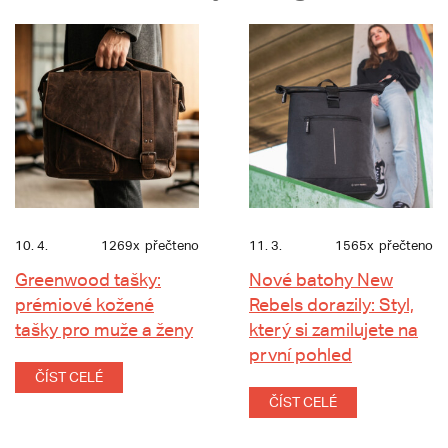
10. 4.
1269x
přečteno
11. 3.
1565x
přečteno
Greenwood tašky:
Nové batohy New
prémiové kožené
Rebels dorazily: Styl,
tašky pro muže a ženy
který si zamilujete na
první pohled
ČÍST CELÉ
ČÍST CELÉ