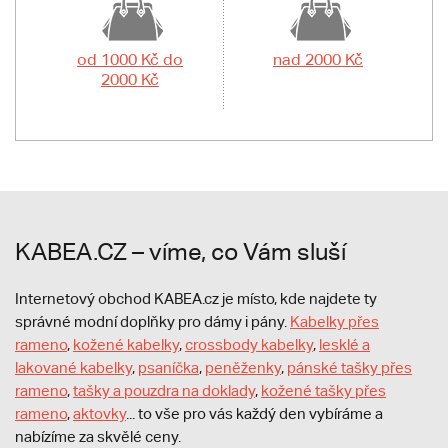
od 1000 Kč do
nad 2000 Kč
2000 Kč
KABEA.CZ – víme, co Vám sluší
Internetový obchod KABEA.cz je místo, kde najdete ty
správné modní doplňky pro dámy i pány.
Kabelky přes
rameno
,
kožené kabelky
,
crossbody kabelky
,
lesklé a
lakované kabelky
,
psaníčka
,
peněženky
,
pánské tašky přes
rameno
,
tašky a pouzdra na doklady
,
kožené tašky přes
rameno
,
aktovky
... to vše pro vás každý den vybíráme a
nabízíme za skvělé ceny.