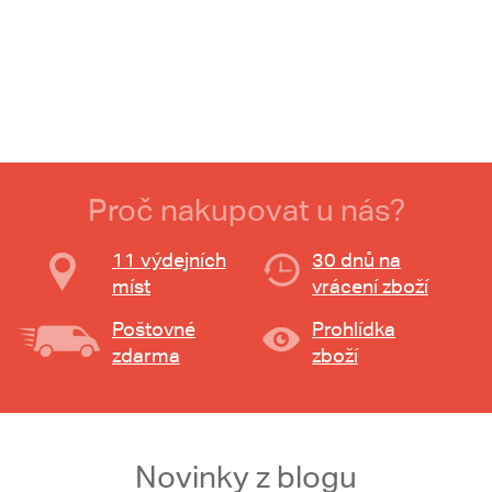
Proč nakupovat u nás?
11 výdejních
30 dnů na
míst
vrácení zboží
Poštovné
Prohlídka
zdarma
zboží
Novinky z blogu