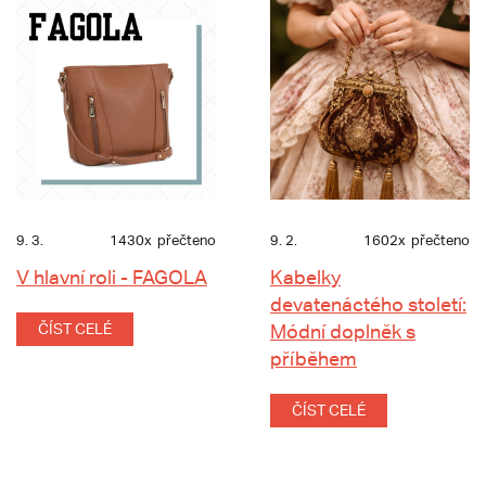
9. 3.
1430x
přečteno
9. 2.
1602x
přečteno
V hlavní roli - FAGOLA
Kabelky
devatenáctého století:
ČÍST CELÉ
Módní doplněk s
příběhem
ČÍST CELÉ