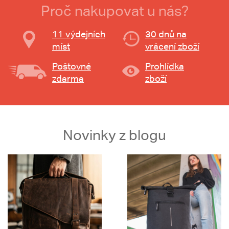
Proč nakupovat u nás?
11 výdejních
30 dnů na
míst
vrácení zboží
Poštovné
Prohlídka
zdarma
zboží
Novinky z blogu