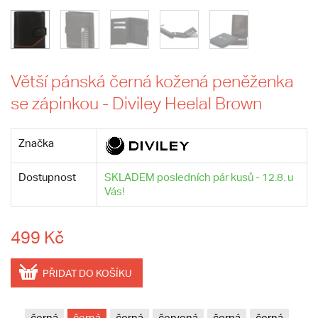
Větší pánská černá kožená peněženka
se zápinkou - Diviley Heelal Brown
Značka
Dostupnost
SKLADEM posledních pár kusů - 12.8. u
Vás!
499 Kč
PŘIDAT DO KOŠÍKU
černá
černá
černá
červená
černá
černá