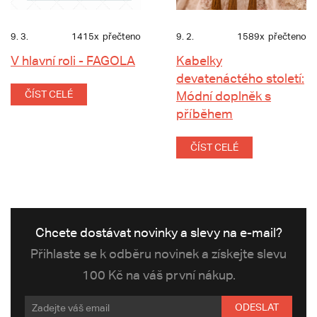
9. 3.
1415x
přečteno
9. 2.
1589x
přečteno
V hlavní roli - FAGOLA
Kabelky
devatenáctého století:
ČÍST CELÉ
Módní doplněk s
příběhem
ČÍST CELÉ
Chcete dostávat novinky a slevy na e-mail?
Přihlaste se k odběru novinek a získejte slevu
100 Kč na váš první nákup.
ODESLAT