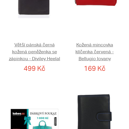
Větší pánská černá
Kožená mincovka
kožená peněženka se
klíčenka červená -
zápinkou - Diviley Heelal
Bellugio Iovany
499 Kč
169 Kč