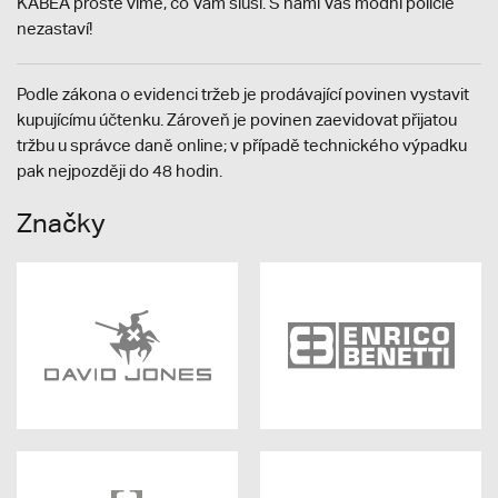
KABEA prostě víme, co Vám sluší. S námi Vás módní policie
nezastaví!
Podle zákona o evidenci tržeb je prodávající povinen vystavit
kupujícímu účtenku. Zároveň je povinen zaevidovat přijatou
tržbu u správce daně online; v případě technického výpadku
pak nejpozději do 48 hodin.
Značky