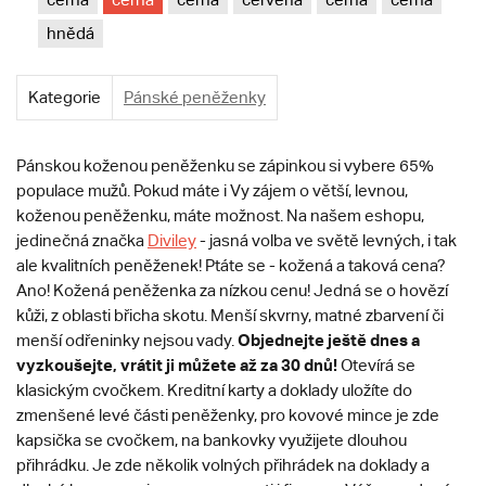
hnědá
Kategorie
Pánské peněženky
Pánskou koženou peněženku se zápinkou si vybere 65%
populace mužů. Pokud máte i Vy zájem o větší, levnou,
koženou peněženku, máte možnost. Na našem eshopu,
jedinečná značka
Diviley
- jasná volba ve světě levných, i tak
ale kvalitních peněženek! Ptáte se - kožená a taková cena?
Ano! Kožená peněženka za nízkou cenu! Jedná se o hovězí
kůži, z oblasti břicha skotu. Menší skvrny, matné zbarvení či
Objednejte ještě dnes a
menší odřeninky nejsou vady.
vyzkoušejte, vrátit ji můžete až za 30 dnů!
Otevírá se
klasickým cvočkem. Kreditní karty a doklady uložíte do
zmenšené levé části peněženky, pro kovové mince je zde
kapsička se cvočkem, na bankovky využijete dlouhou
přihrádku. Je zde několik volných přihrádek na doklady a