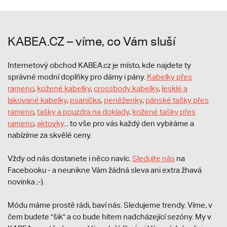
KABEA.CZ – víme, co Vám sluší
Internetový obchod KABEA.cz je místo, kde najdete ty
správné modní doplňky pro dámy i pány.
Kabelky přes
rameno
,
kožené kabelky
,
crossbody kabelky
,
lesklé a
lakované kabelky
,
psaníčka
,
peněženky
,
pánské tašky přes
rameno
,
tašky a pouzdra na doklady
,
kožené tašky přes
rameno
,
aktovky
... to vše pro vás každý den vybíráme a
nabízíme za skvělé ceny.
Vždy od nás dostanete i něco navíc.
S
ledujte nás
na
Facebooku - a neunikne Vám žádná sleva ani extra žhavá
novinka ;-).
Módu máme prostě rádi, baví nás. Sledujeme trendy. Víme, v
čem budete "šik" a co bude hitem nadcházející sezóny. My v