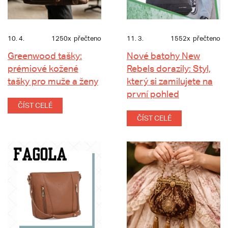
10. 4.
1250x
přečteno
11. 3.
1552x
přečteno
Greenwood tašky:
Nové batohy New
prémiové kožené
Rebels dorazily: Styl,
tašky pro muže a ženy
který si zamilujete na
první pohled
ČÍST CELÉ
ČÍST CELÉ