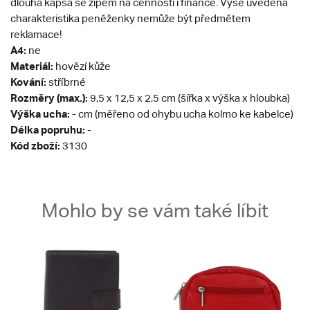
dlouhá kapsa se zipem na cennosti i finance. Výše uvedená
charakteristika peněženky nemůže být předmětem
reklamace!
A4:
ne
Materiál:
hovězí kůže
Kování:
stříbrné
Rozměry (max.):
9,5 x 12,5 x 2,5 cm (šířka x výška x hloubka)
Výška ucha:
- cm (měřeno od ohybu ucha kolmo ke kabelce)
Délka popruhu:
-
Kód zboží:
3130
Mohlo by se vám také líbit