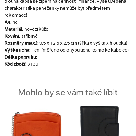
dlouhá kapsa se zipem na cennosti i finance. Výše uvedená
charakteristika peněženky nemůže být předmětem
reklamace!
A4:
ne
Materiál:
hovězí kůže
Kování:
stříbrné
Rozměry (max.):
9,5 x 12,5 x 2,5 cm (šířka x výška x hloubka)
Výška ucha:
- cm (měřeno od ohybu ucha kolmo ke kabelce)
Délka popruhu:
-
Kód zboží:
3130
Mohlo by se vám také líbit