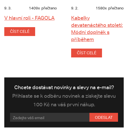
9. 3.
1409x
přečteno
9. 2.
1580x
přečteno
V hlavní roli - FAGOLA
Kabelky
devatenáctého století:
ČÍST CELÉ
Módní doplněk s
příběhem
ČÍST CELÉ
Chcete dostávat novinky a slevy na e-mail?
Přihlaste se k odběru novinek a získejte slevu
100 Kč na váš první nákup.
ODESLAT