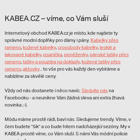
KABEA.CZ – víme, co Vám sluší
Internetový obchod KABEA.cz je místo, kde najdete ty
správné modní doplňky pro dámy i pány.
Kabelky přes
rameno
,
kožené kabelky
,
crossbody kabelky
,
lesklé a
lakované kabelky
,
psaníčka
,
peněženky
,
pánské tašky přes
rameno
,
tašky a pouzdra na doklady
,
kožené tašky přes
rameno
,
aktovky
... to vše pro vás každý den vybíráme a
nabízíme za skvělé ceny.
Vždy od nás dostanete i něco navíc.
S
ledujte nás
na
Facebooku - a neunikne Vám žádná sleva ani extra žhavá
novinka ;-).
Módu máme prostě rádi, baví nás. Sledujeme trendy. Víme, v
čem budete "šik" a co bude hitem nadcházející sezóny. My v
KABEA prostě víme, co Vám sluší. S námi Vás módní policie