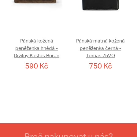
Pánská kožená
Pánská matná kožená
peněženka hnědá -
peněženka černá -
Diviley Kostas Beran
Tomas 75VO
590 Kč
750 Kč
Proč nakupovat u nás?