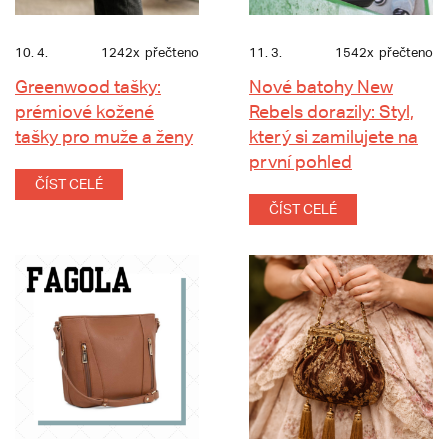
10. 4.
1242x
přečteno
11. 3.
1542x
přečteno
Greenwood tašky:
Nové batohy New
prémiové kožené
Rebels dorazily: Styl,
tašky pro muže a ženy
který si zamilujete na
první pohled
ČÍST CELÉ
ČÍST CELÉ