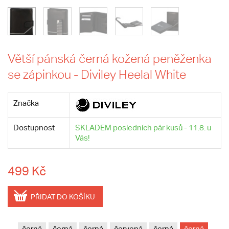
Větší pánská černá kožená peněženka
se zápinkou - Diviley Heelal White
Značka
Dostupnost
SKLADEM posledních pár kusů - 11.8. u
Vás!
499 Kč
PŘIDAT DO KOŠÍKU
černá
černá
černá
červená
černá
černá