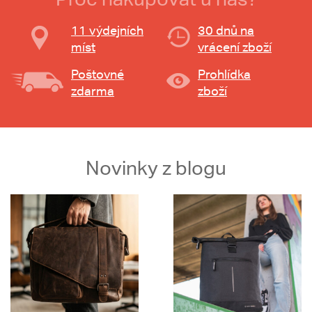
11 výdejních
30 dnů na
míst
vrácení zboží
Poštovné
Prohlídka
zdarma
zboží
Novinky z blogu