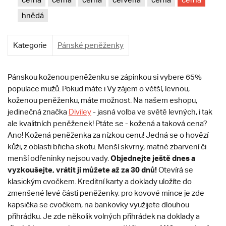
hnědá
Kategorie
Pánské peněženky
Pánskou koženou peněženku se zápinkou si vybere 65%
populace mužů. Pokud máte i Vy zájem o větší, levnou,
koženou peněženku, máte možnost. Na našem eshopu,
jedinečná značka
Diviley
- jasná volba ve světě levných, i tak
ale kvalitních peněženek! Ptáte se - kožená a taková cena?
Ano! Kožená peněženka za nízkou cenu! Jedná se o hovězí
kůži, z oblasti břicha skotu. Menší skvrny, matné zbarvení či
Objednejte ještě dnes a
menší odřeninky nejsou vady.
vyzkoušejte, vrátit ji můžete až za 30 dnů!
Otevírá se
klasickým cvočkem. Kreditní karty a doklady uložíte do
zmenšené levé části peněženky, pro kovové mince je zde
kapsička se cvočkem, na bankovky využijete dlouhou
přihrádku. Je zde několik volných přihrádek na doklady a