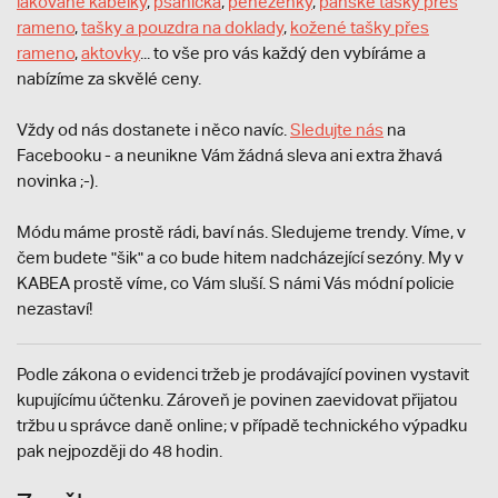
lakované kabelky
,
psaníčka
,
peněženky
,
pánské tašky přes
rameno
,
tašky a pouzdra na doklady
,
kožené tašky přes
rameno
,
aktovky
... to vše pro vás každý den vybíráme a
nabízíme za skvělé ceny.
Vždy od nás dostanete i něco navíc.
S
ledujte nás
na
Facebooku - a neunikne Vám žádná sleva ani extra žhavá
novinka ;-).
Módu máme prostě rádi, baví nás. Sledujeme trendy. Víme, v
čem budete "šik" a co bude hitem nadcházející sezóny. My v
KABEA prostě víme, co Vám sluší. S námi Vás módní policie
nezastaví!
Podle zákona o evidenci tržeb je prodávající povinen vystavit
kupujícímu účtenku. Zároveň je povinen zaevidovat přijatou
tržbu u správce daně online; v případě technického výpadku
pak nejpozději do 48 hodin.