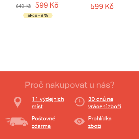
599 Kč
599 Kč
649 Kč
akce - 8 %
Proč nakupovat u nás?
11 výdejních
30 dnů na
míst
vrácení zboží
Poštovné
Prohlídka
zdarma
zboží