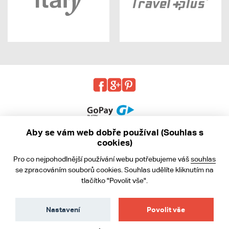
Aby se vám web dobře používal (Souhlas s
cookies)
© 2013 - 2026 kabea.cz
Pro co nejpohodlnější používání webu potřebujeme váš
souhlas
Obchodní podmínky
se zpracováním souborů cookies. Souhlas udělíte kliknutím na
tlačítko "Povolit vše".
Ochrana osobních údajů
Cookies
Nastavení
Povolit vše