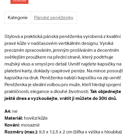
Kategorie
Pánské peněženky
Stylová a praktická pánská peněženka vyrobená z kvalitní
pravé kůže v nadčasovém vertikálním designu. Vyniká
precizním zpracováním, jemným prošíváním a decentním
světlejším proužkem na přední straně, který podtrhuje
mužský vkus a smysl pro detail. Uvnitř najdete kapsičky na
platební karty, doklady i papírové peníze. Na mince posouží
kapsička na druk. Peněženka nabízí i kapsičku na zip uvnitř.
Peněženka je ideální volbou pro muže, kteří hledají spojení
Tak objednejte
praktičnosti, elegance a dlouhé životnosti.
ještě dnes a vyzkoušejte, vrátit ji můžete do 30ti dnů.
A4:
ne
Materiál:
hovězí kůže
Kování:
mosazné
Rozměry (max.):
9,5 x 12,5 x 2 cm (šířka x výška x hloubka)