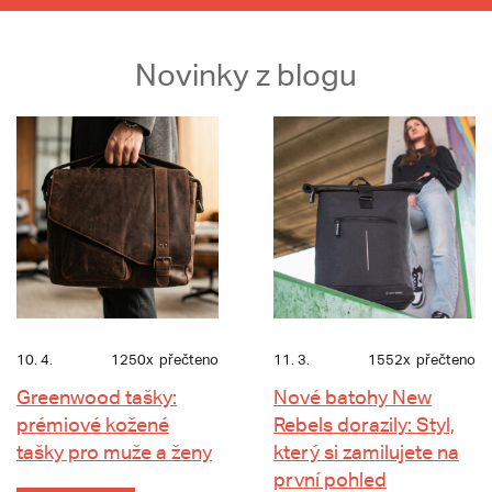
Novinky z blogu
10. 4.
1250x
přečteno
11. 3.
1552x
přečteno
Greenwood tašky:
Nové batohy New
prémiové kožené
Rebels dorazily: Styl,
tašky pro muže a ženy
který si zamilujete na
první pohled