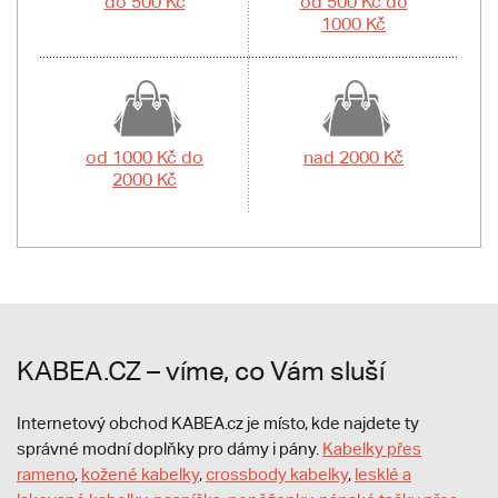
do 500 Kč
od 500 Kč do
1000 Kč
od 1000 Kč do
nad 2000 Kč
2000 Kč
KABEA.CZ – víme, co Vám sluší
Internetový obchod KABEA.cz je místo, kde najdete ty
správné modní doplňky pro dámy i pány.
Kabelky přes
rameno
,
kožené kabelky
,
crossbody kabelky
,
lesklé a