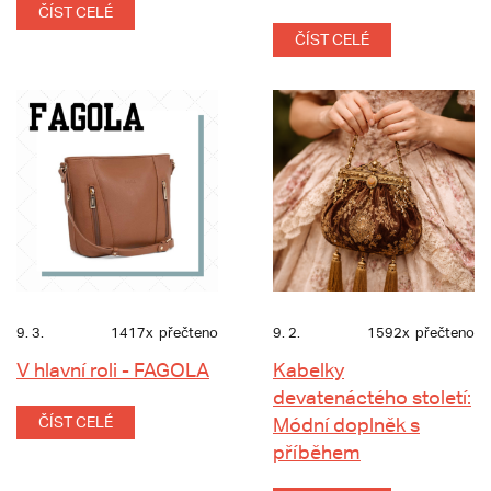
ČÍST CELÉ
ČÍST CELÉ
9. 3.
1417x
přečteno
9. 2.
1592x
přečteno
V hlavní roli - FAGOLA
Kabelky
devatenáctého století:
ČÍST CELÉ
Módní doplněk s
příběhem