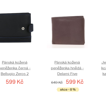
Pánská kožená
Pánská kožená
Je
peněženka černá -
peněženka hnědá -
ko
Bellugio Zeros 2
Delami Five
k
599 Kč
599 Kč
649 Kč
akce - 8 %