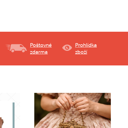
Poštovné
Prohlídka
zdarma
zboží