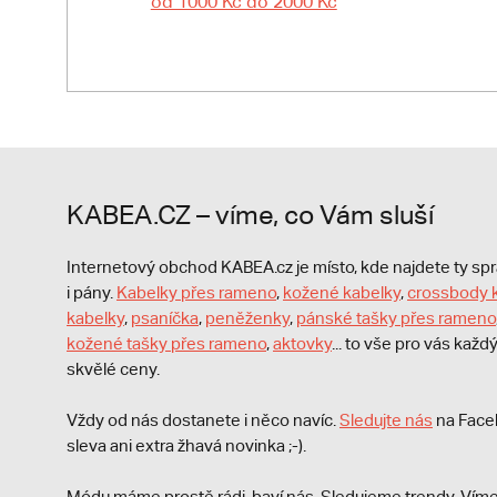
od 1000 Kč do 2000 Kč
KABEA.CZ – víme, co Vám sluší
Internetový obchod KABEA.cz je místo, kde najdete ty s
i pány.
Kabelky přes rameno
,
kožené kabelky
,
crossbody 
kabelky
,
psaníčka
,
peněženky
,
pánské tašky přes rameno
kožené tašky přes rameno
,
aktovky
... to vše pro vás kaž
skvělé ceny.
Vždy od nás dostanete i něco navíc.
S
ledujte nás
na Face
sleva ani extra žhavá novinka ;-).
Módu máme prostě rádi, baví nás. Sledujeme trendy. Víme