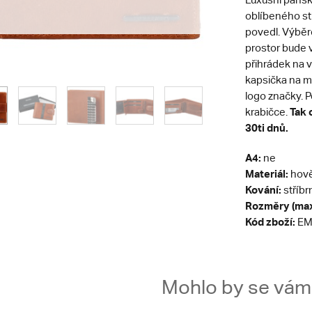
oblíbeného st
povedl. Výběr
prostor bude 
přihrádek na v
kapsička na m
logo značky.
Tak 
krabičce.
30ti dnů.
A4:
ne
Materiál:
hově
Kování:
stříbr
Rozměry (max
Kód zboží:
EM
Mohlo by se vám t