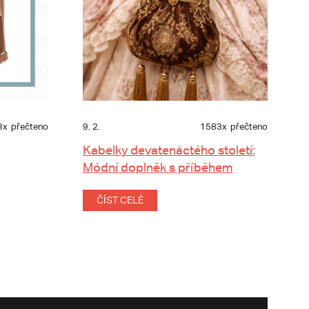
3x
přečteno
9. 2.
1583x
přečteno
Kabelky devatenáctého století:
Módní doplněk s příběhem
ČÍST CELÉ