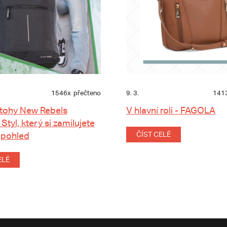
1546x
přečteno
9. 3.
141
tohy New Rebels
V hlavní roli - FAGOLA
 Styl, který si zamilujete
 pohled
ČÍST CELÉ
ELÉ