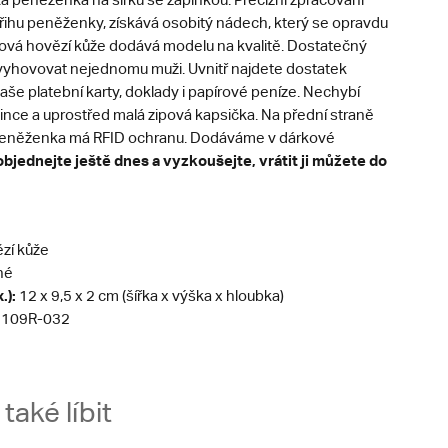
řihu peněženky, získává osobitý nádech, který se opravdu
ová hovězí kůže dodává modelu na kvalitě. Dostatečný
vyhovovat nejednomu muži. Uvnitř najdete dostatek
aše platební karty, doklady i papírové peníze. Nechybí
ince a uprostřed malá zipová kapsička. Na přední straně
 Peněženka má RFID ochranu. Dodáváme v dárkové
objednejte ještě dnes a vyzkoušejte, vrátit ji můžete do
zí kůže
né
.):
12 x 9,5 x 2 cm (šířka x výška x hloubka)
109R-032
aké líbit