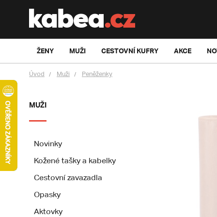
ŽENY
MUŽI
CESTOVNÍ KUFRY
AKCE
NO
Úvod
Muži
Peněženky
MUŽI
Novinky
Kožené tašky a kabelky
Cestovní zavazadla
Opasky
Aktovky