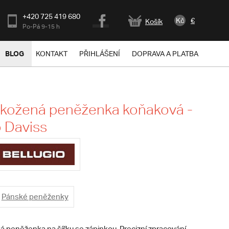
+420 725 419 680
Kč
€
Košík
Po-Pá 9-15 h
BLOG
KONTAKT
PŘIHLÁŠENÍ
DOPRAVA A PLATBA
 kožená peněženka koňaková -
o Daviss
Pánské peněženky
á peněženka na šířku se zápinkou. Precizní zpracování