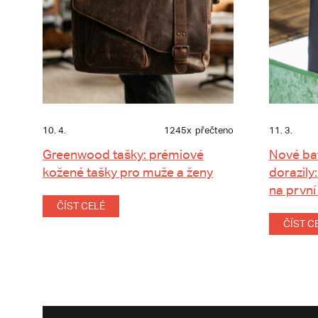
10. 4.
1245x
přečteno
11. 3.
Greenwood tašky: prémiové
Nové ba
kožené tašky pro muže a ženy
dorazily:
na první
ČÍST CELÉ
ČÍST C