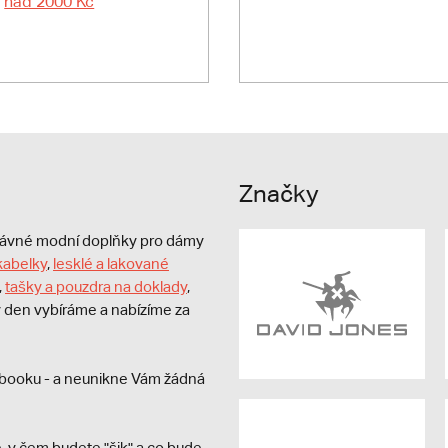
nad 2000 Kč
Značky
právné modní doplňky pro dámy
kabelky
,
lesklé a lakované
,
tašky a pouzdra na doklady
,
dý den vybíráme a nabízíme za
booku - a neunikne Vám žádná
, v čem budete "šik" a co bude