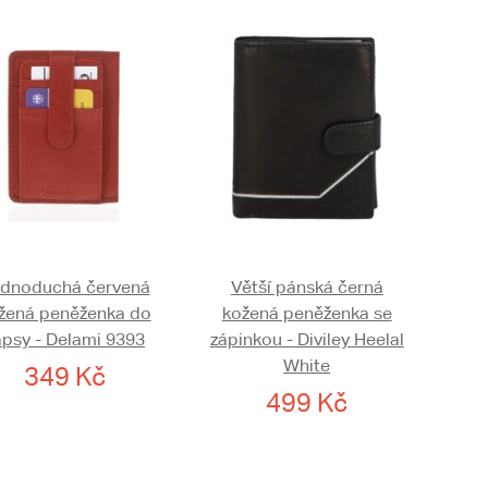
dnoduchá červená
Větší pánská černá
žená peněženka do
kožená peněženka se
apsy - Delami 9393
zápinkou - Diviley Heelal
White
349 Kč
499 Kč