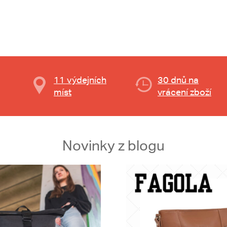
11 výdejních
30 dnů na
míst
vrácení zboží
Novinky z blogu