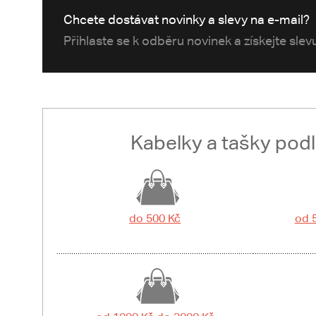
Chcete dostávat novinky a slevy na e-mail?
Přihlaste se k odběru novinek a získejte sle
Kabelky a tašky pod
do 500 Kč
od 