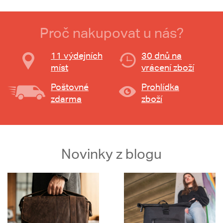
Proč nakupovat u nás?
11 výdejních
30 dnů na
míst
vrácení zboží
Poštovné
Prohlídka
zdarma
zboží
Novinky z blogu