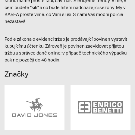
Módu máme prostě rádi, baví nás. Sledujeme trendy. Víme, v
čem budete "šik" a co bude hitem nadcházející sezóny. My v
KABEA prostě víme, co Vám sluší. S námi Vás módní policie
nezastaví!
Podle zákona o evidenci tržeb je prodávající povinen vystavit
kupujícímu účtenku. Zároveň je povinen zaevidovat přijatou
tržbu u správce daně online; v případě technického výpadku
pak nejpozději do 48 hodin.
Značky