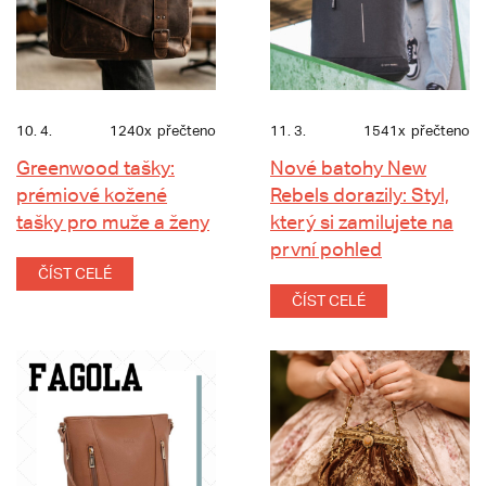
10. 4.
1240x
přečteno
11. 3.
1541x
přečteno
Greenwood tašky:
Nové batohy New
prémiové kožené
Rebels dorazily: Styl,
tašky pro muže a ženy
který si zamilujete na
první pohled
ČÍST CELÉ
ČÍST CELÉ