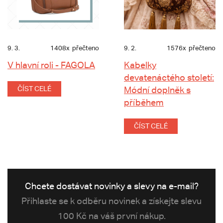
9. 3.
1408x
přečteno
9. 2.
1576x
přečteno
V hlavní roli - FAGOLA
Kabelky
devatenáctého století:
ČÍST CELÉ
Módní doplněk s
příběhem
ČÍST CELÉ
Chcete dostávat novinky a slevy na e-mail?
Přihlaste se k odběru novinek a získejte slevu
100 Kč na váš první nákup.