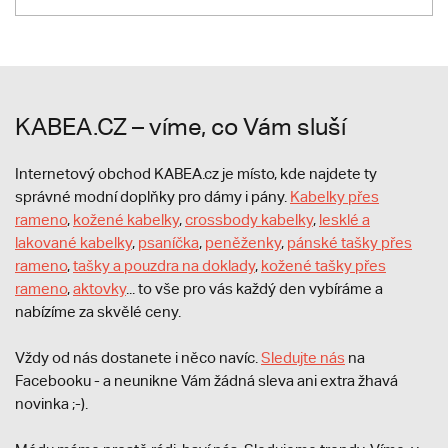
KABEA.CZ – víme, co Vám sluší
Internetový obchod KABEA.cz je místo, kde najdete ty
správné modní doplňky pro dámy i pány.
Kabelky přes
rameno
,
kožené kabelky
,
crossbody kabelky
,
lesklé a
lakované kabelky
,
psaníčka
,
peněženky
,
pánské tašky přes
rameno
,
tašky a pouzdra na doklady
,
kožené tašky přes
rameno
,
aktovky
... to vše pro vás každý den vybíráme a
nabízíme za skvělé ceny.
Vždy od nás dostanete i něco navíc.
S
ledujte nás
na
Facebooku - a neunikne Vám žádná sleva ani extra žhavá
novinka ;-).