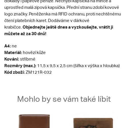
doklady i papírové peníze. Nechybí kapsička na mince a
uprostřed malá zipová kapsička. Přední stranu zdobí kovové
logo značky. Peněženka má RFID ochranu, proti nechtěnému
čtení platebních karet. Dodáváme v dárkové
Objednejte ještě dnes a vyzkoušejte, vrátit ji
krabičce.
můžete až za 30 dnů!
A4:
ne
Materiál:
hovězí kůže
Kování:
stříbrné
Rozměry (max.):
11,5 x 9,5 x 2,5 cm (šířka x výška x hloubka)
Kód zboží:
ZM121R-032
Mohlo by se vám také líbit