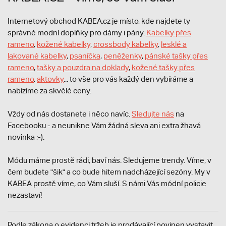
Internetový obchod KABEA.cz je místo, kde najdete ty
správné modní doplňky pro dámy i pány.
Kabelky přes
rameno
,
kožené kabelky
,
crossbody kabelky
,
lesklé a
lakované kabelky
,
psaníčka
,
peněženky
,
pánské tašky přes
rameno
,
tašky a pouzdra na doklady
,
kožené tašky přes
rameno
,
aktovky
... to vše pro vás každý den vybíráme a
nabízíme za skvělé ceny.
Vždy od nás dostanete i něco navíc.
S
ledujte nás
na
Facebooku - a neunikne Vám žádná sleva ani extra žhavá
novinka ;-).
Módu máme prostě rádi, baví nás. Sledujeme trendy. Víme, v
čem budete "šik" a co bude hitem nadcházející sezóny. My v
KABEA prostě víme, co Vám sluší. S námi Vás módní policie
nezastaví!
Podle zákona o evidenci tržeb je prodávající povinen vystavit