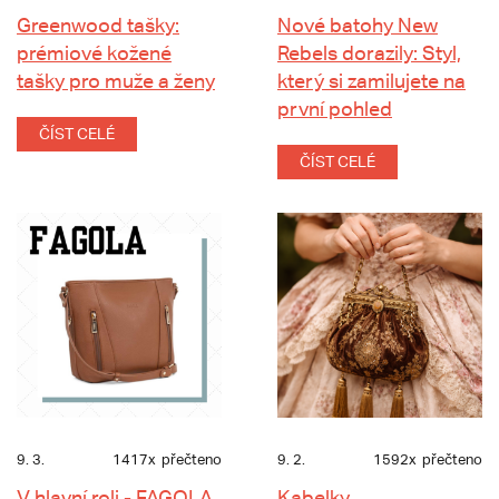
Greenwood tašky:
Nové batohy New
prémiové kožené
Rebels dorazily: Styl,
tašky pro muže a ženy
který si zamilujete na
první pohled
ČÍST CELÉ
ČÍST CELÉ
9. 3.
1417x
přečteno
9. 2.
1592x
přečteno
V hlavní roli - FAGOLA
Kabelky