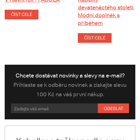
devatenáctého století:
ČÍST CELÉ
Módní doplněk s
příběhem
ČÍST CELÉ
Chcete dostávat novinky a slevy na e-mail?
Přihlaste se k odběru novinek a získejte slevu
100 Kč na váš první nákup.
ODESLAT