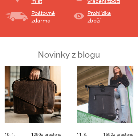
míst
vrácení zboží
Poštovné
Prohlídka
zdarma
zboží
Novinky z blogu
10. 4.
1250x
přečteno
11. 3.
1552x
přečteno