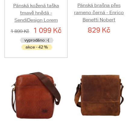
Pánská brašna přes
Pánská kožená taška
rameno černá - Enrico
tmavě hnědá -
Benetti Nobert
SendiDesign Lorem
829 Kč
1 099 Kč
1 899 Kč
vyprodáno :-(
akce - 42 %