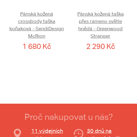
Pánská kožená
Pánská kožená taška
crossbody taška
přes rameno světle
koňaková - SendiDesign
hnědá - Greenwood
McRion
Stranger
1 680 Kč
2 290 Kč
Proč nakupovat u nás?
11 výdejních
30 dnů na