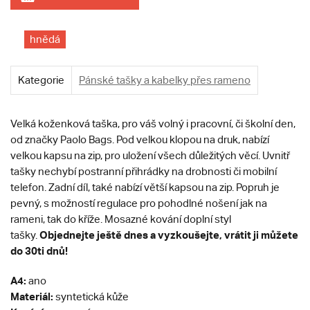
hnědá
Kategorie
Pánské tašky a kabelky přes rameno
Velká koženková taška, pro váš volný i pracovní, či školní den,
od značky Paolo Bags. Pod velkou klopou na druk, nabízí
velkou kapsu na zip, pro uložení všech důležitých věcí. Uvnitř
tašky nechybí postranní přihrádky na drobnosti či mobilní
telefon. Zadní díl, také nabízí větší kapsou na zip. Popruh je
pevný, s možností regulace pro pohodlné nošení jak na
rameni, tak do kříže. Mosazné kování doplní styl
Objednejte ještě dnes a vyzkoušejte, vrátit ji můžete
tašky.
do 30ti dnů!
A4:
ano
Materiál:
syntetická kůže