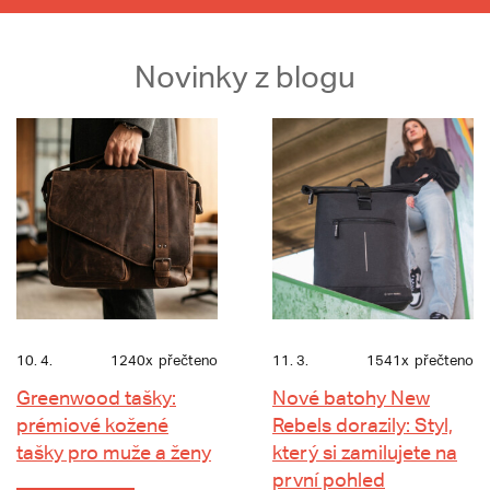
Novinky z blogu
10. 4.
1240x
přečteno
11. 3.
1541x
přečteno
Greenwood tašky:
Nové batohy New
prémiové kožené
Rebels dorazily: Styl,
tašky pro muže a ženy
který si zamilujete na
první pohled