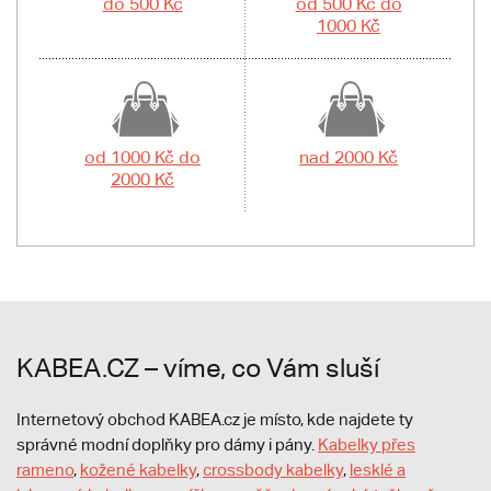
do 500 Kč
od 500 Kč do
1000 Kč
od 1000 Kč do
nad 2000 Kč
2000 Kč
KABEA.CZ – víme, co Vám sluší
Internetový obchod KABEA.cz je místo, kde najdete ty
správné modní doplňky pro dámy i pány.
Kabelky přes
rameno
,
kožené kabelky
,
crossbody kabelky
,
lesklé a