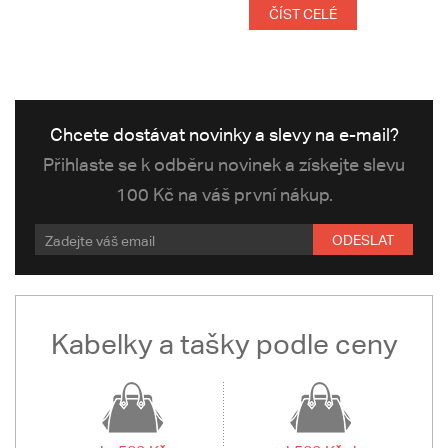
ČÍST CELÉ
Chcete dostávat novinky a slevy na e-mail?
Přihlaste se k odběru novinek a získejte slevu
100 Kč na váš první nákup.
ODESLAT
Kabelky a tašky podle ceny