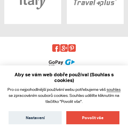
Aby se vám web dobře používal (Souhlas s
cookies)
© 2013 - 2026 kabea.cz
Pro co nejpohodlnější používání webu potřebujeme váš
souhlas
Obchodní podmínky
se zpracováním souborů cookies. Souhlas udělíte kliknutím na
tlačítko "Povolit vše".
Ochrana osobních údajů
Cookies
Nastavení
Povolit vše