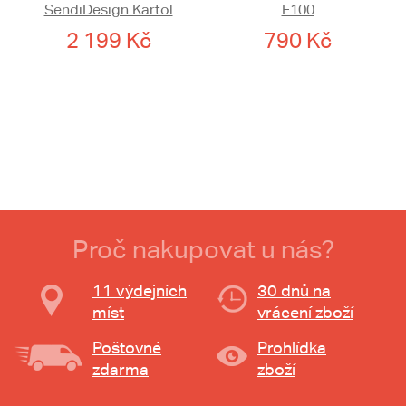
SendiDesign Kartol
F100
2 199 Kč
790 Kč
Proč nakupovat u nás?
11 výdejních
30 dnů na
míst
vrácení zboží
Poštovné
Prohlídka
zdarma
zboží