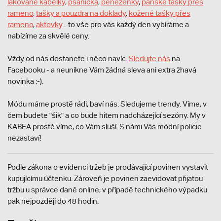
lakované kabelky
,
psaníčka
,
peněženky
,
pánské tašky přes
rameno
,
tašky a pouzdra na doklady
,
kožené tašky přes
rameno
,
aktovky
... to vše pro vás každý den vybíráme a
nabízíme za skvělé ceny.
Vždy od nás dostanete i něco navíc.
S
ledujte nás
na
Facebooku - a neunikne Vám žádná sleva ani extra žhavá
novinka ;-).
Módu máme prostě rádi, baví nás. Sledujeme trendy. Víme, v
čem budete "šik" a co bude hitem nadcházející sezóny. My v
KABEA prostě víme, co Vám sluší. S námi Vás módní policie
nezastaví!
Podle zákona o evidenci tržeb je prodávající povinen vystavit
kupujícímu účtenku. Zároveň je povinen zaevidovat přijatou
tržbu u správce daně online; v případě technického výpadku
pak nejpozději do 48 hodin.