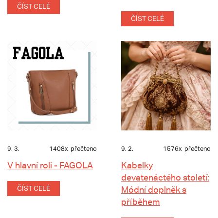
ČÍST CELÉ
ČÍST CELÉ
9. 3.
1408x
přečteno
9. 2.
1576x
přečteno
V hlavní roli - FAGOLA
Kabelky
devatenáctého století:
ČÍST CELÉ
Módní doplněk s
příběhem