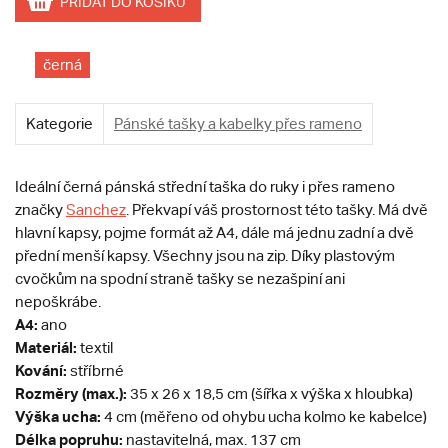
PŘIDAT DO KOŠÍKU
černá
Kategorie
Pánské tašky a kabelky přes rameno
Ideální černá pánská střední taška do ruky i přes rameno
značky
Sanchez
. Překvapí váš prostornost této tašky. Má dvě
hlavní kapsy, pojme formát až A4, dále má jednu zadní a dvě
přední menší kapsy. Všechny jsou na zip. Díky plastovým
cvočkům na spodní straně tašky se nezašpiní ani
nepoškrábe.
A4:
ano
Materiál:
textil
Kování:
stříbrné
Rozměry (max.):
35 x 26 x 18,5 cm (šířka x výška x hloubka)
Výška ucha:
4 cm (měřeno od ohybu ucha kolmo ke kabelce)
Délka popruhu:
nastavitelná, max. 137 cm