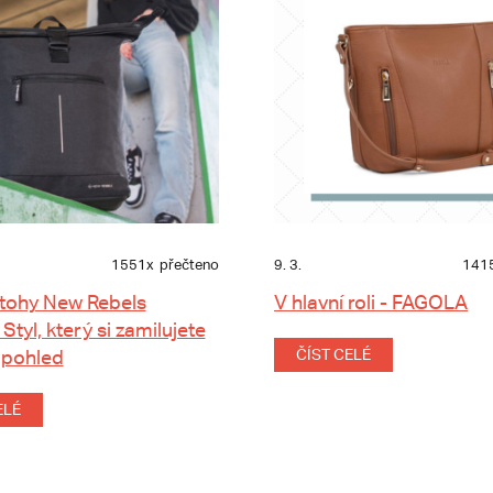
1551x
přečteno
9. 3.
141
tohy New Rebels
V hlavní roli - FAGOLA
 Styl, který si zamilujete
 pohled
ČÍST CELÉ
ELÉ