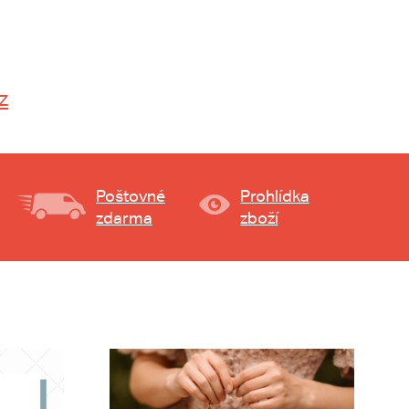
z
Poštovné
Prohlídka
zdarma
zboží