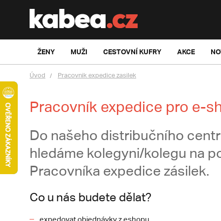
ŽENY
MUŽI
CESTOVNÍ KUFRY
AKCE
NO
Úvod
Pracovnik expedice zasilek
Pracovník expedice pro e-s
Do našeho distribučního centr
hledáme kolegyni/kolegu na po
Pracovníka expedice zásilek.
Co u nás budete dělat?
expedovat objednávky z eshopu