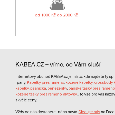
od 1000 Kč do 2000 Kč
KABEA.CZ – víme, co Vám sluší
Internetový obchod KABEA.cz je místo, kde najdete ty s
i pány.
Kabelky přes rameno
,
kožené kabelky
,
crossbody 
kabelky
,
psaníčka
,
peněženky
,
pánské tašky přes rameno
kožené tašky přes rameno
,
aktovky
... to vše pro vás kaž
skvělé ceny.
Vždy od nás dostanete i něco navíc.
S
ledujte nás
na Face