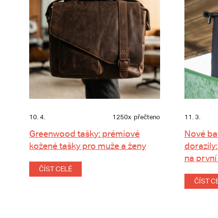
10. 4.
1250x
přečteno
11. 3.
Greenwood tašky: prémiové
Nové ba
kožené tašky pro muže a ženy
dorazily:
na první
ČÍST CELÉ
ČÍST C