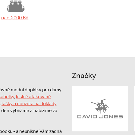
nad 2000 Kč
Značky
právné modní doplňky pro dámy
kabelky
,
lesklé a lakované
,
tašky a pouzdra na doklady
,
dý den vybíráme a nabízíme za
booku - a neunikne Vám žádná