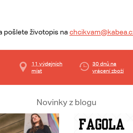
a pošlete životopis na
chcikvam@kabea.c
11 výdejních
30 dnů na
míst
vrácení zboží
Novinky z blogu