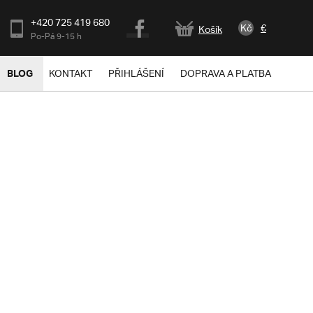
+420 725 419 680
Kč
€
Košík
Po-Pá 9-15 h
BLOG
KONTAKT
PŘIHLÁŠENÍ
DOPRAVA A PLATBA