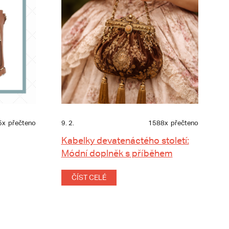
5x
přečteno
9. 2.
1588x
přečteno
Kabelky devatenáctého století:
Módní doplněk s příběhem
ČÍST CELÉ