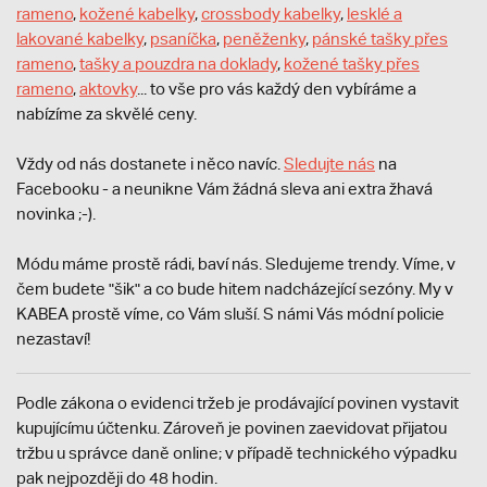
rameno
,
kožené kabelky
,
crossbody kabelky
,
lesklé a
lakované kabelky
,
psaníčka
,
peněženky
,
pánské tašky přes
rameno
,
tašky a pouzdra na doklady
,
kožené tašky přes
rameno
,
aktovky
... to vše pro vás každý den vybíráme a
nabízíme za skvělé ceny.
Vždy od nás dostanete i něco navíc.
S
ledujte nás
na
Facebooku - a neunikne Vám žádná sleva ani extra žhavá
novinka ;-).
Módu máme prostě rádi, baví nás. Sledujeme trendy. Víme, v
čem budete "šik" a co bude hitem nadcházející sezóny. My v
KABEA prostě víme, co Vám sluší. S námi Vás módní policie
nezastaví!
Podle zákona o evidenci tržeb je prodávající povinen vystavit
kupujícímu účtenku. Zároveň je povinen zaevidovat přijatou
tržbu u správce daně online; v případě technického výpadku
pak nejpozději do 48 hodin.