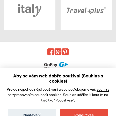
Aby se vám web dobře používal (Souhlas s
cookies)
© 2013 - 2026 kabea.cz
Pro co nejpohodlnější používání webu potřebujeme váš
souhlas
Obchodní podmínky
se zpracováním souborů cookies. Souhlas udělíte kliknutím na
tlačítko "Povolit vše".
Ochrana osobních údajů
Cookies
Nastavení
Povolit vše