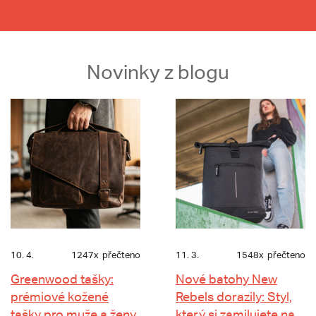
Novinky z blogu
10. 4.
1247x
přečteno
11. 3.
1548x
přečteno
Greenwood tašky:
Nové batohy New
prémiové kožené
Rebels dorazily: Styl,
tašky pro muže a ženy
který si zamilujete na