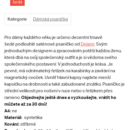
šedá
Kategorie
Dámská psaníčka
Pro dámy každého věku je určeno decentní tmavě
šedé podlouhlé saténové psaníčko od
Delami
. Svým
jednoduchým designem a zpracováním potěší každou ženu,
která dbá na svůj společenský outfit a je si vědoma svého
společenského postavení. V jednoduchosti je krása. Je
pevné, má odnímatelný řetízek na karabinky a zavírání na
magnetický cvoček. Uvnitř hlavní kapsy najdete menší
kapsičku na drobnosti a také zabudované zrcátko. Psaníčko je
střední velikosti pro nošení v ruce nebo s řetízkem přes
Objednej
te ještě dnes a vyzkoušejte, vrátit ho
rameno.
můžete až za 30 dnů!
A4:
ne
Materiál:
syntetika
Kování:
stříbrné