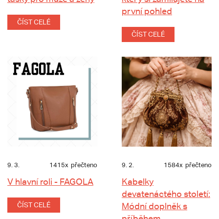
první pohled
ČÍST CELÉ
ČÍST CELÉ
9. 3.
1415x
přečteno
9. 2.
1584x
přečteno
V hlavní roli - FAGOLA
Kabelky
devatenáctého století:
ČÍST CELÉ
Módní doplněk s
příběhem