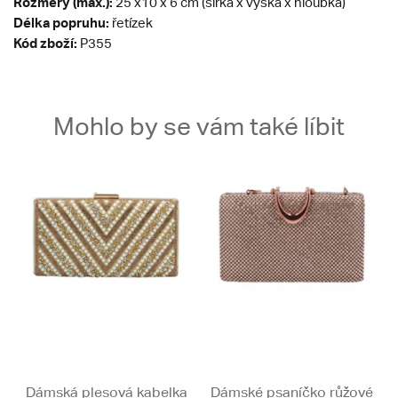
Rozměry (max.):
25 x10 x 6 cm (šířka x výška x hloubka)
Délka popruhu:
řetízek
Kód zboží:
P355
Mohlo by se vám také líbit
Dámská plesová kabelka
Dámské psaníčko růžové