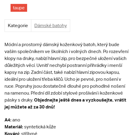
taupe
Kategorie
Dámské batohy
Módní a prostorný dámský koženkový batoh, který bude
vaším společníkem ve školních i volných dnech. Po rozevření
klopy na druky, nabízí hlavní zip, pro bezpečné uložení vašich
důležitých věcí. Uvnitř nechybí postranní přihrádky i menší
kapsy na zip. Zadní část, také nabízí hlavní zipovou kapsu,
ideální pro uložení třeba klíčů. Ucho je pevné, pro nošení v
ruce. Popruhy jsou dostatečně dlouhé pro pohodlné nošení
na ramenou. Přední díl zdobí stylové prošívání i koženkové
Objednejte ještě dnes a vyzkoušejte, vrátit
pásky s druky.
jej můžete až za 30 dnů!
A4:
ano
Materiál:
syntetická kůže
Kování:
stříbrné