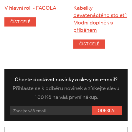
V hlavní roli - FAGOLA
Kabelky
devatenáctého století:
ČÍST CELÉ
Módní doplněk s
příběhem
ČÍST CELÉ
Chcete dostávat novinky a slevy na e-mail?
Přihlaste se k odběru novinek a získejte slevu
100 Kč na váš první nákup.
ODESLAT