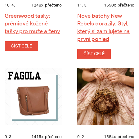
10. 4.
1248x
přečteno
11. 3.
1550x
přečteno
Greenwood tašky:
Nové batohy New
prémiové kožené
Rebels dorazily: Styl,
tašky pro muže a ženy
který si zamilujete na
první pohled
ČÍST CELÉ
ČÍST CELÉ
9. 3.
1415x
přečteno
9. 2.
1584x
přečteno