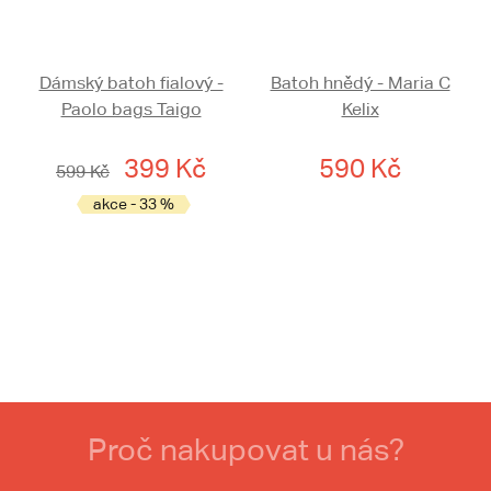
Dámský batoh fialový -
Batoh hnědý - Maria C
Paolo bags Taigo
Kelix
399 Kč
590 Kč
599 Kč
akce - 33 %
Proč nakupovat u nás?