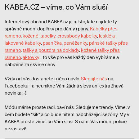
KABEA.CZ – víme, co Vám sluší
Internetový obchod KABEA.cz je místo, kde najdete ty
správné modní doplňky pro dámy i pány.
Kabelky přes
rameno
,
kožené kabelky
,
crossbody kabelky
,
lesklé a
lakované kabelky
,
psaníčka
,
peněženky
,
pánské tašky přes
rameno
,
tašky a pouzdra na doklady
,
kožené tašky přes
rameno
,
aktovky
... to vše pro vás každý den vybíráme a
nabízíme za skvělé ceny.
Vždy od nás dostanete i něco navíc.
S
ledujte nás
na
Facebooku - a neunikne Vám žádná sleva ani extra žhavá
novinka ;-).
Módu máme prostě rádi, baví nás. Sledujeme trendy. Víme, v
čem budete "šik" a co bude hitem nadcházející sezóny. My v
KABEA prostě víme, co Vám sluší. S námi Vás módní policie
nezastaví!