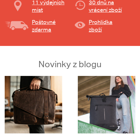
11 výdejních
30 dnů na
míst
vrácení zboží
Poštovné
Prohlídka
zdarma
zboží
Novinky z blogu