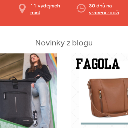
11 výdejních
30 dnů na
míst
vrácení zboží
Novinky z blogu