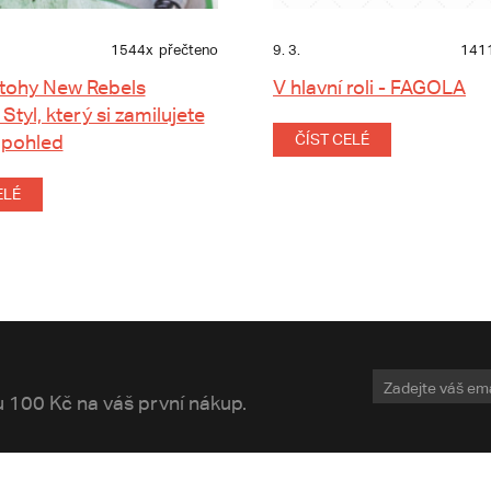
1544x
přečteno
9. 3.
141
tohy New Rebels
V hlavní roli - FAGOLA
 Styl, který si zamilujete
 pohled
ČÍST CELÉ
ELÉ
vu 100 Kč na váš první nákup.