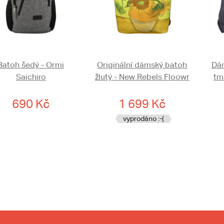
Batoh šedý - Ormi
Originální dámský batoh
Dám
Saichiro
žlutý - New Rebels Floowr
tm
690 Kč
1 699 Kč
vyprodáno :-(