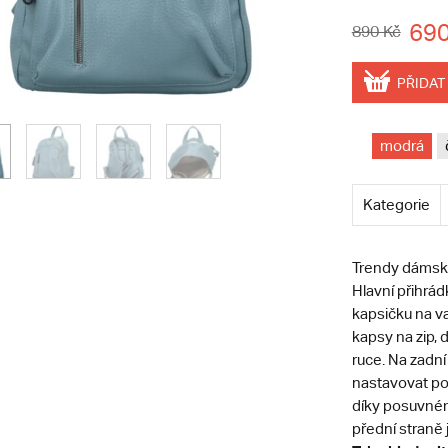
690
890 Kč
PŘIDAT
modrá
Kategorie
Trendy dámský
Hlavní přihrád
kapsičku na va
kapsy na zip, 
ruce. Na zadní
nastavovat po
díky posuvném
přední straně 