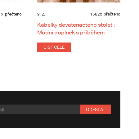
1x
přečteno
9. 2.
1582x
přečteno
Kabelky devatenáctého století:
Módní doplněk s příběhem
ČÍST CELÉ
ODESLAT