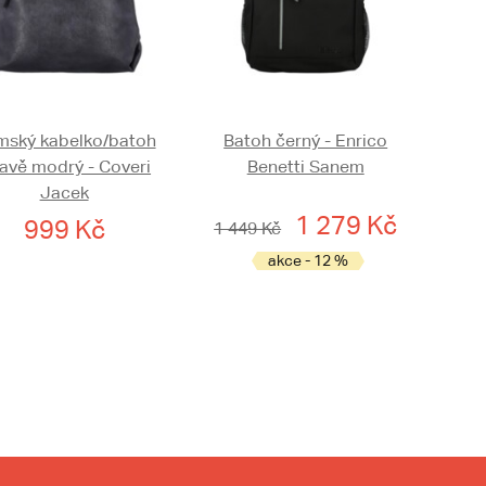
ský kabelko/batoh
Batoh černý - Enrico
avě modrý - Coveri
Benetti Sanem
Jacek
1 279 Kč
999 Kč
1 449 Kč
akce - 12 %