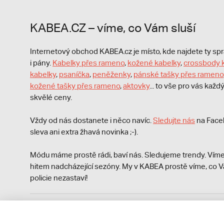
KABEA.CZ – víme, co Vám sluší
Internetový obchod KABEA.cz je místo, kde najdete ty s
i pány.
Kabelky přes rameno
,
kožené kabelky
,
crossbody 
kabelky
,
psaníčka
,
peněženky
,
pánské tašky přes rameno
kožené tašky přes rameno
,
aktovky
... to vše pro vás kaž
skvělé ceny.
Vždy od nás dostanete i něco navíc.
S
ledujte nás
na Face
sleva ani extra žhavá novinka ;-).
Módu máme prostě rádi, baví nás. Sledujeme trendy. Víme
hitem nadcházející sezóny. My v KABEA prostě víme, co V
policie nezastaví!
Podle zákona o evidenci tržeb je prodávající povinen vyst
Zároveň je povinen zaevidovat přijatou tržbu u správce da