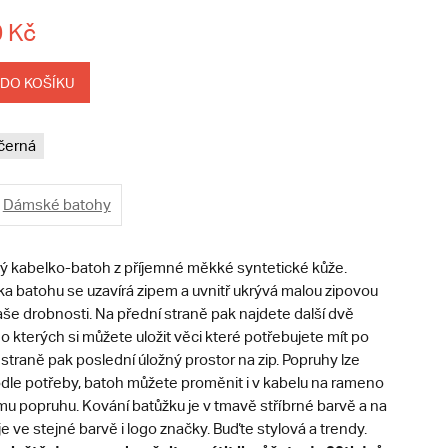
 Kč
 DO KOŠÍKU
černá
Dámské batohy
 kabelko-batoh z příjemné měkké syntetické kůže.
ka batohu se uzavírá zipem a uvnitř ukrývá malou zipovou
še drobnosti. Na přední straně pak najdete další dvě
do kterých si můžete uložit věci které potřebujete mít po
 straně pak poslední úložný prostor na zip. Popruhy lze
dle potřeby, batoh můžete proměnit i v kabelu na rameno
u popruhu. Kování batůžku je v tmavě stříbrné barvě a na
je ve stejné barvě i logo značky. Buďte stylová a trendy.