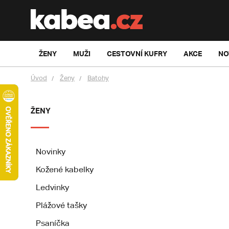
ŽENY
MUŽI
CESTOVNÍ KUFRY
AKCE
NO
Úvod
Ženy
Batohy
ŽENY
Novinky
Kožené kabelky
Ledvinky
Plážové tašky
Psaníčka