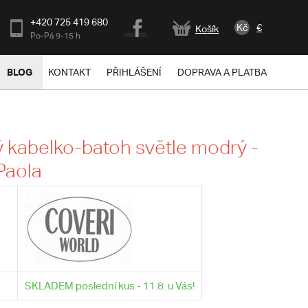
+420 725 419 680
Kč
€
Košík
Po-Pá 9-15 h
BLOG
KONTAKT
PŘIHLÁŠENÍ
DOPRAVA A PLATBA
kabelko-batoh světle modrý -
Paola
SKLADEM poslední kus - 11.8. u Vás!