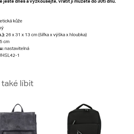
e ještě dnes a vyzkoušejte, vrátit ji můžete do 30ti dnů.
etická kůže
ný
.):
26 x 31 x 13 cm (šířka x výška x hloubka)
5 cm
u:
nastavitelná
HSL42-1
aké líbit