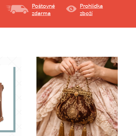
Poštovné
Prohlídka
zdarma
zboží