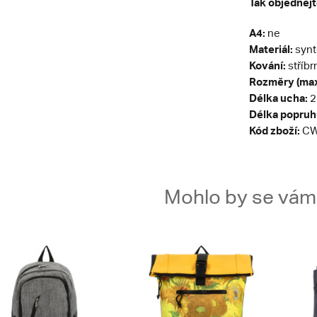
Tak objednejt
A4:
ne
Materiál:
synt
Kování:
stříbr
Rozměry (max
Délka ucha:
2
Délka popruh
Kód zboží:
CW
Mohlo by se vám t