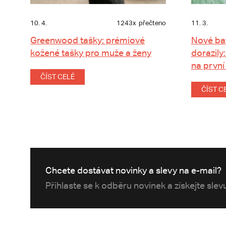
10. 4.
1243x
přečteno
11. 3.
Greenwood tašky: prémiové
Nové ba
kožené tašky pro muže a ženy
dorazily:
na první
ČÍST CELÉ
ČÍST C
Chcete dostávat novinky a slevy na e-mail?
Přihlaste se k odběru novinek a získejte sle