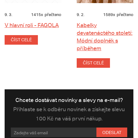
9. 3.
1415x
přečteno
9. 2.
1589x
přečteno
V hlavní roli - FAGOLA
Kabelky
devatenáctého století:
ČÍST CELÉ
Módní doplněk s
příběhem
ČÍST CELÉ
Chcete dostávat novinky a slevy na e-mail?
Přihlaste se k odběru novinek a získejte slevu
100 Kč na váš první nákup.
ODESLAT