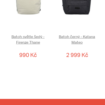
Batoh světle šedý -
Batoh černý - Katana
Firenze Thane
Mateo
990 Kč
2 999 Kč