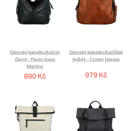
Dámský kabelko/batoh
Dámský kabelko/batůžek
černý - Paolo bags
hnědý - Coveri Hansie
Martins
979 Kč
890 Kč