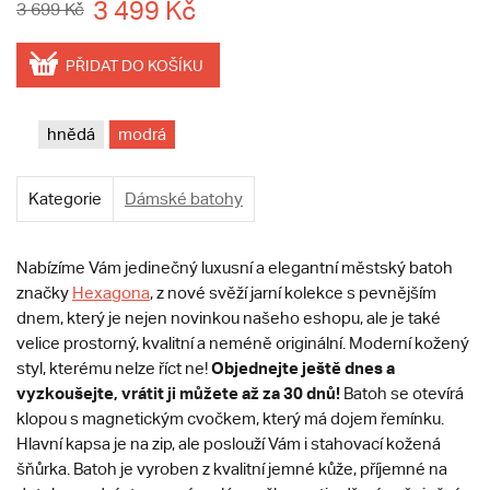
3 499 Kč
3 699 Kč
PŘIDAT DO KOŠÍKU
hnědá
modrá
Kategorie
Dámské batohy
Nabízíme Vám jedinečný luxusní a elegantní městský batoh
značky
Hexagona
, z nové svěží jarní kolekce s pevnějším
dnem, který je nejen novinkou našeho eshopu, ale je také
velice prostorný, kvalitní a neméně originální. Moderní kožený
Objednejte ještě dnes a
styl, kterému nelze říct ne!
vyzkoušejte, vrátit ji můžete až za 30 dnů!
Batoh se otevírá
klopou s magnetickým cvočkem, který má dojem řemínku.
Hlavní kapsa je na zip, ale poslouží Vám i stahovací kožená
šňůrka. Batoh je vyroben z kvalitní jemné kůže, příjemné na