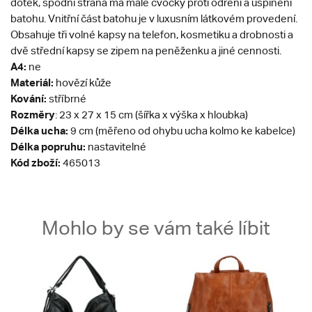
dotek, spodní strana má malé cvočky proti odření a ušpinění
batohu. Vnitřní část batohu je v luxusním látkovém provedení.
Obsahuje tři volné kapsy na telefon, kosmetiku a drobnosti a
dvě střední kapsy se zipem na peněženku a jiné cennosti.
A4:
ne
Materiál:
hovězí kůže
Kování:
stříbrné
Rozměry
: 23 x 27 x 15 cm (šířka x výška x hloubka)
Délka ucha:
9 cm (měřeno od ohybu ucha kolmo ke kabelce)
Délka popruhu:
nastavitelné
Kód zboží:
465013
Mohlo by se vám také líbit