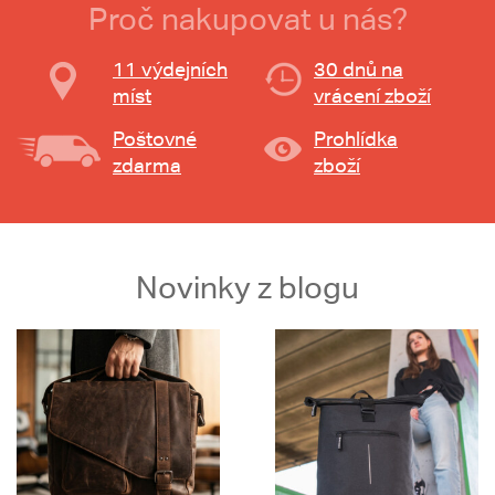
Proč nakupovat u nás?
11 výdejních
30 dnů na
míst
vrácení zboží
Poštovné
Prohlídka
zdarma
zboží
Novinky z blogu