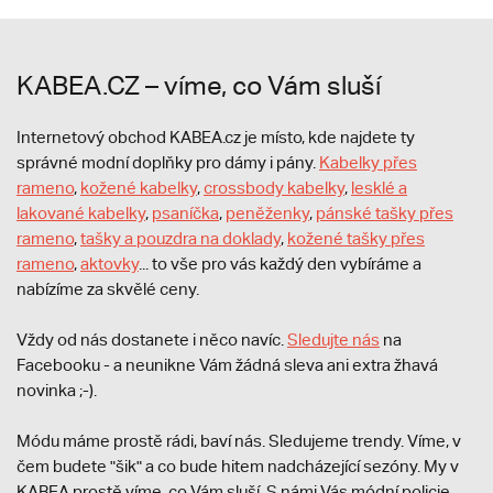
KABEA.CZ – víme, co Vám sluší
Internetový obchod KABEA.cz je místo, kde najdete ty
správné modní doplňky pro dámy i pány.
Kabelky přes
rameno
,
kožené kabelky
,
crossbody kabelky
,
lesklé a
lakované kabelky
,
psaníčka
,
peněženky
,
pánské tašky přes
rameno
,
tašky a pouzdra na doklady
,
kožené tašky přes
rameno
,
aktovky
... to vše pro vás každý den vybíráme a
nabízíme za skvělé ceny.
Vždy od nás dostanete i něco navíc.
S
ledujte nás
na
Facebooku - a neunikne Vám žádná sleva ani extra žhavá
novinka ;-).
Módu máme prostě rádi, baví nás. Sledujeme trendy. Víme, v
čem budete "šik" a co bude hitem nadcházející sezóny. My v
KABEA prostě víme, co Vám sluší. S námi Vás módní policie