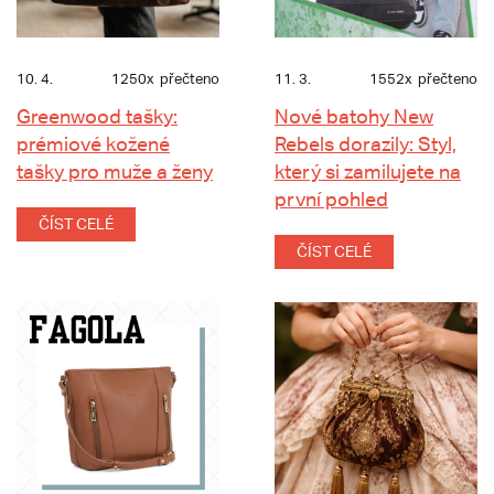
10. 4.
1250x
přečteno
11. 3.
1552x
přečteno
Greenwood tašky:
Nové batohy New
prémiové kožené
Rebels dorazily: Styl,
tašky pro muže a ženy
který si zamilujete na
první pohled
ČÍST CELÉ
ČÍST CELÉ