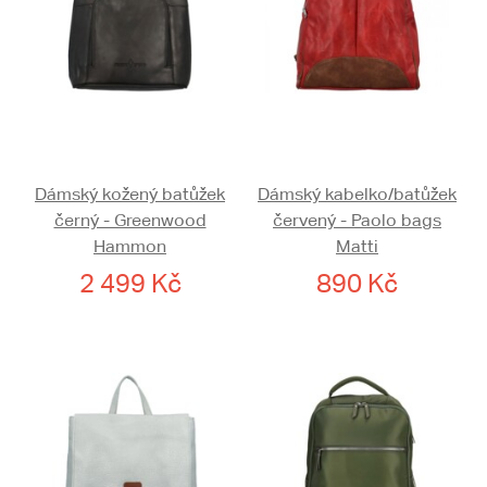
Dámský kožený batůžek
Dámský kabelko/batůžek
černý - Greenwood
červený - Paolo bags
Hammon
Matti
2 499 Kč
890 Kč