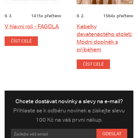
9. 3.
1415x
přečteno
9. 2.
1584x
přečteno
V hlavní roli - FAGOLA
Kabelky
devatenáctého století:
ČÍST CELÉ
Módní doplněk s
příběhem
ČÍST CELÉ
Chcete dostávat novinky a slevy na e-mail?
Přihlaste se k odběru novinek a získejte slevu
100 Kč na váš první nákup.
ODESLAT