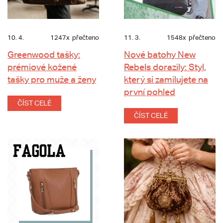
10. 4.
1247x
přečteno
11. 3.
1548x
přečteno
Greenwood tašky:
Nové batohy New
prémiové kožené
Rebels dorazily: Styl,
tašky pro muže a ženy
který si zamilujete na
první pohled
ČÍST CELÉ
ČÍST CELÉ