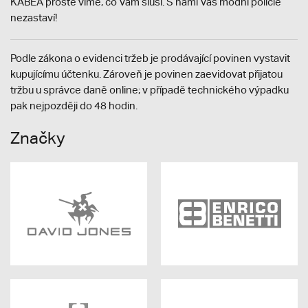
KABEA prostě víme, co Vám sluší. S námi Vás módní policie
nezastaví!
Podle zákona o evidenci tržeb je prodávající povinen vystavit
kupujícímu účtenku. Zároveň je povinen zaevidovat přijatou
tržbu u správce daně online; v případě technického výpadku
pak nejpozději do 48 hodin.
Značky