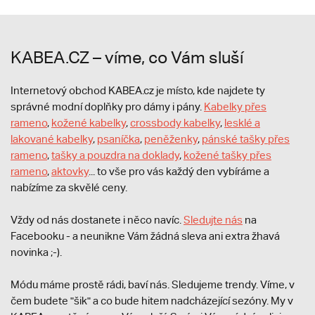
KABEA.CZ – víme, co Vám sluší
Internetový obchod KABEA.cz je místo, kde najdete ty
správné modní doplňky pro dámy i pány.
Kabelky přes
rameno
,
kožené kabelky
,
crossbody kabelky
,
lesklé a
lakované kabelky
,
psaníčka
,
peněženky
,
pánské tašky přes
rameno
,
tašky a pouzdra na doklady
,
kožené tašky přes
rameno
,
aktovky
... to vše pro vás každý den vybíráme a
nabízíme za skvělé ceny.
Vždy od nás dostanete i něco navíc.
S
ledujte nás
na
Facebooku - a neunikne Vám žádná sleva ani extra žhavá
novinka ;-).
Módu máme prostě rádi, baví nás. Sledujeme trendy. Víme, v
čem budete "šik" a co bude hitem nadcházející sezóny. My v