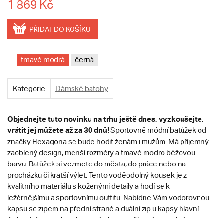
1 869 Kč
PŘIDAT DO KOŠÍKU
tmavě modrá
černá
Kategorie
Dámské batohy
Objednejte tuto novinku na trhu ještě dnes, vyzkoušejte,
vrátit jej můžete až za 30 dnů!
Sportovně módní batůžek od
značky Hexagona se bude hodit ženám i mužům. Má příjemný
zaoblený design, menší rozměry a tmavě modro béžovou
barvu. Batůžek si vezmete do města, do práce nebo na
procházku či kratší výlet. Tento voděodolný kousek je z
kvalitního materiálu s koženými detaily a hodí se k
ležérnějšímu a sportovnímu outfitu. Nabídne Vám vodorovnou
kapsu se zipem na přední straně a duální zip u kapsy hlavní.