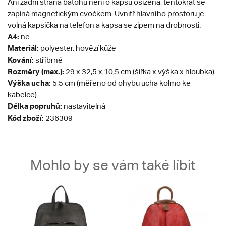
Ani zadní strana batohu není o kapsu ošizená, tentokrát se
zapíná magnetickým cvočkem. Uvnitř hlavního prostoru je
volná kapsička na telefon a kapsa se zipem na drobnosti.
A4:
ne
Materiál:
polyester, hovězí kůže
Kování:
stříbrné
Rozměry (max.):
29 x 32,5 x 10,5 cm (šířka x výška x hloubka)
Výška ucha:
5,5 cm (měřeno od ohybu ucha kolmo ke
kabelce)
Délka popruhů:
nastavitelná
Kód zboží:
236309
Mohlo by se vám také líbit