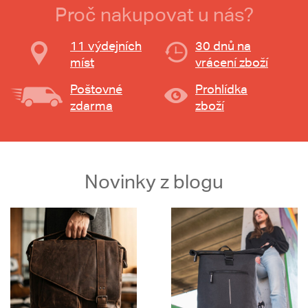
Proč nakupovat u nás?
11 výdejních
30 dnů na
míst
vrácení zboží
Poštovné
Prohlídka
zdarma
zboží
Novinky z blogu