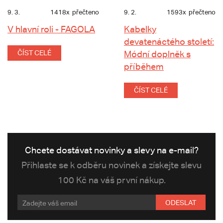
9. 3.
1418x
přečteno
9. 2.
1593x
přečteno
V hlavní roli - FAGOLA
Kabelky
devatenáctého století:
ČÍST CELÉ
Módní doplněk s
příběhem
ČÍST CELÉ
Chcete dostávat novinky a slevy na e-mail?
Přihlaste se k odběru novinek a získejte slevu
100 Kč na váš první nákup.
ODESLAT