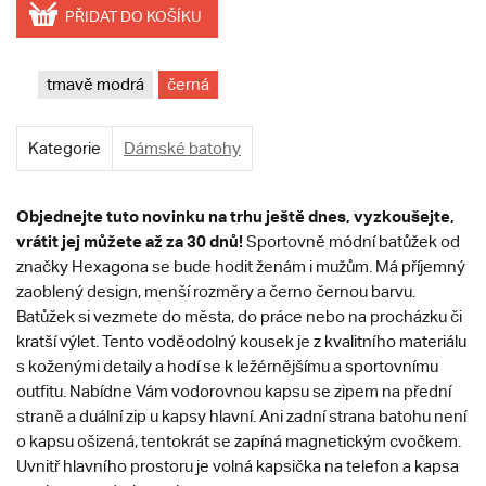
PŘIDAT DO KOŠÍKU
tmavě modrá
černá
Kategorie
Dámské batohy
Objednejte tuto novinku na trhu ještě dnes, vyzkoušejte,
vrátit jej můžete až za 30 dnů!
Sportovně módní batůžek od
značky Hexagona se bude hodit ženám i mužům. Má příjemný
zaoblený design, menší rozměry a černo černou barvu.
Batůžek si vezmete do města, do práce nebo na procházku či
kratší výlet. Tento voděodolný kousek je z kvalitního materiálu
s koženými detaily a hodí se k ležérnějšímu a sportovnímu
outfitu. Nabídne Vám vodorovnou kapsu se zipem na přední
straně a duální zip u kapsy hlavní. Ani zadní strana batohu není
o kapsu ošizená, tentokrát se zapíná magnetickým cvočkem.
Uvnitř hlavního prostoru je volná kapsička na telefon a kapsa