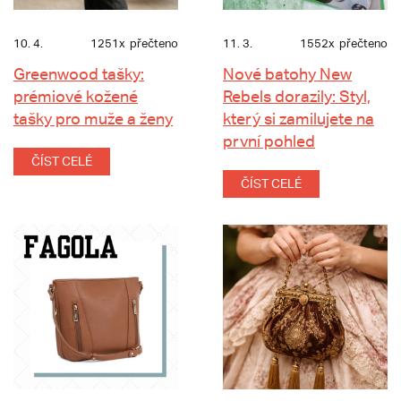
10. 4.
1251x
přečteno
11. 3.
1552x
přečteno
Greenwood tašky:
Nové batohy New
prémiové kožené
Rebels dorazily: Styl,
tašky pro muže a ženy
který si zamilujete na
první pohled
ČÍST CELÉ
ČÍST CELÉ