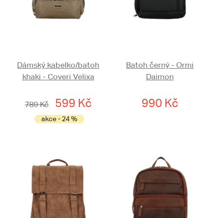
Dámský kabelko/batoh
Batoh černý - Ormi
khaki - Coveri Velixa
Daimon
599 Kč
990 Kč
789 Kč
akce - 24 %