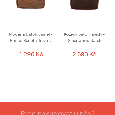
Moderní batoh camel -
Kožený batoh hnědý -
Enrico Benetti Trevorz
Greenwood Narek
1 290 Kč
2 690 Kč
Proč nakupovat u nás?