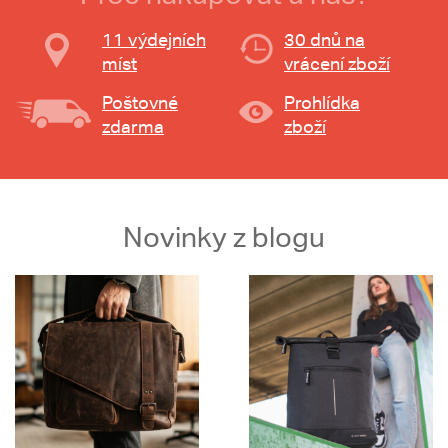
11 výdejních
30 dnů na
míst
vrácení zboží
Poštovné
Prohlídka
zdarma
zboží
Novinky z blogu