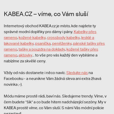
KABEA.CZ – víme, co Vám sluší
Internetový obchod KABEA.cz je místo, kde najdete ty
správné modní doplňky pro dámy i pány.
Kabelky přes
rameno
,
kožené kabelky
,
crossbody kabelky
,
lesklé a
lakované kabelky
,
psaníčka
,
peněženky
,
pánské tašky přes
rameno
,
tašky a pouzdra na doklady
,
kožené tašky přes
rameno
,
aktovky
... to vše pro vás každý den vybíráme a
nabízíme za skvělé ceny.
Vždy od nás dostanete i něco navíc.
S
ledujte nás
na
Facebooku - a neunikne Vám žádná sleva ani extra žhavá
novinka ;-).
Módu máme prostě rádi, baví nás. Sledujeme trendy. Víme, v
čem budete "šik" a co bude hitem nadcházející sezóny. My v
KABEA prostě víme, co Vám sluší. S námi Vás módní policie
nezastaví!