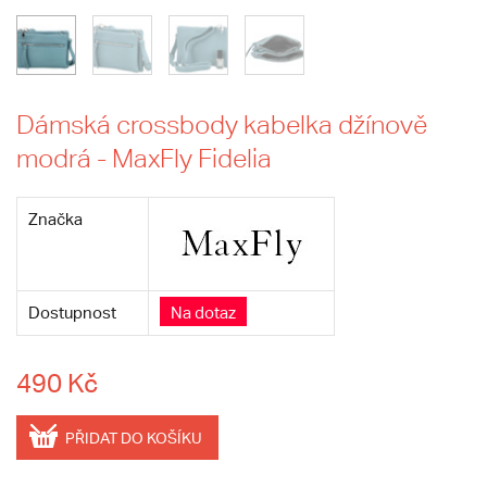
Dámská crossbody kabelka džínově
modrá - MaxFly Fidelia
Značka
Dostupnost
Na dotaz
490 Kč
PŘIDAT DO KOŠÍKU