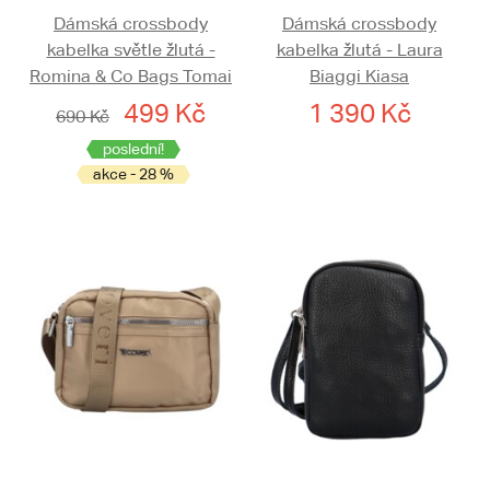
Dámská crossbody
Dámská crossbody
kabelka světle žlutá -
kabelka žlutá - Laura
Romina & Co Bags Tomai
Biaggi Kiasa
499 Kč
1 390 Kč
690 Kč
poslední!
akce - 28 %