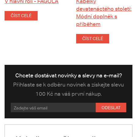
V hlavní roli - FAGOLA
Kabelky
devatenáctého století:
ČÍST CELÉ
Módní doplněk s
příběhem
ČÍST CELÉ
Chcete dostávat novinky a slevy na e-mail?
Přihlaste se k odběru novinek a získejte slevu
100 Kč na váš první nákup.
ODESLAT