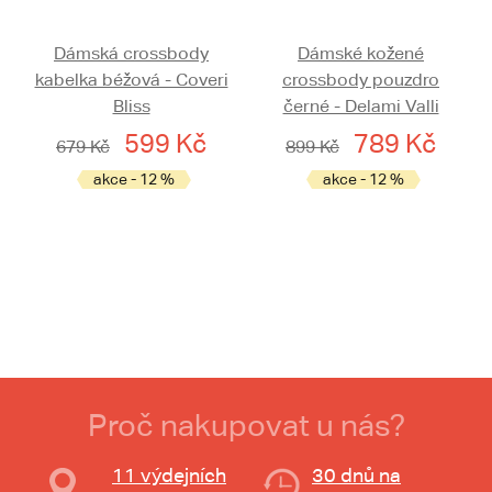
Dámská crossbody
Dámské kožené
kabelka béžová - Coveri
crossbody pouzdro
Bliss
černé - Delami Valli
599 Kč
789 Kč
679 Kč
899 Kč
akce - 12 %
akce - 12 %
Proč nakupovat u nás?
11 výdejních
30 dnů na