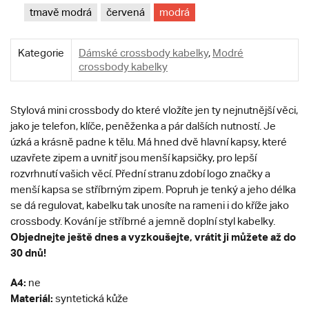
tmavě modrá
červená
modrá
Kategorie
Dámské crossbody kabelky
,
Modré
crossbody kabelky
Stylová mini crossbody do které vložíte jen ty nejnutnější věci,
jako je telefon, klíče, peněženka a pár dalších nutností. Je
úzká a krásně padne k tělu. Má hned dvě hlavní kapsy, které
uzavřete zipem a uvnitř jsou menší kapsičky, pro lepší
rozvrhnutí vašich věcí. Přední stranu zdobí logo značky a
menší kapsa se stříbrným zipem. Popruh je tenký a jeho délka
se dá regulovat, kabelku tak unosíte na rameni i do kříže jako
crossbody. Kování je stříbrné a jemně doplní styl kabelky.
Objednejte ještě dnes a vyzkoušejte, vrátit ji můžete až do
30 dnů!
A4:
ne
Materiál:
syntetická kůže