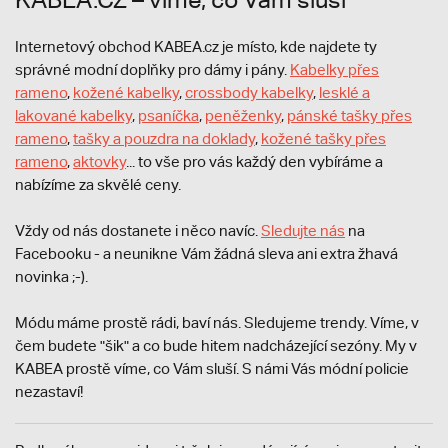
Internetový obchod KABEA.cz je místo, kde najdete ty
správné modní doplňky pro dámy i pány.
Kabelky přes
rameno
,
kožené kabelky
,
crossbody kabelky
,
lesklé a
lakované kabelky
,
psaníčka
,
peněženky
,
pánské tašky přes
rameno
,
tašky a pouzdra na doklady
,
kožené tašky přes
rameno
,
aktovky
... to vše pro vás každý den vybíráme a
nabízíme za skvělé ceny.
Vždy od nás dostanete i něco navíc.
S
ledujte nás
na
Facebooku - a neunikne Vám žádná sleva ani extra žhavá
novinka ;-).
Módu máme prostě rádi, baví nás. Sledujeme trendy. Víme, v
čem budete "šik" a co bude hitem nadcházející sezóny. My v
KABEA prostě víme, co Vám sluší. S námi Vás módní policie
nezastaví!