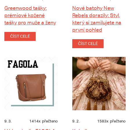
Greenwood tašky:
Nové batohy New
prémiové kožené
Rebels dorazily: Styl,
tašky pro muže a ženy
který si zamilujete na
první pohled
ČÍST CELÉ
ČÍST CELÉ
9. 3.
1414x
přečteno
9. 2.
1583x
přečteno