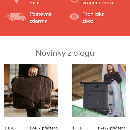
míst
vrácení zboží
Poštovné
Prohlídka
zdarma
zboží
Novinky z blogu
10. 4.
1246x
přečteno
11. 3.
1547x
přečteno