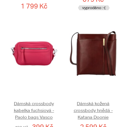
1 799 Kč
vyprodáno :-(
Dámská crossbody
Dámská kožená
kabelka fuchsiová -
crossbody hnědá -
Paolo bags Vasco
Katana Doonie
399 Kč
2 599 Kč