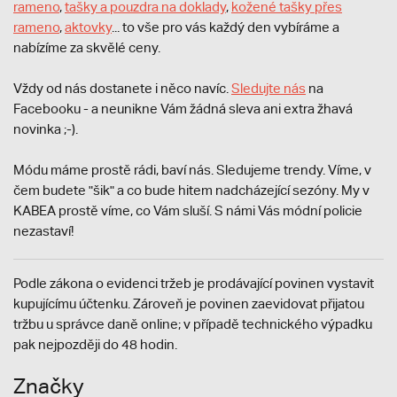
rameno
,
tašky a pouzdra na doklady
,
kožené tašky přes
rameno
,
aktovky
... to vše pro vás každý den vybíráme a
nabízíme za skvělé ceny.
Vždy od nás dostanete i něco navíc.
S
ledujte nás
na
Facebooku - a neunikne Vám žádná sleva ani extra žhavá
novinka ;-).
Módu máme prostě rádi, baví nás. Sledujeme trendy. Víme, v
čem budete "šik" a co bude hitem nadcházející sezóny. My v
KABEA prostě víme, co Vám sluší. S námi Vás módní policie
nezastaví!
Podle zákona o evidenci tržeb je prodávající povinen vystavit
kupujícímu účtenku. Zároveň je povinen zaevidovat přijatou
tržbu u správce daně online; v případě technického výpadku
pak nejpozději do 48 hodin.
Značky