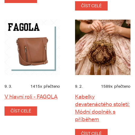
ČÍST CELÉ
9. 3.
1415x
přečteno
9. 2.
1589x
přečteno
V hlavní roli - FAGOLA
Kabelky
devatenáctého století:
ČÍST CELÉ
Módní doplněk s
příběhem
ČÍST CELÉ