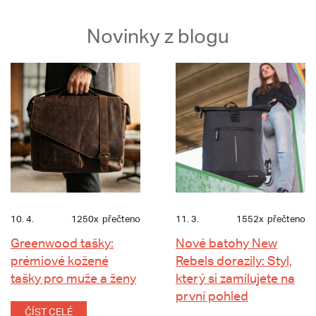
Novinky z blogu
10. 4.
1250x
přečteno
11. 3.
1552x
přečteno
Greenwood tašky:
Nové batohy New
prémiové kožené
Rebels dorazily: Styl,
tašky pro muže a ženy
který si zamilujete na
první pohled
ČÍST CELÉ