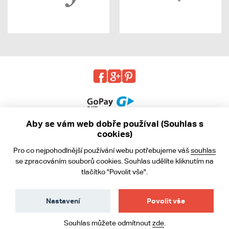
Aby se vám web dobře používal (Souhlas s
cookies)
© 2013 - 2026 kabea.cz
Pro co nejpohodlnější používání webu potřebujeme váš
souhlas
Obchodní podmínky
se zpracováním souborů cookies. Souhlas udělíte kliknutím na
tlačítko "Povolit vše".
Ochrana osobních údajů
Cookies
Nastavení
Povolit vše
Souhlas můžete odmítnout
zde
.