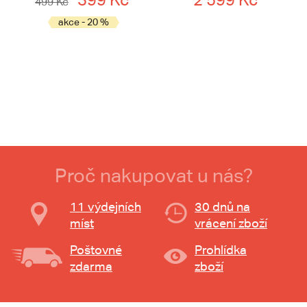
499 Kč
akce - 20 %
Proč nakupovat u nás?
11 výdejních
30 dnů na
míst
vrácení zboží
Poštovné
Prohlídka
zdarma
zboží