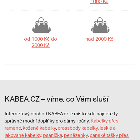
1000 Kč
od 1000 Kč do
nad 2000 Kč
2000 Kč
KABEA.CZ – víme, co Vám sluší
Internetový obchod KABEA.cz je místo, kde najdete ty
správné modní doplňky pro dámy i pány.
Kabelky přes
rameno
,
kožené kabelky
,
crossbody kabelky
,
lesklé a
lakované kabelky
,
psaníčka
,
peněženky
,
pánské tašky přes