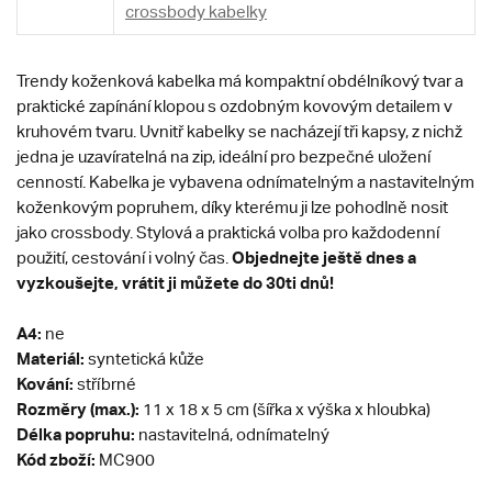
crossbody kabelky
Trendy koženková kabelka má kompaktní obdélníkový tvar a
praktické zapínání klopou s ozdobným kovovým detailem v
kruhovém tvaru. Uvnitř kabelky se nacházejí tři kapsy, z nichž
jedna je uzavíratelná na zip, ideální pro bezpečné uložení
cenností. Kabelka je vybavena odnímatelným a nastavitelným
koženkovým popruhem, díky kterému ji lze pohodlně nosit
jako crossbody. Stylová a praktická volba pro každodenní
Objednejte ještě dnes a
použití, cestování i volný čas.
vyzkoušejte, vrátit ji můžete do 30ti dnů!
A4:
ne
Materiál:
syntetická kůže
Kování:
stříbrné
Rozměry (max.):
11 x 18 x 5 cm (šířka x výška x hloubka)
Délka popruhu:
nastavitelná, odnímatelný
Kód zboží:
MC900