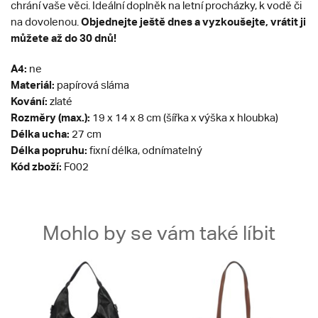
chrání vaše věci. Ideální doplněk na letní procházky, k vodě či
Objednejte ještě dnes a vyzkoušejte, vrátit ji
na dovolenou.
můžete až do 30 dnů!
A4:
ne
Materiál:
papírová sláma
Kování:
zlaté
Rozměry (max.):
19 x 14 x 8 cm (šířka x výška x hloubka)
Délka ucha:
27 cm
Délka popruhu:
fixní délka, odnímatelný
Kód zboží:
F002
Mohlo by se vám také líbit