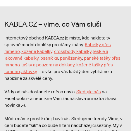
KABEA.CZ – víme, co Vám sluší
Internetový obchod KABEA.cz je místo, kde najdete ty
správné modní doplňky pro dámy i pány.
Kabelky přes
rameno
,
kožené kabelky
,
crossbody kabelky
,
lesklé a
lakované kabelky
,
psaníčka
,
peněženky
,
pánské tašky přes
rameno
,
tašky a pouzdra na doklady
,
kožené tašky přes
rameno
,
aktovky
... to vše pro vás každý den vybíráme a
nabízíme za skvělé ceny.
Vždy od nás dostanete i něco navíc.
S
ledujte nás
na
Facebooku - a neunikne Vám žádná sleva ani extra žhavá
novinka ;-).
Módu máme prostě rádi, baví nás. Sledujeme trendy. Víme, v
čem budete "šik" a co bude hitem nadcházející sezóny. My v