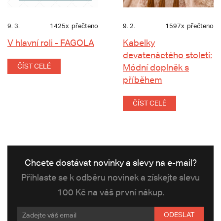
9. 3.
1425x
přečteno
9. 2.
1597x
přečteno
V hlavní roli - FAGOLA
Kabelky
devatenáctého století:
ČÍST CELÉ
Módní doplněk s
příběhem
ČÍST CELÉ
Chcete dostávat novinky a slevy na e-mail?
Přihlaste se k odběru novinek a získejte slevu
100 Kč na váš první nákup.
ODESLAT