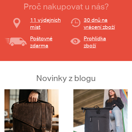
Proč nakupovat u nás?
11 výdejních
30 dnů na
míst
vrácení zboží
Poštovné
Prohlídka
zdarma
zboží
Novinky z blogu