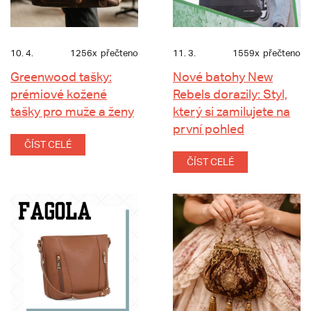
10. 4.
1256x
přečteno
11. 3.
1559x
přečteno
Greenwood tašky:
Nové batohy New
prémiové kožené
Rebels dorazily: Styl,
tašky pro muže a ženy
který si zamilujete na
první pohled
ČÍST CELÉ
ČÍST CELÉ