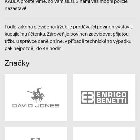
KABEA prostě víme, co Vám sluší. S námi Vás módní policie
nezastaví!
Podle zákona o evidenci tržeb je prodávající povinen vystavit
kupujícímu účtenku. Zároveň je povinen zaevidovat přijatou
tržbu u správce daně online; v případě technického výpadku
pak nejpozději do 48 hodin.
Značky