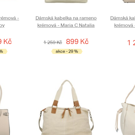
krémová -
Dámská kabelka na rameno
Dámská ka
by
krémová - Maria C Natalia
krémová 
9 Kč
899 Kč
1 
1 259 Kč
 %
akce - 29 %