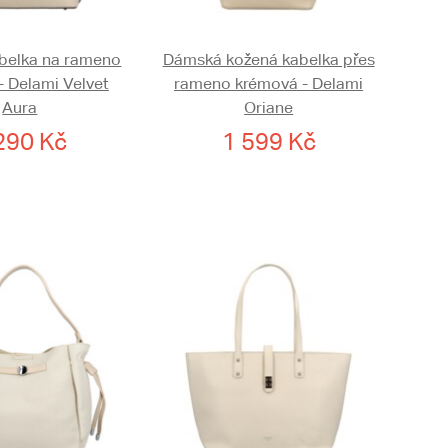
belka na rameno
Dámská kožená kabelka přes
- Delami Velvet
rameno krémová - Delami
Aura
Oriane
290 Kč
1 599 Kč