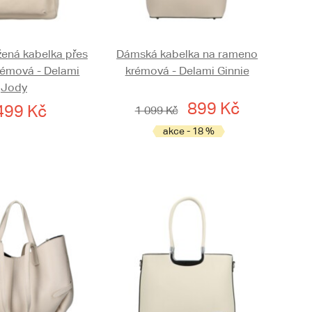
ená kabelka přes
Dámská kabelka na rameno
émová - Delami
krémová - Delami Ginnie
Jody
899 Kč
499 Kč
1 099 Kč
akce - 18 %