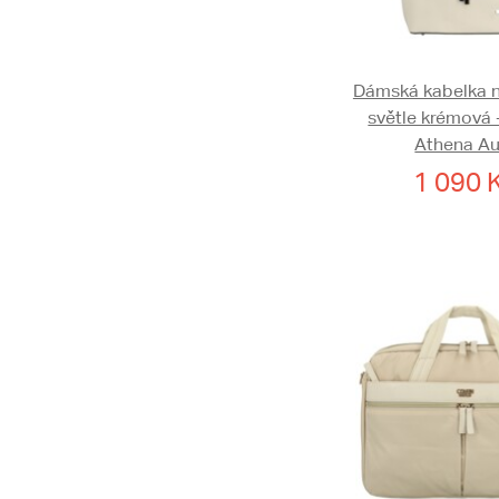
Dámská kabelka 
světle krémová 
Athena Au
1 090 