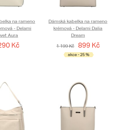
belka na rameno
Dámská kabelka na rameno
rémová - Delami
krémová - Delami Dalia
lvet Aura
Dream
290 Kč
899 Kč
1 199 Kč
akce - 25 %