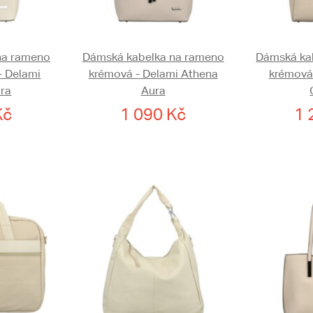
na rameno
Dámská kabelka na rameno
Dámská ka
- Delami
krémová - Delami Athena
krémová
ra
Aura
Kč
1 090 Kč
1 