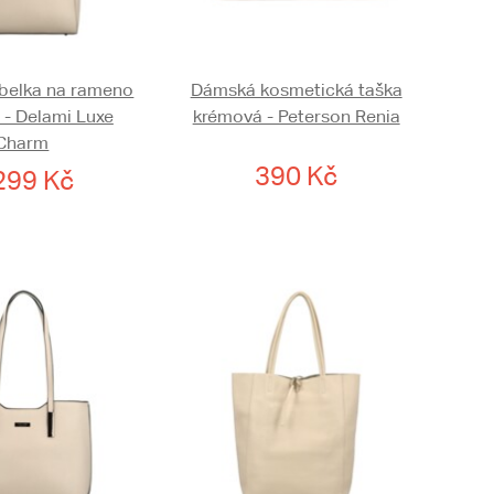
belka na rameno
Dámská kosmetická taška
 - Delami Luxe
krémová - Peterson Renia
Charm
390 Kč
299 Kč