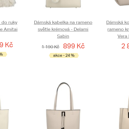
 do ruky
Dámská kabelka na rameno
Dámská ko
ze Amitai
světle krémová - Delami
rameno kr
Sabin
Vera 
9 Kč
899 Kč
2 
1 190 Kč
 %
akce - 24 %