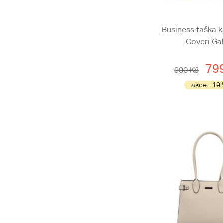
Business taška 
Coveri Ga
79
990 Kč
akce - 19