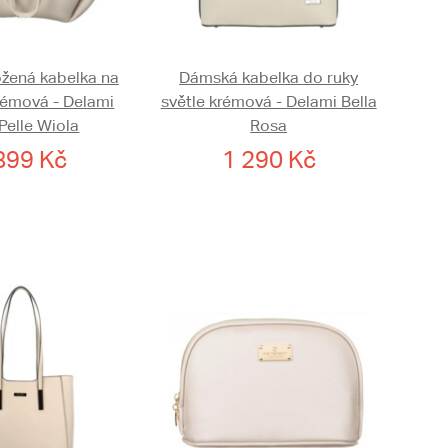
žená kabelka na
Dámská kabelka do ruky
émová - Delami
světle krémová - Delami Bella
Pelle Wiola
Rosa
899 Kč
1 290 Kč