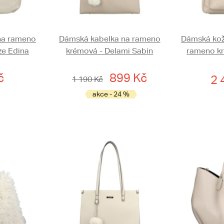
na rameno
Dámská kabelka na rameno
Dámská kož
ze Edina
krémová - Delami Sabin
rameno kr
č
899 Kč
2 
1 190 Kč
akce - 24 %