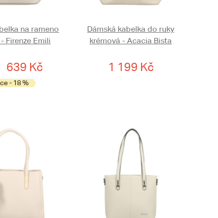
belka na rameno
Dámská kabelka do ruky
- Firenze Emili
krémová - Acacia Bista
639 Kč
1 199 Kč
č
ce - 18 %