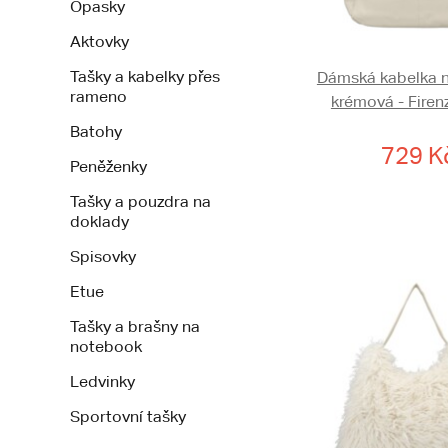
Opasky
Aktovky
Tašky a kabelky přes
Dámská kabelka 
rameno
krémová - Firen
Batohy
729 K
Peněženky
Tašky a pouzdra na
doklady
Spisovky
Etue
Tašky a brašny na
notebook
Ledvinky
Sportovní tašky