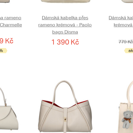
na rameno
Dámská kabelka přes
Dámská ka
 Charmelle
rameno krémová - Paolo
krémová 
bags Disma
9 Kč
1 390 Kč
779 K
 %
ak