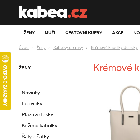
ŽENY
MUŽI
CESTOVNÍ KUFRY
AKCE
NO
Úvod
Ženy
Kabelky do ruky
Krémové kabelky do ruky
Krémové k
ŽENY
Novinky
Ledvinky
Plážové tašky
Kožené kabelky
Šály a šátky