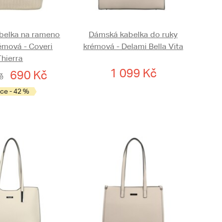
belka na rameno
Dámská kabelka do ruky
rémová - Coveri
krémová - Delami Bella Vita
Thierra
1 099 Kč
690 Kč
č
ce - 42 %