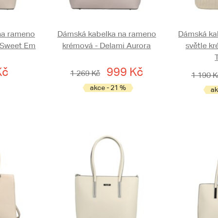
na rameno
Dámská kabelka na rameno
Dámská ka
 Sweet Em
krémová - Delami Aurora
světle k
Kč
999 Kč
1 269 Kč
1 190 K
akce - 21 %
ak