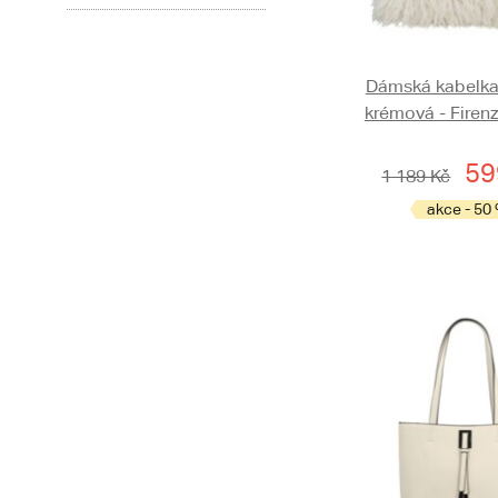
Dámská kabelka
krémová - Firen
59
1 189 Kč
akce - 50