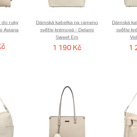
 do ruky
Dámská kabelka na rameno
Dámská ka
i Aviana
světle krémová - Delami
světle k
Sweet Em
Ve
Kč
1 190 Kč
1 