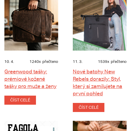
10. 4.
1240x
přečteno
11. 3.
1539x
přečteno
Greenwood tašky:
Nové batohy New
prémiové kožené
Rebels dorazily: Styl,
tašky pro muže a ženy
který si zamilujete na
první pohled
ČÍST CELÉ
ČÍST CELÉ