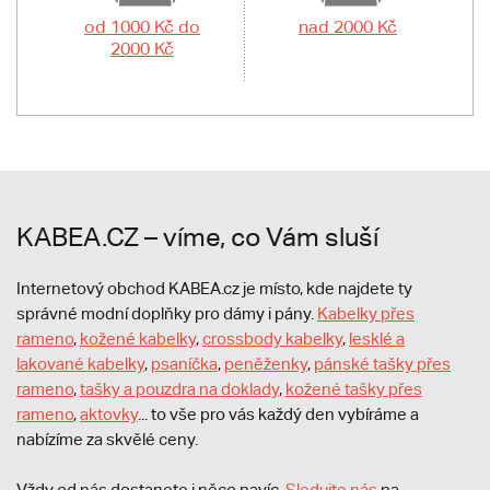
od 1000 Kč do
nad 2000 Kč
2000 Kč
KABEA.CZ – víme, co Vám sluší
Internetový obchod KABEA.cz je místo, kde najdete ty
správné modní doplňky pro dámy i pány.
Kabelky přes
rameno
,
kožené kabelky
,
crossbody kabelky
,
lesklé a
lakované kabelky
,
psaníčka
,
peněženky
,
pánské tašky přes
rameno
,
tašky a pouzdra na doklady
,
kožené tašky přes
rameno
,
aktovky
... to vše pro vás každý den vybíráme a
nabízíme za skvělé ceny.
Vždy od nás dostanete i něco navíc.
S
ledujte nás
na