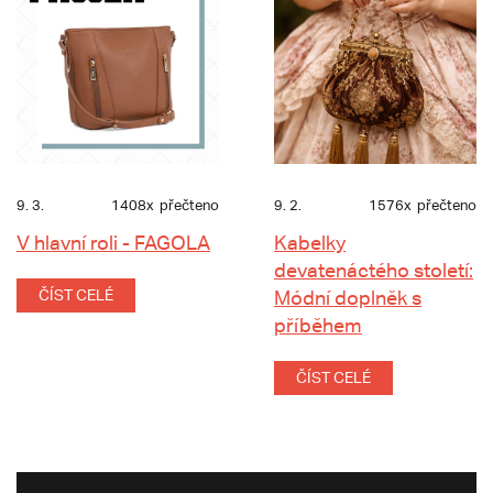
9. 3.
1408x
přečteno
9. 2.
1576x
přečteno
V hlavní roli - FAGOLA
Kabelky
devatenáctého století:
ČÍST CELÉ
Módní doplněk s
příběhem
ČÍST CELÉ