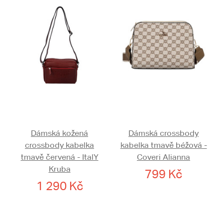
Dámská kožená
Dámská crossbody
crossbody kabelka
kabelka tmavě béžová -
tmavě červená - ItalY
Coveri Alianna
Kruba
799 Kč
1 290 Kč