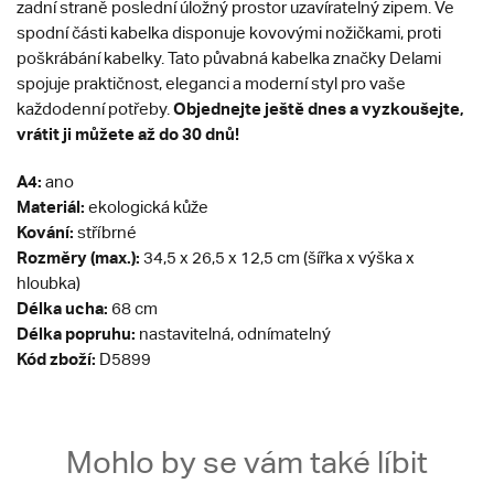
zadní straně poslední úložný prostor uzavíratelný zipem. Ve
spodní části kabelka disponuje kovovými nožičkami, proti
poškrábání kabelky. Tato půvabná kabelka značky Delami
spojuje praktičnost, eleganci a moderní styl pro vaše
Objednejte ještě dnes a vyzkoušejte,
každodenní potřeby.
vrátit ji můžete až do 30 dnů!
A4:
ano
Materiál:
ekologická kůže
Kování:
stříbrné
Rozměry (max.):
34,5 x 26,5 x 12,5 cm (šířka x výška x
hloubka)
Délka ucha:
68 cm
Délka popruhu:
nastavitelná, odnímatelný
Kód zboží:
D5899
Mohlo by se vám také líbit