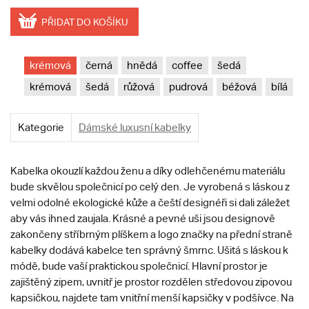
PŘIDAT DO KOŠÍKU
krémová
černá
hnědá
coffee
šedá
krémová
šedá
růžová
pudrová
béžová
bílá
Kategorie
Dámské luxusní kabelky
Kabelka okouzlí každou ženu a díky odlehčenému materiálu
bude skvělou společnicí po celý den. Je vyrobená s láskou z
velmi odolné ekologické kůže a čeští designéři si dali záležet
aby vás ihned zaujala. Krásné a pevné uši jsou designově
zakončeny stříbrným plíškem a logo značky na přední straně
kabelky dodává kabelce ten správný šmrnc. Ušitá s láskou k
módě, bude vaší praktickou společnicí. Hlavní prostor je
zajištěný zipem, uvnitř je prostor rozdělen středovou zipovou
kapsičkou, najdete tam vnitřní menší kapsičky v podšívce. Na