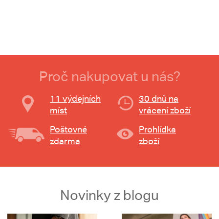
Proč nakupovat u nás?
11 výdejních
30 dnů na
míst
vrácení zboží
Poštovné
Prohlídka
zdarma
zboží
Novinky z blogu