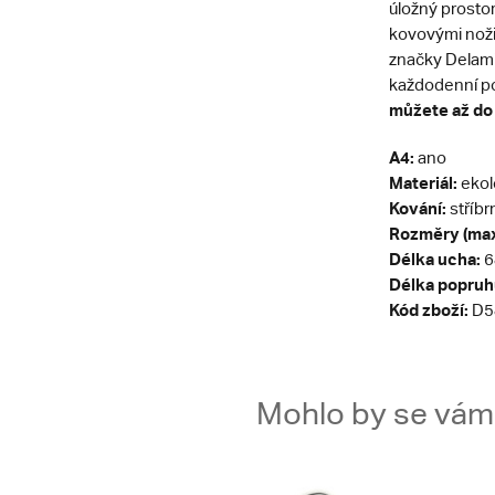
úložný prostor
kovovými noži
značky Delami 
každodenní p
můžete až do
A4:
ano
Materiál:
ekol
Kování:
stříbr
Rozměry (max
Délka ucha:
6
Délka popruh
Kód zboží:
D5
Mohlo by se vám t