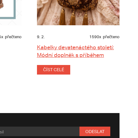
5x
přečteno
9. 2.
1590x
přečteno
Kabelky devatenáctého století:
Módní doplněk s příběhem
ČÍST CELÉ
ODESLAT