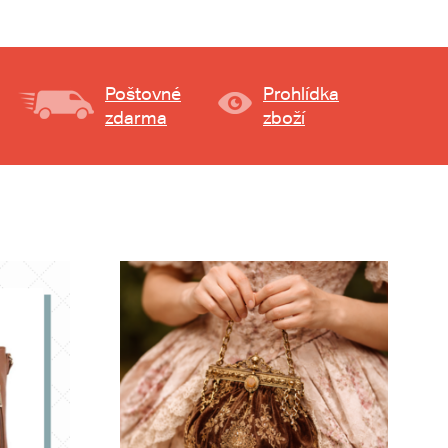
Poštovné
Prohlídka
zdarma
zboží