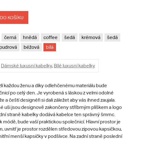
 DO KOŠÍKU
černá
hnědá
coffee
šedá
krémová
šedá
pudrová
béžová
bílá
Dámské luxusní kabelky
,
Bílé luxusní kabelky
lí každou ženu a díky odlehčenému materiálu bude
nicí po celý den. Je vyrobená s láskou z velmi odolné
e a čeští designéři si dali záležet aby vás ihned zaujala.
é uši jsou designově zakončeny stříbrným plíškem a logo
dní straně kabelky dodává kabelce ten správný šmrnc.
 k módě, bude vaší praktickou společnicí. Hlavní prostor je
m, uvnitř je prostor rozdělen středovou zipovou kapsičkou,
itřní menší kapsičky v podšívce. Na zadní straně poslední