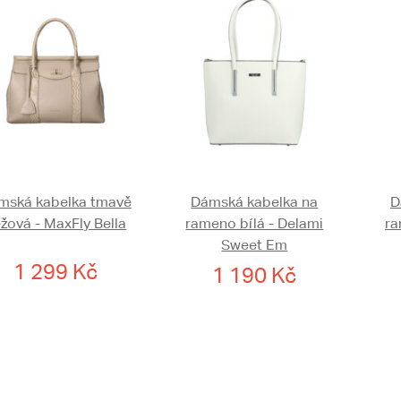
mská kabelka tmavě
Dámská kabelka na
D
žová - MaxFly Bella
rameno bílá - Delami
ra
Sweet Em
1 299 Kč
1 190 Kč