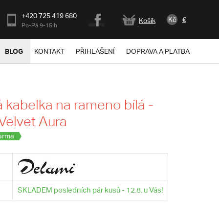
+420 725 419 680
Kč
€
Košík
Po-Pá 9-15 h
BLOG
KONTAKT
PŘIHLÁŠENÍ
DOPRAVA A PLATBA
kabelka na rameno bílá -
Velvet Aura
arma
SKLADEM posledních pár kusů - 12.8. u Vás!