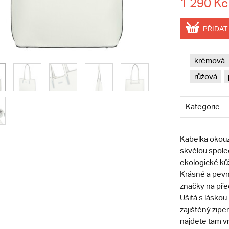
1 290 Kč
PŘIDAT
krémová
růžová
Kategorie
Kabelka okouz
skvělou společ
ekologické kůž
Krásné a pevn
značky na pře
Ušitá s láskou
zajištěný zipe
najdete tam vn