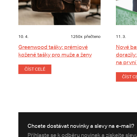
10. 4.
1250x
přečteno
11. 3.
Greenwood tašky: prémiové
Nové ba
kožené tašky pro muže a ženy
dorazily:
na první
ČÍST CELÉ
ČÍST C
Chcete dostávat novinky a slevy na e-mail?
Přihlaste se k odběru novinek a získejte sle