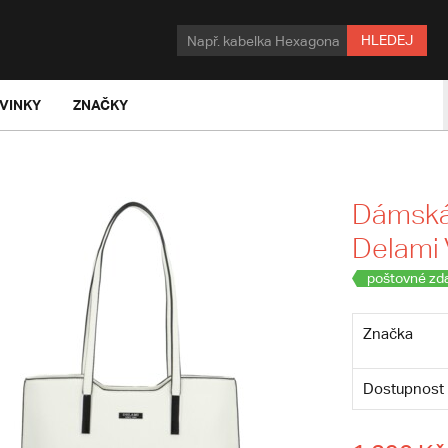
HLEDEJ
VINKY
ZNAČKY
Dámská 
Delami 
poštovné zd
Značka
Dostupnost