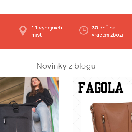
11 výdejních
30 dnů na
míst
vrácení zboží
Novinky z blogu