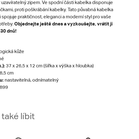
 uzavíratelný zipem. Ve spodní části kabelka disponuje
čkami, proti poškrábání kabelky. Tato půvabná kabelka
spojuje praktičnost, eleganci a moderní styl pro vaše
Objednejte ještě dnes a vyzkoušejte, vrátit ji
otřeby.
 30 dnů!
ogická kůže
né
.):
37 x 26,5 x 12 cm (šířka x výška x hloubka)
8,5 cm
u:
nastavitelná, odnímatelný
899
aké líbit