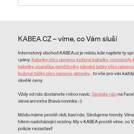
KABEA.CZ – víme, co Vám sluší
Internetový obchod KABEA.cz je místo, kde najdete ty s
i pány.
Kabelky přes rameno
,
kožené kabelky
,
crossbody 
kabelky
,
psaníčka
,
peněženky
,
pánské tašky přes rameno
kožené tašky přes rameno
,
aktovky
... to vše pro vás kaž
skvělé ceny.
Vždy od nás dostanete i něco navíc.
S
ledujte nás
na Face
sleva ani extra žhavá novinka ;-).
Módu máme prostě rádi, baví nás. Sledujeme trendy. Víme
hitem nadcházející sezóny. My v KABEA prostě víme, co V
policie nezastaví!