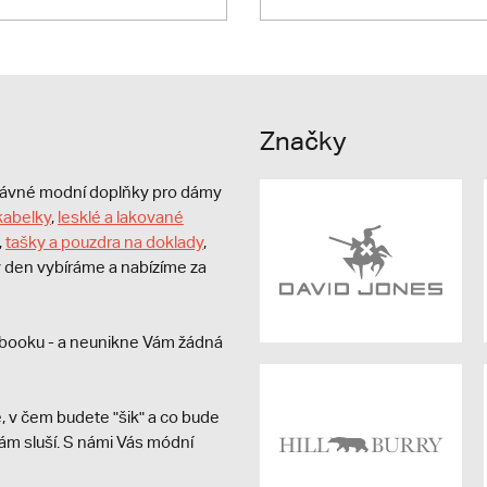
Značky
právné modní doplňky pro dámy
kabelky
,
lesklé a lakované
,
tašky a pouzdra na doklady
,
dý den vybíráme a nabízíme za
booku - a neunikne Vám žádná
, v čem budete "šik" a co bude
ám sluší. S námi Vás módní