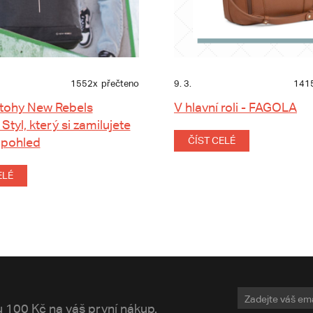
1552x
přečteno
9. 3.
141
tohy New Rebels
V hlavní roli - FAGOLA
 Styl, který si zamilujete
 pohled
ČÍST CELÉ
ELÉ
vu 100 Kč na váš první nákup.