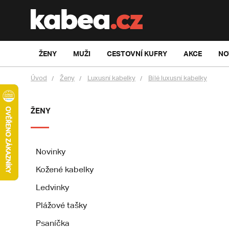
ŽENY
MUŽI
CESTOVNÍ KUFRY
AKCE
NO
Úvod
Ženy
Luxusní kabelky
Bílé luxusní kabelky
ŽENY
Novinky
Kožené kabelky
Ledvinky
Plážové tašky
Psaníčka