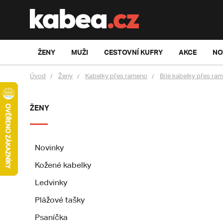
ŽENY
MUŽI
CESTOVNÍ KUFRY
AKCE
NO
Úvod
Ženy
Kabelky přes rameno
Bílé kabelky přes ra
ŽENY
Novinky
Kožené kabelky
Ledvinky
Plážové tašky
Psaníčka