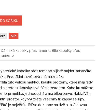
 DO KOŠÍKU
drá
bílá
Dámské kabelky přes rameno
,
Bílé kabelky přes
rameno
syntetické kabelky přes rameno si jistě najdou místečko
íku. Prvotřídní a světově známá značka
rhla tuto velkou měkkou krásku pro ženy, které mají rády
i a preferují kousky s větším prostorem. Kabelku můžete
meno, je měkká, jednoduchá a má bílou barvu. Nabízí Vám
tní prostor, kdy využijete všechny tři kapsy se zipy.
žiště je největší, dělí se dokonce na dvě a to látkovou