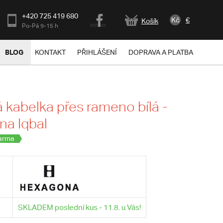
+420 725 419 680
Kč
€
Košík
Po-Pá 9-15 h
BLOG
KONTAKT
PŘIHLÁŠENÍ
DOPRAVA A PLATBA
kabelka přes rameno bílá -
a Iqbal
arma
SKLADEM poslední kus - 11.8. u Vás!