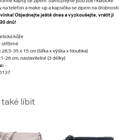
formě kapsy se zipem. Samozřejmě jsou zde i klasické
y na telefon a make-up a kapsička se zipem na drobnosti
vinka! Objednejte ještě dnes a vyzkoušejte, vrátit ji
30 dnů!
etická kůže
stříbrné
 x 28,5-35 x 15 cm (šířka x výška x hloubka)
1-26 cm, nastavitelné (3 délky)
u:
-
6137
aké líbit