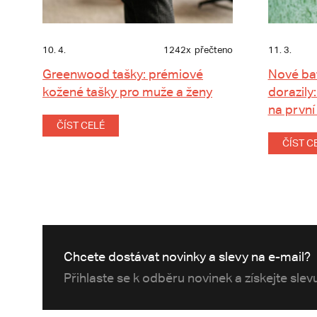
10. 4.
1242x
přečteno
11. 3.
Greenwood tašky: prémiové
Nové ba
kožené tašky pro muže a ženy
dorazily:
na první
ČÍST CELÉ
ČÍST C
Chcete dostávat novinky a slevy na e-mail?
Přihlaste se k odběru novinek a získejte sle