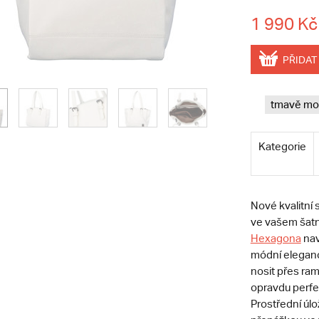
1 990 Kč
PŘIDAT
tmavě mo
Kategorie
Nové kvalitní 
ve vašem šatn
Hexagona
nav
módní eleganc
nosit přes ra
opravdu perfek
Prostřední úlo