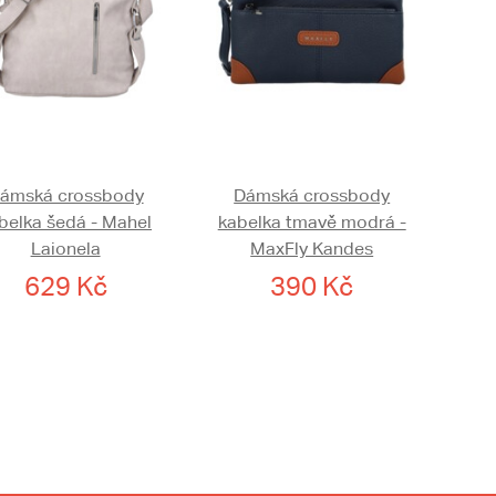
ámská crossbody
Dámská crossbody
belka šedá - Mahel
kabelka tmavě modrá -
Laionela
MaxFly Kandes
629 Kč
390 Kč