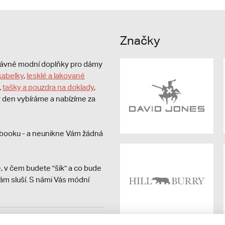
Značky
právné modní doplňky pro dámy
kabelky
,
lesklé a lakované
,
tašky a pouzdra na doklady
,
dý den vybíráme a nabízíme za
booku - a neunikne Vám žádná
, v čem budete "šik" a co bude
ám sluší. S námi Vás módní
avit kupujícímu účtenku.