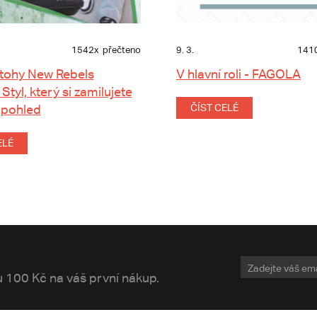
1542x
přečteno
9. 3.
141
tohy New Rebels
V hlavní roli - FAGOLA
 Styl, který si zamilujete
 pohled
ČÍST CELÉ
ELÉ
vu 100 Kč na váš první nákup.