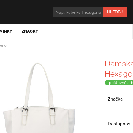
HLEDEJ
VINKY
ZNAČKY
meno
Dámská 
Hexagon
poštovné zd
Značka
Dostupnost