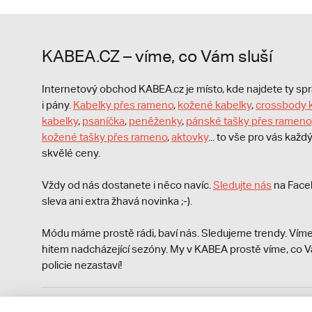
KABEA.CZ – víme, co Vám sluší
Internetový obchod KABEA.cz je místo, kde najdete ty s
i pány.
Kabelky přes rameno
,
kožené kabelky
,
crossbody 
kabelky
,
psaníčka
,
peněženky
,
pánské tašky přes rameno
kožené tašky přes rameno
,
aktovky
... to vše pro vás kaž
skvělé ceny.
Vždy od nás dostanete i něco navíc.
S
ledujte nás
na Face
sleva ani extra žhavá novinka ;-).
Módu máme prostě rádi, baví nás. Sledujeme trendy. Víme
hitem nadcházející sezóny. My v KABEA prostě víme, co V
policie nezastaví!
Podle zákona o evidenci tržeb je prodávající povinen vyst