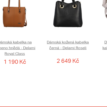
ámská kabelka na
Dámská kožená kabelka
D
meno hnědá - Delami
černá - Delami Roseli
ka
Royal Class
2 649 Kč
1 190 Kč