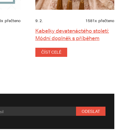
0x
přečteno
9. 2.
1581x
přečteno
Kabelky devatenáctého století:
Módní doplněk s příběhem
ČÍST CELÉ
ODESLAT