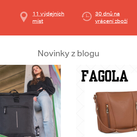
11 výdejních
30 dnů na
míst
vrácení zboží
Novinky z blogu