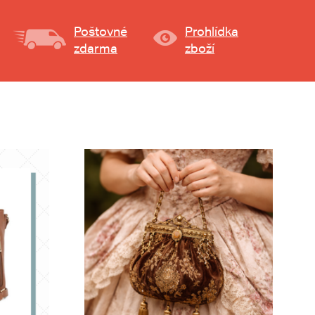
Poštovné
Prohlídka
zdarma
zboží