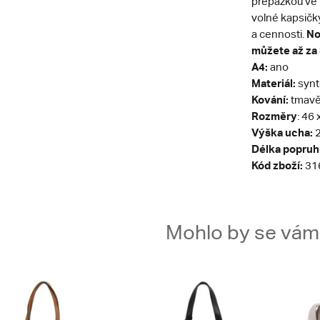
přepážkou ve 
volné kapsičk
No
a cennosti.
můžete až za 
A4:
ano
Materiál:
synt
Kování:
tmavě 
Rozměry
: 46
Výška ucha:
2
Délka popruh
Kód zboží:
31
Mohlo by se vám t