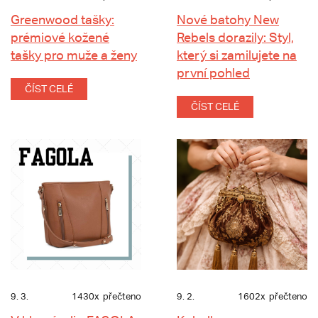
Greenwood tašky:
Nové batohy New
prémiové kožené
Rebels dorazily: Styl,
tašky pro muže a ženy
který si zamilujete na
první pohled
ČÍST CELÉ
ČÍST CELÉ
9. 3.
1430x
přečteno
9. 2.
1602x
přečteno