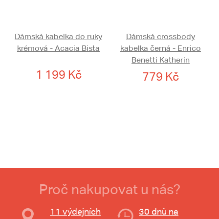
Dámská kabelka do ruky
Dámská crossbody
krémová - Acacia Bista
kabelka černá - Enrico
Benetti Katherin
1 199 Kč
779 Kč
Proč nakupovat u nás?
11 výdejních
30 dnů na