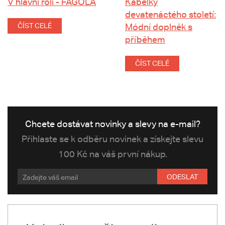
V hlavní roli - FAGOLA
Kabelky
devatenáctého století:
ČÍST CELÉ
Módní doplněk s
příběhem
ČÍST CELÉ
Chcete dostávat novinky a slevy na e-mail?
Přihlaste se k odběru novinek a získejte slevu
100 Kč na váš první nákup.
ODESLAT