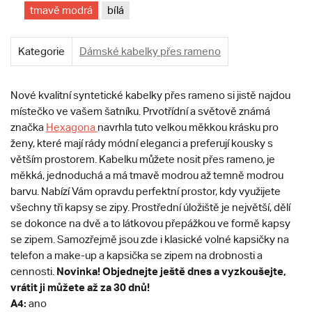
tmavě modrá
bílá
Kategorie
Dámské kabelky přes rameno
Nové kvalitní syntetické kabelky přes rameno si jistě najdou
místečko ve vašem šatníku. Prvotřídní a světově známá
značka
Hexagona
navrhla tuto velkou měkkou krásku pro
ženy, které mají rády módní eleganci a preferují kousky s
větším prostorem. Kabelku můžete nosit přes rameno, je
měkká, jednoduchá a má tmavě modrou až temně modrou
barvu. Nabízí Vám opravdu perfektní prostor, kdy využijete
všechny tři kapsy se zipy. Prostřední úložiště je největší, dělí
se dokonce na dvě a to látkovou přepážkou ve formě kapsy
se zipem. Samozřejmě jsou zde i klasické volné kapsičky na
telefon a make-up a kapsička se zipem na drobnosti a
Novinka! Objednejte ještě dnes a vyzkoušejte,
cennosti.
vrátit ji můžete až za 30 dnů!
A4:
ano