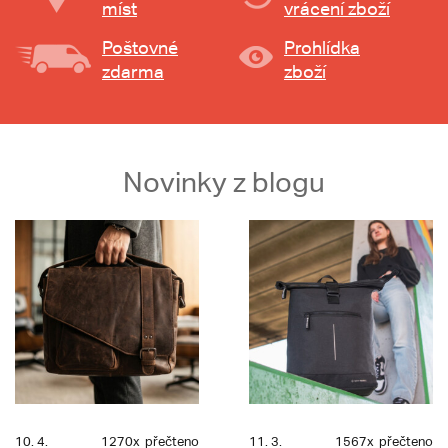
míst
vrácení zboží
Poštovné
Prohlídka
zdarma
zboží
Novinky z blogu
10. 4.
1270x
přečteno
11. 3.
1567x
přečteno