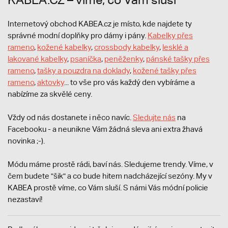
Internetový obchod KABEA.cz je místo, kde najdete ty
správné modní doplňky pro dámy i pány.
Kabelky přes
rameno
,
kožené kabelky
,
crossbody kabelky
,
lesklé a
lakované kabelky
,
psaníčka
,
peněženky
,
pánské tašky přes
rameno
,
tašky a pouzdra na doklady
,
kožené tašky přes
rameno
,
aktovky
... to vše pro vás každý den vybíráme a
nabízíme za skvělé ceny.
Vždy od nás dostanete i něco navíc.
S
ledujte nás
na
Facebooku - a neunikne Vám žádná sleva ani extra žhavá
novinka ;-).
Módu máme prostě rádi, baví nás. Sledujeme trendy. Víme, v
čem budete "šik" a co bude hitem nadcházející sezóny. My v
KABEA prostě víme, co Vám sluší. S námi Vás módní policie
nezastaví!