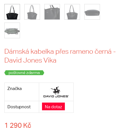
Dámská kabelka přes rameno černá -
David Jones Vika
poštovné zdarma
Značka
Dostupnost
Na dotaz
1 290 Kč