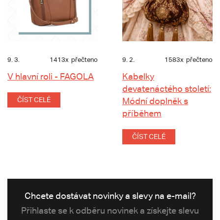
9. 3.
1413x
přečteno
9. 2.
1583x
přečteno
V hlavní roli - FAGOLA
Kabelky
devatenáctého století:
ČÍST CELÉ
Módní doplněk s
příběhem
ČÍST CELÉ
Chcete dostávat novinky a slevy na e-mail?
Přihlaste se k odběru novinek a získejte slevu