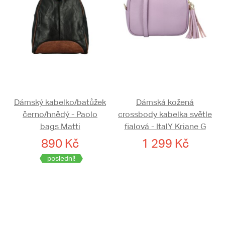
Dámský kabelko/batůžek
Dámská kožená
černo/hnědý - Paolo
crossbody kabelka světle
bags Matti
fialová - ItalY Kriane G
890 Kč
1 299 Kč
poslední!