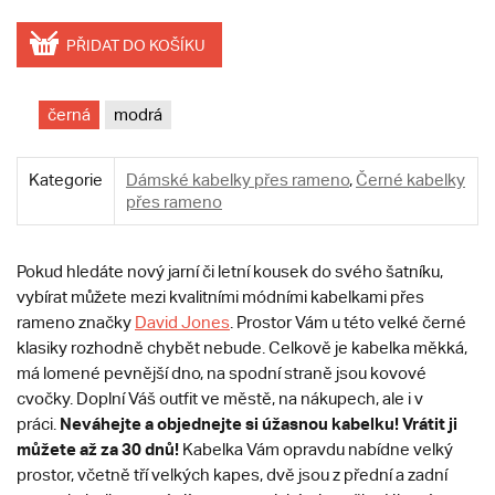
PŘIDAT DO KOŠÍKU
černá
modrá
Kategorie
Dámské kabelky přes rameno
,
Černé kabelky
přes rameno
Pokud hledáte nový jarní či letní kousek do svého šatníku,
vybírat můžete mezi kvalitními módními kabelkami přes
rameno značky
David Jones
. Prostor Vám u této velké černé
klasiky rozhodně chybět nebude. Celkově je kabelka měkká,
má lomené pevnější dno, na spodní straně jsou kovové
cvočky. Doplní Váš outfit ve městě, na nákupech, ale i v
Neváhejte a objednejte si úžasnou kabelku! Vrátit ji
práci.
můžete až za 30 dnů!
Kabelka Vám opravdu nabídne velký
prostor, včetně tří velkých kapes, dvě jsou z přední a zadní