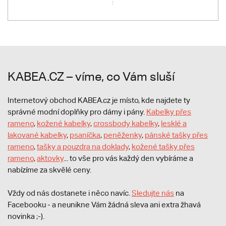
KABEA.CZ – víme, co Vám sluší
Internetový obchod KABEA.cz je místo, kde najdete ty
správné modní doplňky pro dámy i pány.
Kabelky přes
rameno
,
kožené kabelky
,
crossbody kabelky
,
lesklé a
lakované kabelky
,
psaníčka
,
peněženky
,
pánské tašky přes
rameno
,
tašky a pouzdra na doklady
,
kožené tašky přes
rameno
,
aktovky
... to vše pro vás každý den vybíráme a
nabízíme za skvělé ceny.
Vždy od nás dostanete i něco navíc.
S
ledujte nás
na
Facebooku - a neunikne Vám žádná sleva ani extra žhavá
novinka ;-).