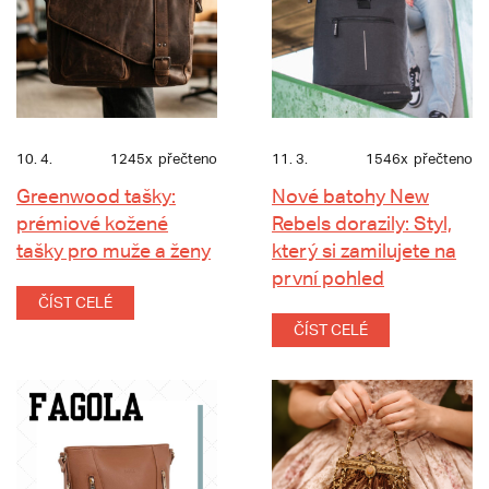
10. 4.
1245x
přečteno
11. 3.
1546x
přečteno
Greenwood tašky:
Nové batohy New
prémiové kožené
Rebels dorazily: Styl,
tašky pro muže a ženy
který si zamilujete na
první pohled
ČÍST CELÉ
ČÍST CELÉ