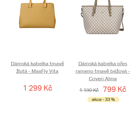
Dámská kabelka tmavě
Dámská kabelka přes
žlutá - MaxFly Vita
rameno tmavě béžová -
Coveri Alma
1 299 Kč
799 Kč
1 199 Kč
akce - 33 %