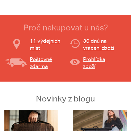
Proč nakupovat u nás?
11 výdejních
30 dnů na
míst
vrácení zboží
Poštovné
Prohlídka
zdarma
zboží
Novinky z blogu