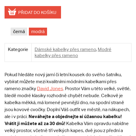
PŘIDAT DO KOŠÍKU
černá
modrá
Kategorie
Dámské kabelky přes rameno
,
Modré
kabelky přes rameno
Pokud hledáte nový jarní či letní kousek do svého šatníku,
vybírat můžete mezi kvalitními módními kabelkami přes
rameno značky
David Jones
. Prostor Vám u této velké, světlé,
bledě modré klasiky rozhodně chybět nebude. Celkově je
kabelka měkká, má lomené pevnější dno, na spodní straně
jsou kovové cvočky. Doplní Váš outfit ve městě, na nákupech,
Neváhejte a objednejte si úžasnou kabelku!
ale i v práci.
Vrátit ji můžete až za 30 dnů!
Kabelka Vám opravdu nabídne
velký prostor, včetně tří velkých kapes, dvě jsou z přední a