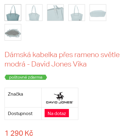
Dámská kabelka přes rameno světle
modrá - David Jones Vika
poštovné zdarma
Značka
Dostupnost
Na dotaz
1 290 Kč