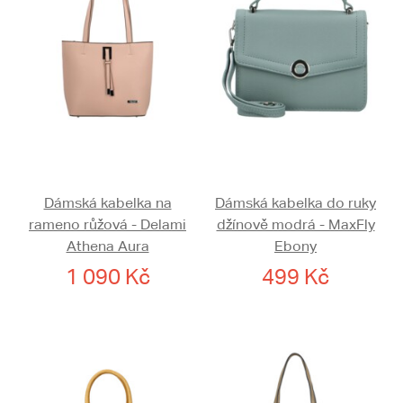
Dámská kabelka na
Dámská kabelka do ruky
rameno růžová - Delami
džínově modrá - MaxFly
Athena Aura
Ebony
1 090 Kč
499 Kč