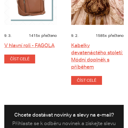
9. 3.
1415x
přečteno
9. 2.
1585x
přečteno
V hlavní roli - FAGOLA
Kabelky
devatenáctého století:
ČÍST CELÉ
Módní doplněk s
příběhem
ČÍST CELÉ
Chcete dostávat novinky a slevy na e-mail?
Přihlaste se k odběru novinek a získejte slevu