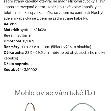
zadní strany kabelky, otevírají se magnetickými cvočky. Hlavní
kapsa se rozepíná zipem, uvnitř jsou dvě volné kapsičky na
telefon a make-up, a kapsička se zipem na cennosti. Nechybí
zde ani kapsička se zipem na zadní straně kabelky.
A4:
ano
Materiál:
syntetická kůže
Kování:
stříbrné
Hmotnost:
0,9 Kg
Rozměry
: 47 x 27,5 x 12 cm (šířka x výška x hloubka)
Délka ucha:
23,5 - 29,5 cm (měřeno od ohybu ucha kolmo ke
kabelce)
Délka popruhu: -
Kód zboží:
CM6002
Mohlo by se vám také líbit