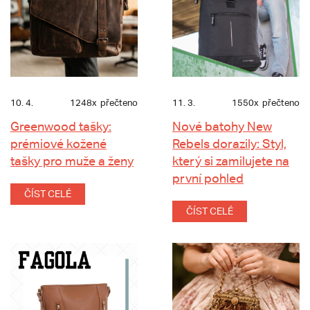
10. 4.
1248x
přečteno
11. 3.
1550x
přečteno
Greenwood tašky:
Nové batohy New
prémiové kožené
Rebels dorazily: Styl,
tašky pro muže a ženy
který si zamilujete na
první pohled
ČÍST CELÉ
ČÍST CELÉ