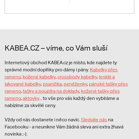
KABEA.CZ – víme, co Vám sluší
Internetový obchod KABEA.cz je místo, kde najdete ty
správné modní doplňky pro dámy i pány.
Kabelky přes
rameno
,
kožené kabelky
,
crossbody kabelky
,
lesklé a
lakované kabelky
,
psaníčka
,
peněženky
,
pánské tašky přes
rameno
,
tašky a pouzdra na doklady
,
kožené tašky přes
rameno
,
aktovky
... to vše pro vás každý den vybíráme a
nabízíme za skvělé ceny.
Vždy od nás dostanete i něco navíc.
S
ledujte nás
na
Facebooku - a neunikne Vám žádná sleva ani extra žhavá
novinka ;-).