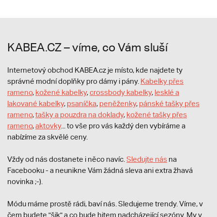
KABEA.CZ – víme, co Vám sluší
Internetový obchod KABEA.cz je místo, kde najdete ty
správné modní doplňky pro dámy i pány.
Kabelky přes
rameno
,
kožené kabelky
,
crossbody kabelky
,
lesklé a
lakované kabelky
,
psaníčka
,
peněženky
,
pánské tašky přes
rameno
,
tašky a pouzdra na doklady
,
kožené tašky přes
rameno
,
aktovky
... to vše pro vás každý den vybíráme a
nabízíme za skvělé ceny.
Vždy od nás dostanete i něco navíc.
S
ledujte nás
na
Facebooku - a neunikne Vám žádná sleva ani extra žhavá
novinka ;-).
Módu máme prostě rádi, baví nás. Sledujeme trendy. Víme, v
čem budete "šik" a co bude hitem nadcházející sezóny. My v