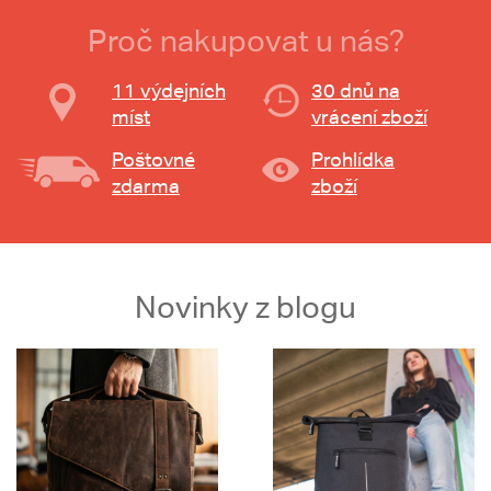
Proč nakupovat u nás?
11 výdejních
30 dnů na
míst
vrácení zboží
Poštovné
Prohlídka
zdarma
zboží
Novinky z blogu