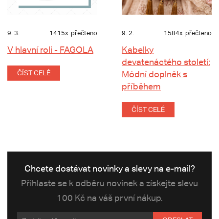
9. 3.
1415x
přečteno
9. 2.
1584x
přečteno
V hlavní roli - FAGOLA
Kabelky
devatenáctého století:
ČÍST CELÉ
Módní doplněk s
příběhem
ČÍST CELÉ
Chcete dostávat novinky a slevy na e-mail?
Přihlaste se k odběru novinek a získejte slevu
100 Kč na váš první nákup.