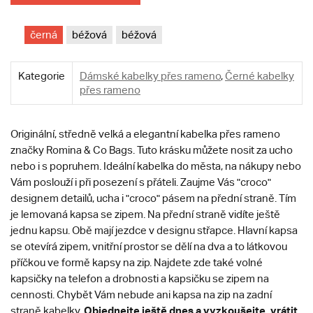
černá
béžová
béžová
Kategorie
Dámské kabelky přes rameno
,
Černé kabelky
přes rameno
Originální, středně velká a elegantní kabelka přes rameno
značky Romina & Co Bags. Tuto krásku můžete nosit za ucho
nebo i s popruhem. Ideální kabelka do města, na nákupy nebo
Vám poslouží i při posezení s přáteli. Zaujme Vás "croco"
designem detailů, ucha i "croco" pásem na přední straně. Tím
je lemovaná kapsa se zipem. Na přední straně vidíte ještě
jednu kapsu. Obě mají jezdce v designu střapce. Hlavní kapsa
se otevírá zipem, vnitřní prostor se dělí na dva a to látkovou
příčkou ve formě kapsy na zip. Najdete zde také volné
kapsičky na telefon a drobnosti a kapsičku se zipem na
cennosti. Chybět Vám nebude ani kapsa na zip na zadní
Objednejte ještě dnes a vyzkoušejte, vrátit
straně kabelky.