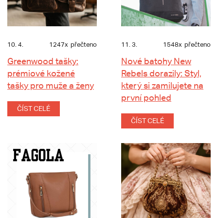
10. 4.
1247x
přečteno
11. 3.
1548x
přečteno
Greenwood tašky:
Nové batohy New
prémiové kožené
Rebels dorazily: Styl,
tašky pro muže a ženy
který si zamilujete na
první pohled
ČÍST CELÉ
ČÍST CELÉ