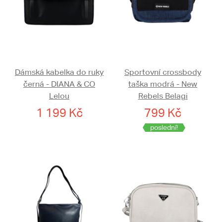
Dámská kabelka do ruky
Sportovní crossbody
černá - DIANA & CO
taška modrá - New
Lelou
Rebels Belagi
1 199 Kč
799 Kč
poslední!