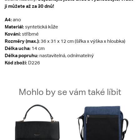
ji můžete až za 30 dnů!
A4:
ano
Materiál:
syntetická kůže
Kování:
stříbrné
Rozměry (max.):
36 x 31 x 12 cm (šířka x výška x hloubka)
Délka ucha:
14 cm
Délka popruhu:
nastavitelná, odnímatelný
Kód zboží:
D226
Mohlo by se vám také líbit