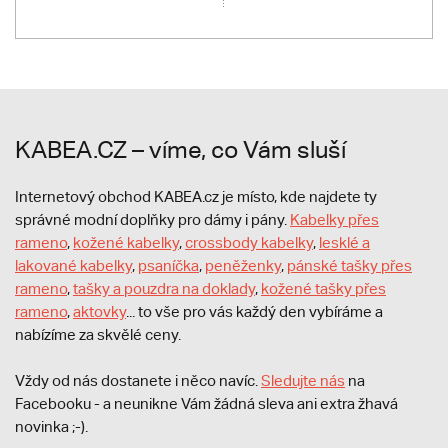
KABEA.CZ – víme, co Vám sluší
Internetový obchod KABEA.cz je místo, kde najdete ty
správné modní doplňky pro dámy i pány.
Kabelky přes
rameno
,
kožené kabelky
,
crossbody kabelky
,
lesklé a
lakované kabelky
,
psaníčka
,
peněženky
,
pánské tašky přes
rameno
,
tašky a pouzdra na doklady
,
kožené tašky přes
rameno
,
aktovky
... to vše pro vás každý den vybíráme a
nabízíme za skvělé ceny.
Vždy od nás dostanete i něco navíc.
S
ledujte nás
na
Facebooku - a neunikne Vám žádná sleva ani extra žhavá
novinka ;-).