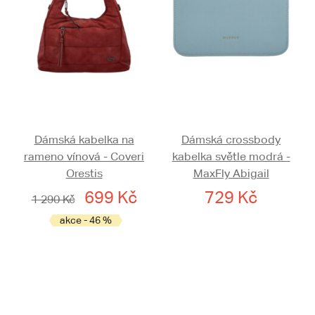
Dámská kabelka na
Dámská crossbody
rameno vínová - Coveri
kabelka světle modrá -
Orestis
MaxFly Abigail
699 Kč
729 Kč
1 290 Kč
akce - 46 %