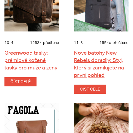
10. 4.
1253x
přečteno
11. 3.
1554x
přečteno
Greenwood tašky:
Nové batohy New
prémiové kožené
Rebels dorazily: Styl,
tašky pro muže a ženy
který si zamilujete na
první pohled
ČÍST CELÉ
ČÍST CELÉ