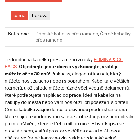
černá
béžová
Kategorie
Dámské kabelky přes rameno
,
Černé kabelky
přes rameno
Jednoduchá kabelka přes rameno značky
ROMINA & CO
Objednejte ještě dnes a vyzkoušejte, vrátit ji
BAGS
.
můžete až za 30 dnů!
Praktický, elegantní kousek, který
můžete nosit za ucho nebo i s popruhem. Kabelka je větších
rozměrů, uložit si zde můžete různé věci, včetně dokumentů,
které potřebujete například do práce. Ideální kabelka na
nákupy do města nebo Vám poslouží i při posezení s přáteli.
Černá kabelka zaujme lehce prošívanou přední stranou, na
které najdete vodorovnou kapsu s robustnějším zipem, ideální
pro menší věci, které je třeba mít po ruce. Hlavní kapsa se
otevírá zipem, vnitřní prostor se dělí na dva a to látkovou
příčkou ve formě kapsy na zip. Najdete zde také volné