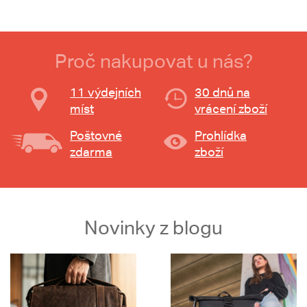
Proč nakupovat u nás?
11 výdejních
30 dnů na
míst
vrácení zboží
Poštovné
Prohlídka
zdarma
zboží
Novinky z blogu