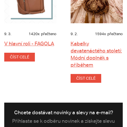
9. 3.
1420x
přečteno
9. 2.
1594x
přečteno
V hlavní roli - FAGOLA
Kabelky
devatenáctého století:
ČÍST CELÉ
Módní doplněk s
příběhem
ČÍST CELÉ
Chcete dostávat novinky a slevy na e-mail?
Přihlaste se k odběru novinek a získejte slevu